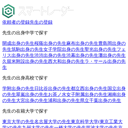
依頼者の登録
先生の登録
先生の出身中学で探す
開成出身の先生
桜蔭出身の先生
麻布出身の先生
豊島岡出身の
先生
筑駒出身の先生
女子学院出身の先生
聖光出身の先生
フェ
リス出身の先生
渋渋出身の先生
渋幕出身の先生
灘出身の先生
久留米附設出身の先生
西大和出身の先生
ラ・サール出身の先
生
先生の出身高校で探す
学附出身の先生
日比谷出身の先生
都立西出身の先生
国立出身
の先生
翠嵐出身の先生
お茶ノ水女子附属出身の先生
湘南出身
の先生
大宮出身の先生
浦和出身の先生
県立千葉出身の先生
先生の在籍大学で探す
東京大学の先生
名古屋大学の先生
東京科学大学(東京工業大
学)の先生
九州大学の先生
一橋大学の先生
筑波大学の先生
京