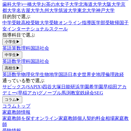
歯科大学)
一橋大学
お茶の水女子大学
北海道大学
大阪大学
京
都大学
名古屋大学
九州大学
筑波大学
東北大学
神戸大学
目的別で選ぶ
中学受験
高校受験
大学受験
オンライン指導
医学部受験
帰国子
女
インターナショナルスクール
指導科目で選ぶ
小学生
▶
英語
算数
理科
国語
社会
中学生
▶
英語
数学
理科
国語
社会
高校生
▶
英語
数学
物理
化学
生物
地学
国語
日本史
世界史
地理
倫理政経
通っている塾で選ぶ
サピックス(SAPIX)
四谷大塚
日能研
浜学園
希学園
早稲田アカ
デミー(早稲アカ)
グノーブル
馬渕教室
鉄緑会
SEG
コラム
▶
コラムトップ
家庭教師情報
家庭教師を探す
オンライン家庭教師
個人契約
料金相場
家庭教
師
受験情報