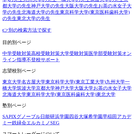
都大学の先生
神戸大学の先生
大阪大学の先生
お茶の水女子大
学の先生
北海道大学の先生
東京科学大学(東京医科歯科大学)
の先生
東北大学の先生
👉別の検索方法で探す
目的別ページ
中学受験対策
高校受験対策
大学受験対策
医学部受験対策
オン
ライン指導
不登校サポート
志望校別ページ
東京大学
名古屋大学
東京科学大学(東京工業大学)
九州大学
一
橋大学
筑波大学
京都大学
神戸大学
大阪大学
お茶の水女子大学
北海道大学
東京科学大学(東京医科歯科大学)
東北大学
塾別ページ
SAPIX
グノーブル
日能研
浜学園
四谷大塚
希学園
早稲田アカデ
ミー
鉄緑会
エルカミノ
SEG
スマートレーダーについて