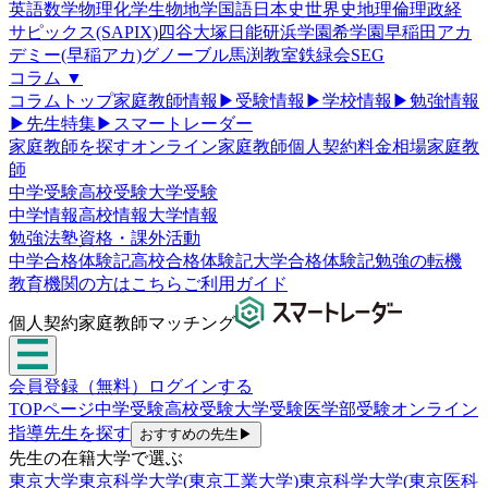
英語
数学
物理
化学
生物
地学
国語
日本史
世界史
地理
倫理政経
サピックス(SAPIX)
四谷大塚
日能研
浜学園
希学園
早稲田アカ
デミー(早稲アカ)
グノーブル
馬渕教室
鉄緑会
SEG
コラム
▼
コラムトップ
家庭教師情報
▶
受験情報
▶
学校情報
▶
勉強情報
▶
先生特集
▶
スマートレーダー
家庭教師を探す
オンライン家庭教師
個人契約
料金相場
家庭教
師
中学受験
高校受験
大学受験
中学情報
高校情報
大学情報
勉強法
塾
資格・課外活動
中学合格体験記
高校合格体験記
大学合格体験記
勉強の転機
教育機関の方はこちら
ご利用ガイド
個人契約家庭教師マッチング
会員登録（無料）
ログインする
TOPページ
中学受験
高校受験
大学受験
医学部受験
オンライン
指導
先生を探す
おすすめの先生
▶
先生の在籍大学で選ぶ
東京大学
東京科学大学(東京工業大学)
東京科学大学(東京医科