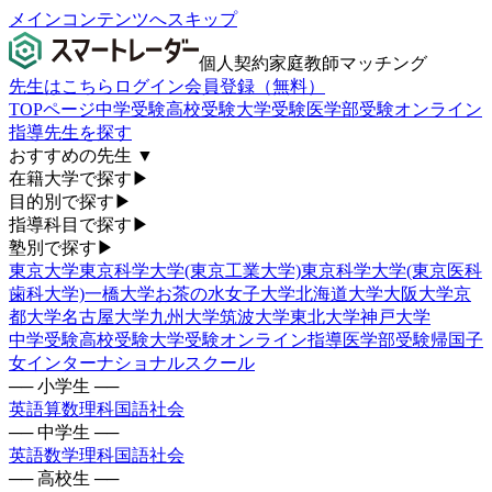
メインコンテンツへスキップ
個人契約家庭教師マッチング
先生はこちら
ログイン
会員登録（無料）
TOPページ
中学受験
高校受験
大学受験
医学部受験
オンライン
指導
先生を探す
おすすめの先生
▼
在籍大学で探す
▶
目的別で探す
▶
指導科目で探す
▶
塾別で探す
▶
東京大学
東京科学大学(東京工業大学)
東京科学大学(東京医科
歯科大学)
一橋大学
お茶の水女子大学
北海道大学
大阪大学
京
都大学
名古屋大学
九州大学
筑波大学
東北大学
神戸大学
中学受験
高校受験
大学受験
オンライン指導
医学部受験
帰国子
女
インターナショナルスクール
── 小学生 ──
英語
算数
理科
国語
社会
── 中学生 ──
英語
数学
理科
国語
社会
── 高校生 ──