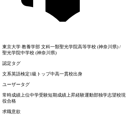
東京大学
教養学部 文科一類
聖光学院高等学校 (神奈川県)
/
聖光学院中学校 (神奈川県)
認定タグ
文系
英語検定1級
トップ中高一貫校出身
ユーザータグ
常時成績上位
中学受験
短期成績上昇経験
運動部
独学
志望校現
役合格
求職意欲