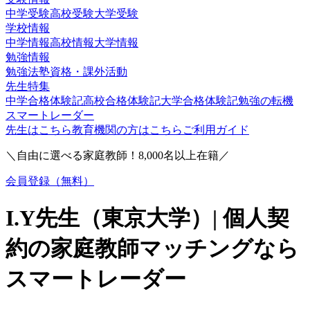
中学受験
高校受験
大学受験
学校情報
中学情報
高校情報
大学情報
勉強情報
勉強法
塾
資格・課外活動
先生特集
中学合格体験記
高校合格体験記
大学合格体験記
勉強の転機
スマートレーダー
先生はこちら
教育機関の方はこちら
ご利用ガイド
＼自由に選べる家庭教師！
8,000
名以上在籍／
会員登録（無料）
I.Y
先生（
東京大学
）| 個人契
約の家庭教師マッチングなら
スマートレーダー