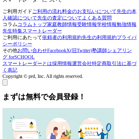
ご利用ガイド
ご利用の流れ
料金のお支払いについて
先生の本
人確認について
先生の査定について
よくある質問
コラム
コラムトップ
家庭教師情報
受験情報
学校情報
勉強情報
先生特集
スマートレーダー
ご利用にあたって
依頼者の利用規約
先生の利用規約
プライバ
シーポリシー
その他
お問い合わせ
Facebook
X(旧Twitter)
塾講師シェアリン
グ forSCHOOL
スマートレーダーとは
採用情報
運営会社
特定商取引法に基づ
く表記
Copyright © prd, Inc. All rights reserved.
まずは無料で会員登録！