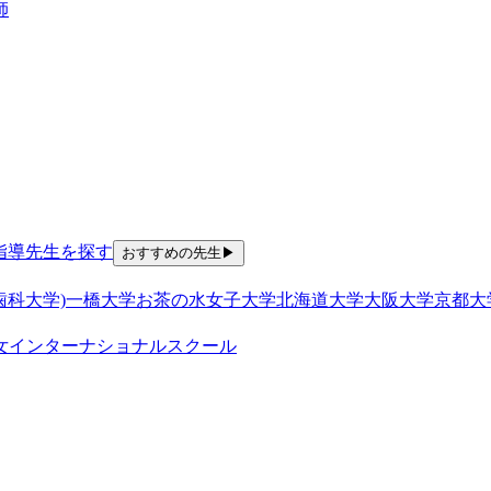
師
指導
先生を探す
おすすめの先生
▶
歯科大学)
一橋大学
お茶の水女子大学
北海道大学
大阪大学
京都大
女
インターナショナルスクール