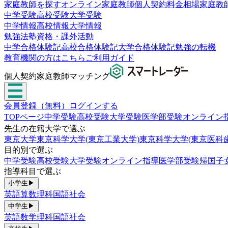
家庭教師を探す
オンライン家庭教師
個人契約
料金相場
家庭教
中学受験
高校受験
大学受験
中学情報
高校情報
大学情報
勉強法
塾
資格・課外活動
中学合格体験記
高校合格体験記
大学合格体験記
勉強の転機
教育機関の方はこちら
ご利用ガイド
個人契約家庭教師マッチング
会員登録（無料）
ログインする
TOPページ
中学受験
高校受験
大学受験
医学部受験
オンライン
先生の在籍大学で選ぶ
東京大学
東京科学大学(東京工業大学)
東京科学大学(東京医科
目的別で選ぶ
中学受験
高校受験
大学受験
オンライン指導
医学部受験
帰国子
指導科目で選ぶ
小学生
▶
英語
算数
理科
国語
社会
中学生
▶
英語
数学
理科
国語
社会