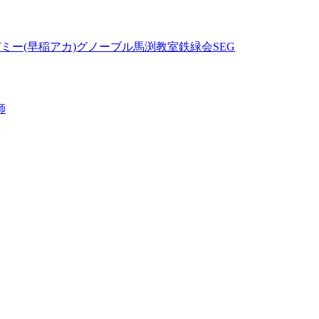
ミー(早稲アカ)
グノーブル
馬渕教室
鉄緑会
SEG
師