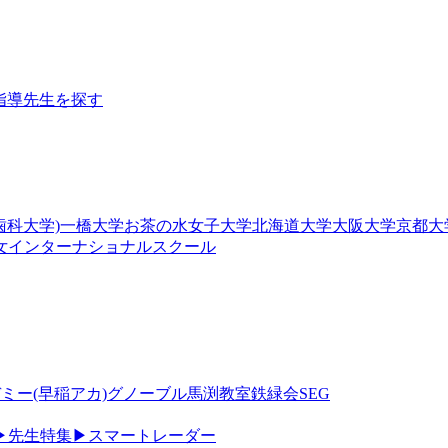
指導
先生を探す
歯科大学)
一橋大学
お茶の水女子大学
北海道大学
大阪大学
京都大
女
インターナショナルスクール
ミー(早稲アカ)
グノーブル
馬渕教室
鉄緑会
SEG
▶
先生特集
▶
スマートレーダー