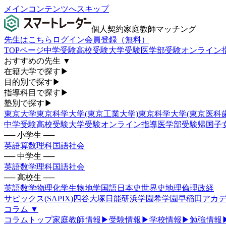
メインコンテンツへスキップ
個人契約家庭教師マッチング
先生はこちら
ログイン
会員登録（無料）
TOPページ
中学受験
高校受験
大学受験
医学部受験
オンライン
おすすめの先生
▼
在籍大学で探す
▶
目的別で探す
▶
指導科目で探す
▶
塾別で探す
▶
東京大学
東京科学大学(東京工業大学)
東京科学大学(東京医科
中学受験
高校受験
大学受験
オンライン指導
医学部受験
帰国子
── 小学生 ──
英語
算数
理科
国語
社会
── 中学生 ──
英語
数学
理科
国語
社会
── 高校生 ──
英語
数学
物理
化学
生物
地学
国語
日本史
世界史
地理
倫理政経
サピックス(SAPIX)
四谷大塚
日能研
浜学園
希学園
早稲田アカデ
コラム
▼
コラムトップ
家庭教師情報
▶
受験情報
▶
学校情報
▶
勉強情報