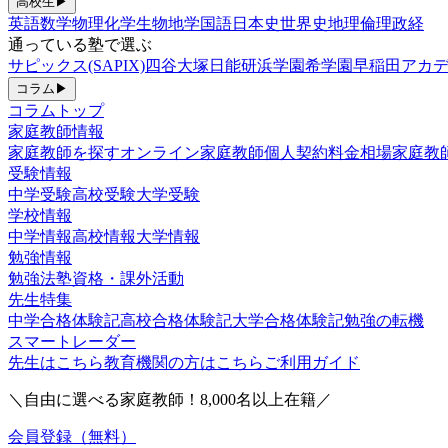
高校生
▶
英語
数学
物理
化学
生物
地学
国語
日本史
世界史
地理
倫理政経
通っている塾で選ぶ
サピックス(SAPIX)
四谷大塚
日能研
浜学園
希学園
早稲田アカデ
コラム
▶
コラムトップ
家庭教師情報
家庭教師を探す
オンライン家庭教師
個人契約
料金相場
家庭教
受験情報
中学受験
高校受験
大学受験
学校情報
中学情報
高校情報
大学情報
勉強情報
勉強法
塾
資格・課外活動
先生特集
中学合格体験記
高校合格体験記
大学合格体験記
勉強の転機
スマートレーダー
先生はこちら
教育機関の方はこちら
ご利用ガイド
＼自由に選べる家庭教師！
8,000
名以上在籍／
会員登録（無料）