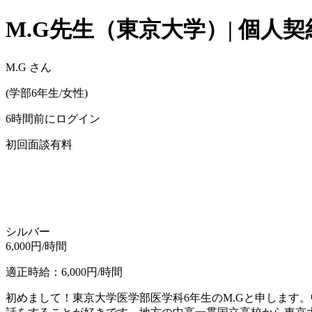
M.G
先生（
東京大学
）| 個
M.G
さん
(
学部6年生/
女性
)
6時間前にログイン
初回面談有料
シルバー
6,000
円/時間
適正時給：
6,000
円/時間
初めまして！東京大学医学部医学科6年生のM.Gと申します