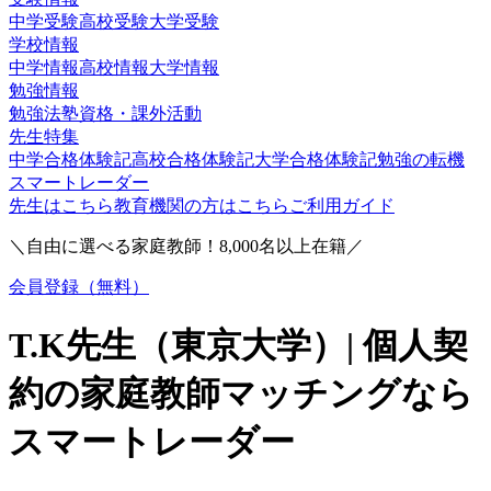
中学受験
高校受験
大学受験
学校情報
中学情報
高校情報
大学情報
勉強情報
勉強法
塾
資格・課外活動
先生特集
中学合格体験記
高校合格体験記
大学合格体験記
勉強の転機
スマートレーダー
先生はこちら
教育機関の方はこちら
ご利用ガイド
＼自由に選べる家庭教師！
8,000
名以上在籍／
会員登録（無料）
T.K
先生（
東京大学
）| 個人契
約の家庭教師マッチングなら
スマートレーダー