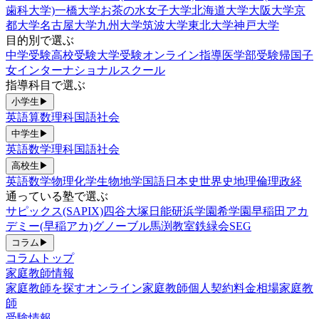
歯科大学)
一橋大学
お茶の水女子大学
北海道大学
大阪大学
京
都大学
名古屋大学
九州大学
筑波大学
東北大学
神戸大学
目的別で選ぶ
中学受験
高校受験
大学受験
オンライン指導
医学部受験
帰国子
女
インターナショナルスクール
指導科目で選ぶ
小学生
▶
英語
算数
理科
国語
社会
中学生
▶
英語
数学
理科
国語
社会
高校生
▶
英語
数学
物理
化学
生物
地学
国語
日本史
世界史
地理
倫理政経
通っている塾で選ぶ
サピックス(SAPIX)
四谷大塚
日能研
浜学園
希学園
早稲田アカ
デミー(早稲アカ)
グノーブル
馬渕教室
鉄緑会
SEG
コラム
▶
コラムトップ
家庭教師情報
家庭教師を探す
オンライン家庭教師
個人契約
料金相場
家庭教
師
受験情報