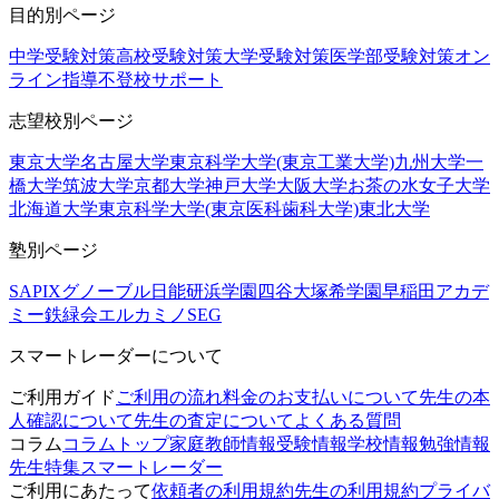
目的別ページ
中学受験対策
高校受験対策
大学受験対策
医学部受験対策
オン
ライン指導
不登校サポート
志望校別ページ
東京大学
名古屋大学
東京科学大学(東京工業大学)
九州大学
一
橋大学
筑波大学
京都大学
神戸大学
大阪大学
お茶の水女子大学
北海道大学
東京科学大学(東京医科歯科大学)
東北大学
塾別ページ
SAPIX
グノーブル
日能研
浜学園
四谷大塚
希学園
早稲田アカデ
ミー
鉄緑会
エルカミノ
SEG
スマートレーダーについて
ご利用ガイド
ご利用の流れ
料金のお支払いについて
先生の本
人確認について
先生の査定について
よくある質問
コラム
コラムトップ
家庭教師情報
受験情報
学校情報
勉強情報
先生特集
スマートレーダー
ご利用にあたって
依頼者の利用規約
先生の利用規約
プライバ