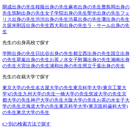
開成出身の先生
桜蔭出身の先生
麻布出身の先生
豊島岡出身の
先生
筑駒出身の先生
女子学院出身の先生
聖光出身の先生
フェ
リス出身の先生
渋渋出身の先生
渋幕出身の先生
灘出身の先生
久留米附設出身の先生
西大和出身の先生
ラ・サール出身の先
生
先生の出身高校で探す
学附出身の先生
日比谷出身の先生
都立西出身の先生
国立出身
の先生
翠嵐出身の先生
お茶ノ水女子附属出身の先生
湘南出身
の先生
大宮出身の先生
浦和出身の先生
県立千葉出身の先生
先生の在籍大学で探す
東京大学の先生
名古屋大学の先生
東京科学大学(東京工業大
学)の先生
九州大学の先生
一橋大学の先生
筑波大学の先生
京
都大学の先生
神戸大学の先生
大阪大学の先生
お茶の水女子大
学の先生
北海道大学の先生
東京科学大学(東京医科歯科大学)
の先生
東北大学の先生
👉別の検索方法で探す