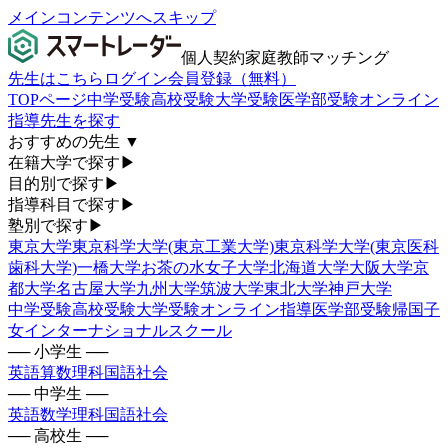
メインコンテンツへスキップ
個人契約家庭教師マッチング
先生はこちら
ログイン
会員登録（無料）
TOPページ
中学受験
高校受験
大学受験
医学部受験
オンライン
指導
先生を探す
おすすめの先生
▼
在籍大学で探す
▶
目的別で探す
▶
指導科目で探す
▶
塾別で探す
▶
東京大学
東京科学大学(東京工業大学)
東京科学大学(東京医科
歯科大学)
一橋大学
お茶の水女子大学
北海道大学
大阪大学
京
都大学
名古屋大学
九州大学
筑波大学
東北大学
神戸大学
中学受験
高校受験
大学受験
オンライン指導
医学部受験
帰国子
女
インターナショナルスクール
── 小学生 ──
英語
算数
理科
国語
社会
── 中学生 ──
英語
数学
理科
国語
社会
── 高校生 ──