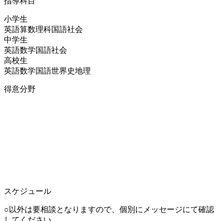
指導科目
小学生
英語
算数
理科
国語
社会
中学生
英語
数学
国語
社会
高校生
英語
数学
国語
世界史
地理
得意分野
スケジュール
○以外は要相談となりますので、個別にメッセージにて確認
してください。