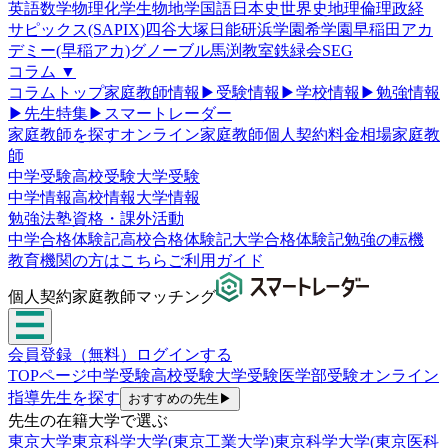
英語
数学
物理
化学
生物
地学
国語
日本史
世界史
地理
倫理政経
サピックス(SAPIX)
四谷大塚
日能研
浜学園
希学園
早稲田アカ
デミー(早稲アカ)
グノーブル
馬渕教室
鉄緑会
SEG
コラム
▼
コラムトップ
家庭教師情報
▶
受験情報
▶
学校情報
▶
勉強情報
▶
先生特集
▶
スマートレーダー
家庭教師を探す
オンライン家庭教師
個人契約
料金相場
家庭教
師
中学受験
高校受験
大学受験
中学情報
高校情報
大学情報
勉強法
塾
資格・課外活動
中学合格体験記
高校合格体験記
大学合格体験記
勉強の転機
教育機関の方はこちら
ご利用ガイド
個人契約家庭教師マッチング
会員登録（無料）
ログインする
TOPページ
中学受験
高校受験
大学受験
医学部受験
オンライン
指導
先生を探す
おすすめの先生
▶
先生の在籍大学で選ぶ
東京大学
東京科学大学(東京工業大学)
東京科学大学(東京医科