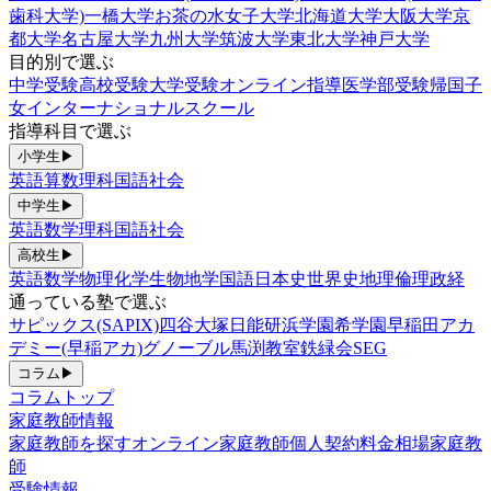
歯科大学)
一橋大学
お茶の水女子大学
北海道大学
大阪大学
京
都大学
名古屋大学
九州大学
筑波大学
東北大学
神戸大学
目的別で選ぶ
中学受験
高校受験
大学受験
オンライン指導
医学部受験
帰国子
女
インターナショナルスクール
指導科目で選ぶ
小学生
▶
英語
算数
理科
国語
社会
中学生
▶
英語
数学
理科
国語
社会
高校生
▶
英語
数学
物理
化学
生物
地学
国語
日本史
世界史
地理
倫理政経
通っている塾で選ぶ
サピックス(SAPIX)
四谷大塚
日能研
浜学園
希学園
早稲田アカ
デミー(早稲アカ)
グノーブル
馬渕教室
鉄緑会
SEG
コラム
▶
コラムトップ
家庭教師情報
家庭教師を探す
オンライン家庭教師
個人契約
料金相場
家庭教
師
受験情報