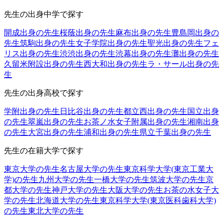
先生の出身中学で探す
開成出身の先生
桜蔭出身の先生
麻布出身の先生
豊島岡出身の
先生
筑駒出身の先生
女子学院出身の先生
聖光出身の先生
フェ
リス出身の先生
渋渋出身の先生
渋幕出身の先生
灘出身の先生
久留米附設出身の先生
西大和出身の先生
ラ・サール出身の先
生
先生の出身高校で探す
学附出身の先生
日比谷出身の先生
都立西出身の先生
国立出身
の先生
翠嵐出身の先生
お茶ノ水女子附属出身の先生
湘南出身
の先生
大宮出身の先生
浦和出身の先生
県立千葉出身の先生
先生の在籍大学で探す
東京大学の先生
名古屋大学の先生
東京科学大学(東京工業大
学)の先生
九州大学の先生
一橋大学の先生
筑波大学の先生
京
都大学の先生
神戸大学の先生
大阪大学の先生
お茶の水女子大
学の先生
北海道大学の先生
東京科学大学(東京医科歯科大学)
の先生
東北大学の先生