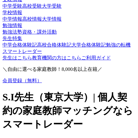
中学受験
高校受験
大学受験
学校情報
中学情報
高校情報
大学情報
勉強情報
勉強法
塾
資格・課外活動
先生特集
中学合格体験記
高校合格体験記
大学合格体験記
勉強の転機
スマートレーダー
先生はこちら
教育機関の方はこちら
ご利用ガイド
＼自由に選べる家庭教師！
8,000
名以上在籍／
会員登録（無料）
S.I
先生（
東京大学
）| 個人契
約の家庭教師マッチングなら
スマートレーダー