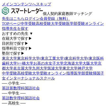
メインコンテンツへスキップ
個人契約家庭教師マッチング
先生はこちら
ログイン
会員登録（無料）
TOPページ
中学受験
高校受験
大学受験
医学部受験
オンライン
指導
先生を探す
おすすめの先生
▼
在籍大学で探す
▶
目的別で探す
▶
指導科目で探す
▶
塾別で探す
▶
東京大学
東京科学大学(東京工業大学)
東京科学大学(東京医科
歯科大学)
一橋大学
お茶の水女子大学
北海道大学
大阪大学
京
都大学
名古屋大学
九州大学
筑波大学
東北大学
神戸大学
中学受験
高校受験
大学受験
オンライン指導
医学部受験
帰国子
女
インターナショナルスクール
── 小学生 ──
英語
算数
理科
国語
社会
── 中学生 ──
英語
数学
理科
国語
社会
── 高校生 ──