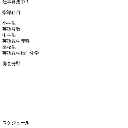
仕事募集中！
指導科目
小学生
英語
算数
中学生
英語
数学
理科
高校生
英語
数学
物理
化学
得意分野
スケジュール