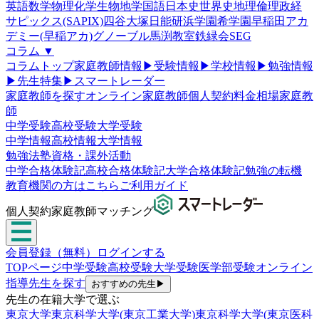
英語
数学
物理
化学
生物
地学
国語
日本史
世界史
地理
倫理政経
サピックス(SAPIX)
四谷大塚
日能研
浜学園
希学園
早稲田アカ
デミー(早稲アカ)
グノーブル
馬渕教室
鉄緑会
SEG
コラム
▼
コラムトップ
家庭教師情報
▶
受験情報
▶
学校情報
▶
勉強情報
▶
先生特集
▶
スマートレーダー
家庭教師を探す
オンライン家庭教師
個人契約
料金相場
家庭教
師
中学受験
高校受験
大学受験
中学情報
高校情報
大学情報
勉強法
塾
資格・課外活動
中学合格体験記
高校合格体験記
大学合格体験記
勉強の転機
教育機関の方はこちら
ご利用ガイド
個人契約家庭教師マッチング
会員登録（無料）
ログインする
TOPページ
中学受験
高校受験
大学受験
医学部受験
オンライン
指導
先生を探す
おすすめの先生
▶
先生の在籍大学で選ぶ
東京大学
東京科学大学(東京工業大学)
東京科学大学(東京医科