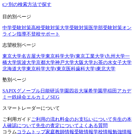
👉別の検索方法で探す
目的別ページ
中学受験対策
高校受験対策
大学受験対策
医学部受験対策
オン
ライン指導
不登校サポート
志望校別ページ
東京大学
名古屋大学
東京科学大学(東京工業大学)
九州大学
一
橋大学
筑波大学
京都大学
神戸大学
大阪大学
お茶の水女子大学
北海道大学
東京科学大学(東京医科歯科大学)
東北大学
塾別ページ
SAPIX
グノーブル
日能研
浜学園
四谷大塚
希学園
早稲田アカデ
ミー
鉄緑会
エルカミノ
SEG
スマートレーダーについて
ご利用ガイド
ご利用の流れ
料金のお支払いについて
先生の本
人確認について
先生の査定について
よくある質問
コラム
コラムトップ
家庭教師情報
受験情報
学校情報
勉強情報