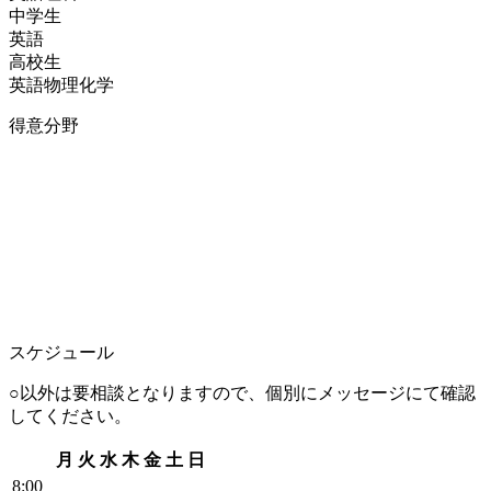
中学生
英語
高校生
英語
物理
化学
得意分野
スケジュール
○以外は要相談となりますので、個別にメッセージにて確認
してください。
月
火
水
木
金
土
日
8
:00