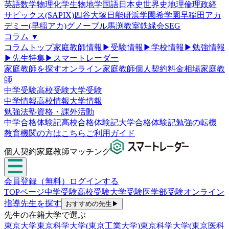
英語
数学
物理
化学
生物
地学
国語
日本史
世界史
地理
倫理政経
サピックス(SAPIX)
四谷大塚
日能研
浜学園
希学園
早稲田アカ
デミー(早稲アカ)
グノーブル
馬渕教室
鉄緑会
SEG
コラム
▼
コラムトップ
家庭教師情報
▶
受験情報
▶
学校情報
▶
勉強情報
▶
先生特集
▶
スマートレーダー
家庭教師を探す
オンライン家庭教師
個人契約
料金相場
家庭教
師
中学受験
高校受験
大学受験
中学情報
高校情報
大学情報
勉強法
塾
資格・課外活動
中学合格体験記
高校合格体験記
大学合格体験記
勉強の転機
教育機関の方はこちら
ご利用ガイド
個人契約家庭教師マッチング
会員登録（無料）
ログインする
TOPページ
中学受験
高校受験
大学受験
医学部受験
オンライン
指導
先生を探す
おすすめの先生
▶
先生の在籍大学で選ぶ
東京大学
東京科学大学(東京工業大学)
東京科学大学(東京医科