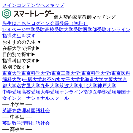
メインコンテンツへスキップ
個人契約家庭教師マッチング
先生はこちら
ログイン
会員登録（無料）
TOPページ
中学受験
高校受験
大学受験
医学部受験
オンライン
指導
先生を探す
おすすめの先生
▼
在籍大学で探す
▶
目的別で探す
▶
指導科目で探す
▶
塾別で探す
▶
東京大学
東京科学大学(東京工業大学)
東京科学大学(東京医科
歯科大学)
一橋大学
お茶の水女子大学
北海道大学
大阪大学
京
都大学
名古屋大学
九州大学
筑波大学
東北大学
神戸大学
中学受験
高校受験
大学受験
オンライン指導
医学部受験
帰国子
女
インターナショナルスクール
── 小学生 ──
英語
算数
理科
国語
社会
── 中学生 ──
英語
数学
理科
国語
社会
── 高校生 ──