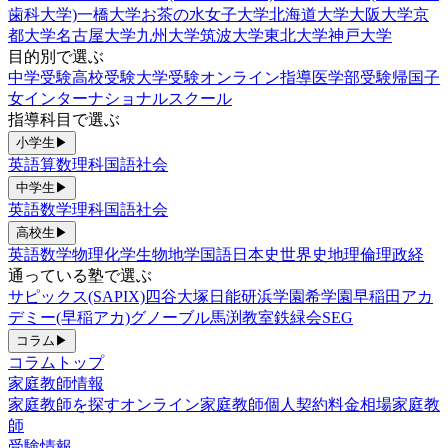
歯科大学)
一橋大学
お茶の水女子大学
北海道大学
大阪大学
京
都大学
名古屋大学
九州大学
筑波大学
東北大学
神戸大学
目的別で選ぶ
中学受験
高校受験
大学受験
オンライン指導
医学部受験
帰国子
女
インターナショナルスクール
指導科目で選ぶ
小学生
▶
英語
算数
理科
国語
社会
中学生
▶
英語
数学
理科
国語
社会
高校生
▶
英語
数学
物理
化学
生物
地学
国語
日本史
世界史
地理
倫理政経
通っている塾で選ぶ
サピックス(SAPIX)
四谷大塚
日能研
浜学園
希学園
早稲田アカ
デミー(早稲アカ)
グノーブル
馬渕教室
鉄緑会
SEG
コラム
▶
コラムトップ
家庭教師情報
家庭教師を探す
オンライン家庭教師
個人契約
料金相場
家庭教
師
受験情報