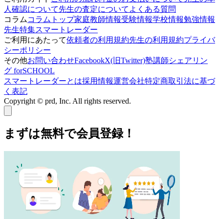
人確認について
先生の査定について
よくある質問
コラム
コラムトップ
家庭教師情報
受験情報
学校情報
勉強情報
先生特集
スマートレーダー
ご利用にあたって
依頼者の利用規約
先生の利用規約
プライバ
シーポリシー
その他
お問い合わせ
Facebook
X(旧Twitter)
塾講師シェアリン
グ forSCHOOL
スマートレーダーとは
採用情報
運営会社
特定商取引法に基づ
く表記
Copyright © prd, Inc. All rights reserved.
まずは無料で会員登録！