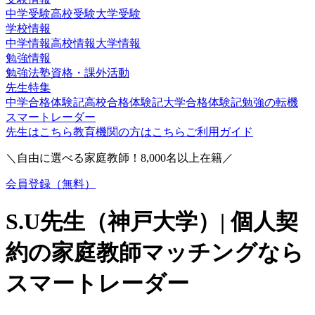
中学受験
高校受験
大学受験
学校情報
中学情報
高校情報
大学情報
勉強情報
勉強法
塾
資格・課外活動
先生特集
中学合格体験記
高校合格体験記
大学合格体験記
勉強の転機
スマートレーダー
先生はこちら
教育機関の方はこちら
ご利用ガイド
＼自由に選べる家庭教師！
8,000
名以上在籍／
会員登録（無料）
S.U
先生（
神戸大学
）| 個人契
約の家庭教師マッチングなら
スマートレーダー