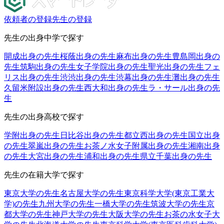
依頼者の登録
先生の登録
先生の出身中学で探す
開成出身の先生
桜蔭出身の先生
麻布出身の先生
豊島岡出身の
先生
筑駒出身の先生
女子学院出身の先生
聖光出身の先生
フェ
リス出身の先生
渋渋出身の先生
渋幕出身の先生
灘出身の先生
久留米附設出身の先生
西大和出身の先生
ラ・サール出身の先
生
先生の出身高校で探す
学附出身の先生
日比谷出身の先生
都立西出身の先生
国立出身
の先生
翠嵐出身の先生
お茶ノ水女子附属出身の先生
湘南出身
の先生
大宮出身の先生
浦和出身の先生
県立千葉出身の先生
先生の在籍大学で探す
東京大学の先生
名古屋大学の先生
東京科学大学(東京工業大
学)の先生
九州大学の先生
一橋大学の先生
筑波大学の先生
京
都大学の先生
神戸大学の先生
大阪大学の先生
お茶の水女子大