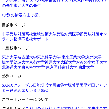
学の先生
北海道大学の先生
東京科学大学(東京医科歯科大学)
の先生
東北大学の先生
👉別の検索方法で探す
目的別ページ
中学受験対策
高校受験対策
大学受験対策
医学部受験対策
オン
ライン指導
不登校サポート
志望校別ページ
東京大学
名古屋大学
東京科学大学(東京工業大学)
九州大学
一
橋大学
筑波大学
京都大学
神戸大学
大阪大学
お茶の水女子大学
北海道大学
東京科学大学(東京医科歯科大学)
東北大学
塾別ページ
SAPIX
グノーブル
日能研
浜学園
四谷大塚
希学園
早稲田アカデ
ミー
鉄緑会
エルカミノ
SEG
スマートレーダーについて
ご利用ガイド
ご利用の流れ
料金のお支払いについて
先生の本