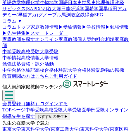
英語
数学
物理
化学
生物
地学
国語
日本史
世界史
地理
倫理政経
サピックス(SAPIX)
四谷大塚
日能研
浜学園
希学園
早稲田アカ
デミー(早稲アカ)
グノーブル
馬渕教室
鉄緑会
SEG
コラム
▼
コラムトップ
家庭教師情報
▶
受験情報
▶
学校情報
▶
勉強情報
▶
先生特集
▶
スマートレーダー
家庭教師を探す
オンライン家庭教師
個人契約
料金相場
家庭教
師
中学受験
高校受験
大学受験
中学情報
高校情報
大学情報
勉強法
塾
資格・課外活動
中学合格体験記
高校合格体験記
大学合格体験記
勉強の転機
教育機関の方はこちら
ご利用ガイド
個人契約家庭教師マッチング
会員登録（無料）
ログインする
TOPページ
中学受験
高校受験
大学受験
医学部受験
オンライン
指導
先生を探す
おすすめの先生
▶
先生の在籍大学で選ぶ
東京大学
東京科学大学(東京工業大学)
東京科学大学(東京医科