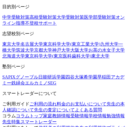
目的別ページ
中学受験対策
高校受験対策
大学受験対策
医学部受験対策
オン
ライン指導
不登校サポート
志望校別ページ
東京大学
名古屋大学
東京科学大学(東京工業大学)
九州大学
一
橋大学
筑波大学
京都大学
神戸大学
大阪大学
お茶の水女子大学
北海道大学
東京科学大学(東京医科歯科大学)
東北大学
塾別ページ
SAPIX
グノーブル
日能研
浜学園
四谷大塚
希学園
早稲田アカデ
ミー
鉄緑会
エルカミノ
SEG
スマートレーダーについて
ご利用ガイド
ご利用の流れ
料金のお支払いについて
先生の本
人確認について
先生の査定について
よくある質問
コラム
コラムトップ
家庭教師情報
受験情報
学校情報
勉強情報
先生特集
スマートレーダー