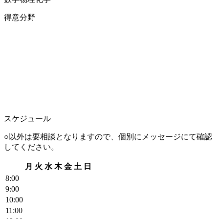
得意分野
スケジュール
○以外は要相談となりますので、個別にメッセージにて確認
してください。
月
火
水
木
金
土
日
8
:00
9
:00
10
:00
11
:00