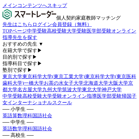
メインコンテンツへスキップ
個人契約家庭教師マッチング
先生はこちら
ログイン
会員登録（無料）
TOPページ
中学受験
高校受験
大学受験
医学部受験
オンライン
指導
先生を探す
おすすめの先生
▼
在籍大学で探す
▶
目的別で探す
▶
指導科目で探す
▶
塾別で探す
▶
東京大学
東京科学大学(東京工業大学)
東京科学大学(東京医科
歯科大学)
一橋大学
お茶の水女子大学
北海道大学
大阪大学
京
都大学
名古屋大学
九州大学
筑波大学
東北大学
神戸大学
中学受験
高校受験
大学受験
オンライン指導
医学部受験
帰国子
女
インターナショナルスクール
── 小学生 ──
英語
算数
理科
国語
社会
── 中学生 ──
英語
数学
理科
国語
社会
── 高校生 ──