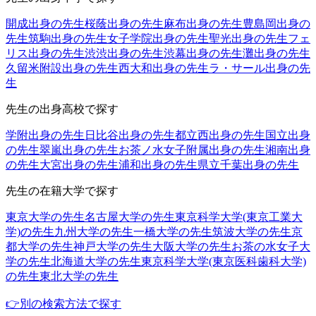
開成出身の先生
桜蔭出身の先生
麻布出身の先生
豊島岡出身の
先生
筑駒出身の先生
女子学院出身の先生
聖光出身の先生
フェ
リス出身の先生
渋渋出身の先生
渋幕出身の先生
灘出身の先生
久留米附設出身の先生
西大和出身の先生
ラ・サール出身の先
生
先生の出身高校で探す
学附出身の先生
日比谷出身の先生
都立西出身の先生
国立出身
の先生
翠嵐出身の先生
お茶ノ水女子附属出身の先生
湘南出身
の先生
大宮出身の先生
浦和出身の先生
県立千葉出身の先生
先生の在籍大学で探す
東京大学の先生
名古屋大学の先生
東京科学大学(東京工業大
学)の先生
九州大学の先生
一橋大学の先生
筑波大学の先生
京
都大学の先生
神戸大学の先生
大阪大学の先生
お茶の水女子大
学の先生
北海道大学の先生
東京科学大学(東京医科歯科大学)
の先生
東北大学の先生
👉別の検索方法で探す