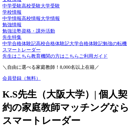
中学受験
高校受験
大学受験
学校情報
中学情報
高校情報
大学情報
勉強情報
勉強法
塾
資格・課外活動
先生特集
中学合格体験記
高校合格体験記
大学合格体験記
勉強の転機
スマートレーダー
先生はこちら
教育機関の方はこちら
ご利用ガイド
＼自由に選べる家庭教師！
8,000
名以上在籍／
会員登録（無料）
K.S
先生（
大阪大学
）| 個人契
約の家庭教師マッチングなら
スマートレーダー