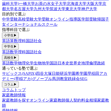
歯科大学)
一橋大学
お茶の水女子大学
北海道大学
大阪大学
京
都大学
名古屋大学
九州大学
筑波大学
東北大学
神戸大学
目的別で選ぶ
中学受験
高校受験
大学受験
オンライン指導
医学部受験
帰国子
女
インターナショナルスクール
指導科目で選ぶ
小学生
▶
英語
算数
理科
国語
社会
中学生
▶
英語
数学
理科
国語
社会
高校生
▶
英語
数学
物理
化学
生物
地学
国語
日本史
世界史
地理
倫理政経
通っている塾で選ぶ
サピックス(SAPIX)
四谷大塚
日能研
浜学園
希学園
早稲田アカ
デミー(早稲アカ)
グノーブル
馬渕教室
鉄緑会
SEG
コラム
▶
コラムトップ
家庭教師情報
家庭教師を探す
オンライン家庭教師
個人契約
料金相場
家庭教
師
受験情報