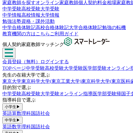
家庭教師を探す
オンライン家庭教師
個人契約
料金相場
家庭教
中学受験
高校受験
大学受験
中学情報
高校情報
大学情報
勉強法
塾
資格・課外活動
中学合格体験記
高校合格体験記
大学合格体験記
勉強の転機
教育機関の方はこちら
ご利用ガイド
個人契約家庭教師マッチング
会員登録（無料）
ログインする
TOPページ
中学受験
高校受験
大学受験
医学部受験
オンライン
先生の在籍大学で選ぶ
東京大学
東京科学大学(東京工業大学)
東京科学大学(東京医科
目的別で選ぶ
中学受験
高校受験
大学受験
オンライン指導
医学部受験
帰国子
指導科目で選ぶ
小学生
▶
英語
算数
理科
国語
社会
中学生
▶
英語
数学
理科
国語
社会