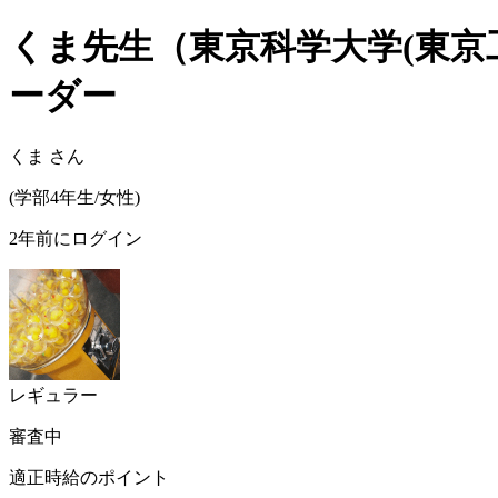
くま
先生（
東京科学大学(東京
ーダー
くま
さん
(
学部4年生/
女性
)
2年前にログイン
レギュラー
審査中
適正時給のポイント