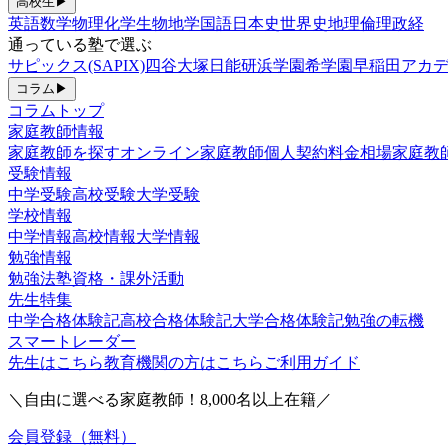
高校生
▶
英語
数学
物理
化学
生物
地学
国語
日本史
世界史
地理
倫理政経
通っている塾で選ぶ
サピックス(SAPIX)
四谷大塚
日能研
浜学園
希学園
早稲田アカデ
コラム
▶
コラムトップ
家庭教師情報
家庭教師を探す
オンライン家庭教師
個人契約
料金相場
家庭教
受験情報
中学受験
高校受験
大学受験
学校情報
中学情報
高校情報
大学情報
勉強情報
勉強法
塾
資格・課外活動
先生特集
中学合格体験記
高校合格体験記
大学合格体験記
勉強の転機
スマートレーダー
先生はこちら
教育機関の方はこちら
ご利用ガイド
＼自由に選べる家庭教師！
8,000
名以上在籍／
会員登録（無料）