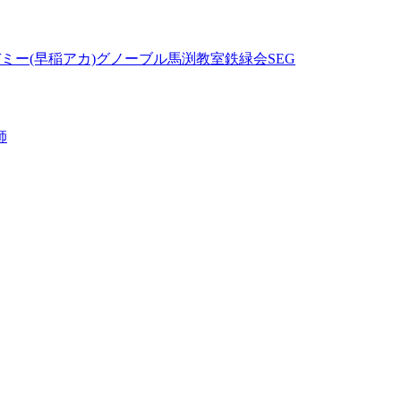
ミー(早稲アカ)
グノーブル
馬渕教室
鉄緑会
SEG
師