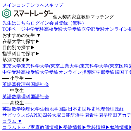
メインコンテンツへスキップ
個人契約家庭教師マッチング
先生はこちら
ログイン
会員登録（無料）
TOPページ
中学受験
高校受験
大学受験
医学部受験
オンライン
おすすめの先生
▼
在籍大学で探す
▶
目的別で探す
▶
指導科目で探す
▶
塾別で探す
▶
東京大学
東京科学大学(東京工業大学)
東京科学大学(東京医科
中学受験
高校受験
大学受験
オンライン指導
医学部受験
帰国子
── 小学生 ──
英語
算数
理科
国語
社会
── 中学生 ──
英語
数学
理科
国語
社会
── 高校生 ──
英語
数学
物理
化学
生物
地学
国語
日本史
世界史
地理
倫理政経
サピックス(SAPIX)
四谷大塚
日能研
浜学園
希学園
早稲田アカデ
コラム
▼
コラムトップ
家庭教師情報
▶
受験情報
▶
学校情報
▶
勉強情報