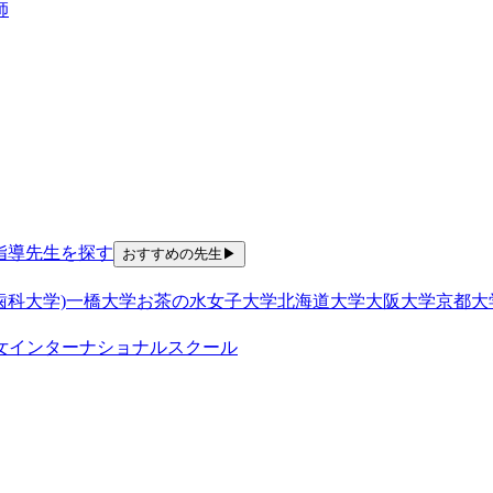
師
指導
先生を探す
おすすめの先生
▶
歯科大学)
一橋大学
お茶の水女子大学
北海道大学
大阪大学
京都大
女
インターナショナルスクール