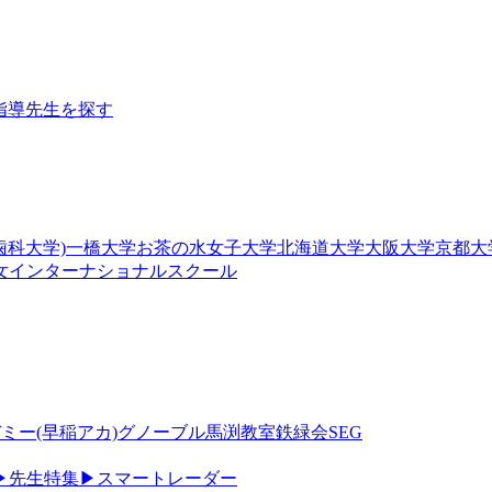
指導
先生を探す
歯科大学)
一橋大学
お茶の水女子大学
北海道大学
大阪大学
京都大
女
インターナショナルスクール
ミー(早稲アカ)
グノーブル
馬渕教室
鉄緑会
SEG
▶
先生特集
▶
スマートレーダー