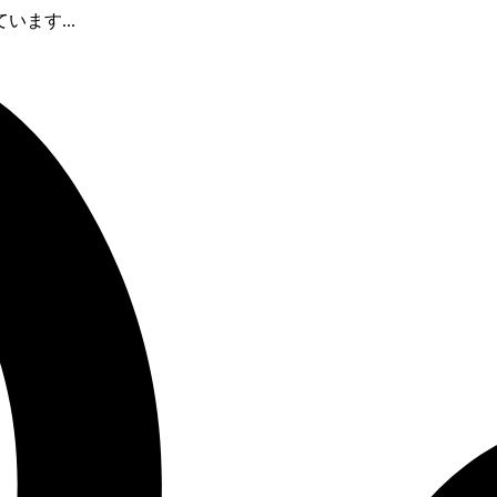
ます...