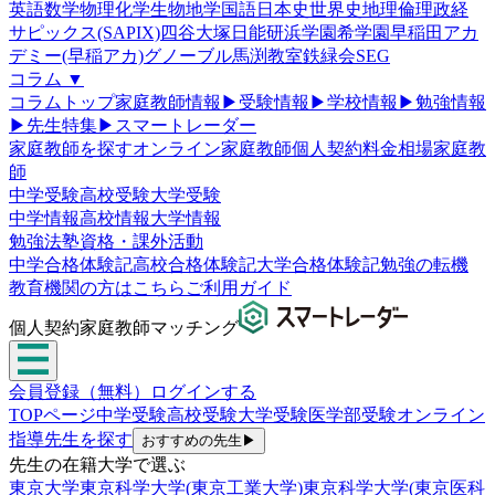
英語
数学
物理
化学
生物
地学
国語
日本史
世界史
地理
倫理政経
サピックス(SAPIX)
四谷大塚
日能研
浜学園
希学園
早稲田アカ
デミー(早稲アカ)
グノーブル
馬渕教室
鉄緑会
SEG
コラム
▼
コラムトップ
家庭教師情報
▶
受験情報
▶
学校情報
▶
勉強情報
▶
先生特集
▶
スマートレーダー
家庭教師を探す
オンライン家庭教師
個人契約
料金相場
家庭教
師
中学受験
高校受験
大学受験
中学情報
高校情報
大学情報
勉強法
塾
資格・課外活動
中学合格体験記
高校合格体験記
大学合格体験記
勉強の転機
教育機関の方はこちら
ご利用ガイド
個人契約家庭教師マッチング
会員登録（無料）
ログインする
TOPページ
中学受験
高校受験
大学受験
医学部受験
オンライン
指導
先生を探す
おすすめの先生
▶
先生の在籍大学で選ぶ
東京大学
東京科学大学(東京工業大学)
東京科学大学(東京医科