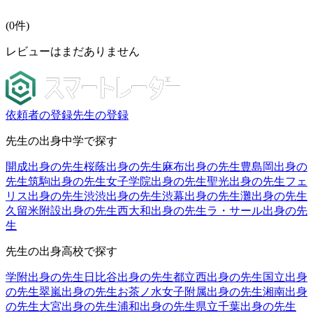
(
0
件)
レビューはまだありません
依頼者の登録
先生の登録
先生の出身中学で探す
開成出身の先生
桜蔭出身の先生
麻布出身の先生
豊島岡出身の
先生
筑駒出身の先生
女子学院出身の先生
聖光出身の先生
フェ
リス出身の先生
渋渋出身の先生
渋幕出身の先生
灘出身の先生
久留米附設出身の先生
西大和出身の先生
ラ・サール出身の先
生
先生の出身高校で探す
学附出身の先生
日比谷出身の先生
都立西出身の先生
国立出身
の先生
翠嵐出身の先生
お茶ノ水女子附属出身の先生
湘南出身
の先生
大宮出身の先生
浦和出身の先生
県立千葉出身の先生