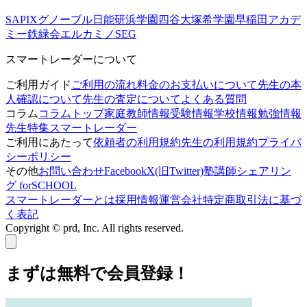
SAPIX
グノーブル
日能研
浜学園
四谷大塚
希学園
早稲田アカデ
ミー
鉄緑会
エルカミノ
SEG
スマートレーダーについて
ご利用ガイド
ご利用の流れ
料金のお支払いについて
先生の本
人確認について
先生の査定について
よくある質問
コラム
コラムトップ
家庭教師情報
受験情報
学校情報
勉強情報
先生特集
スマートレーダー
ご利用にあたって
依頼者の利用規約
先生の利用規約
プライバ
シーポリシー
その他
お問い合わせ
Facebook
X(旧Twitter)
塾講師シェアリン
グ forSCHOOL
スマートレーダーとは
採用情報
運営会社
特定商取引法に基づ
く表記
Copyright © prd, Inc. All rights reserved.
まずは無料で会員登録！