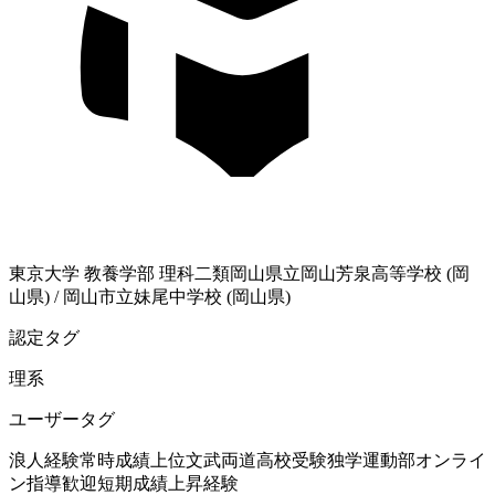
東京大学
教養学部 理科二類
岡山県立岡山芳泉高等学校 (岡
山県)
/
岡山市立妹尾中学校 (岡山県)
認定タグ
理系
ユーザータグ
浪人経験
常時成績上位
文武両道
高校受験
独学
運動部
オンライ
ン指導歓迎
短期成績上昇経験