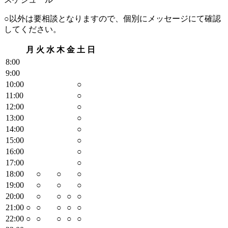
○以外は要相談となりますので、個別にメッセージにて確認
してください。
月
火
水
木
金
土
日
8
:00
9
:00
10
:00
○
11
:00
○
12
:00
○
13
:00
○
14
:00
○
15
:00
○
16
:00
○
17
:00
○
18
:00
○
○
○
19
:00
○
○
○
20
:00
○
○
○
○
21
:00
○
○
○
○
○
22
:00
○
○
○
○
○