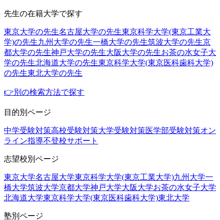
先生の在籍大学で探す
東京大学の先生
名古屋大学の先生
東京科学大学(東京工業大
学)の先生
九州大学の先生
一橋大学の先生
筑波大学の先生
京
都大学の先生
神戸大学の先生
大阪大学の先生
お茶の水女子大
学の先生
北海道大学の先生
東京科学大学(東京医科歯科大学)
の先生
東北大学の先生
👉別の検索方法で探す
目的別ページ
中学受験対策
高校受験対策
大学受験対策
医学部受験対策
オン
ライン指導
不登校サポート
志望校別ページ
東京大学
名古屋大学
東京科学大学(東京工業大学)
九州大学
一
橋大学
筑波大学
京都大学
神戸大学
大阪大学
お茶の水女子大学
北海道大学
東京科学大学(東京医科歯科大学)
東北大学
塾別ページ