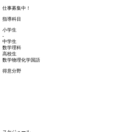
仕事募集中！
指導科目
小学生
-
中学生
数学
理科
高校生
数学
物理
化学
国語
得意分野
スケジュール