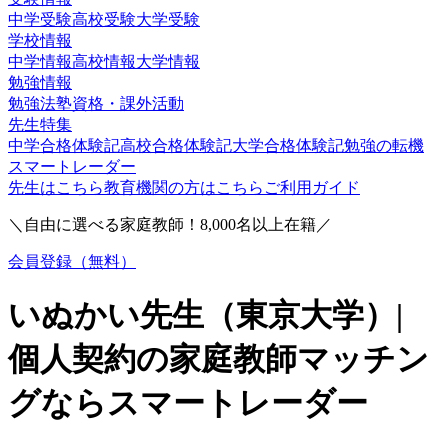
中学受験
高校受験
大学受験
学校情報
中学情報
高校情報
大学情報
勉強情報
勉強法
塾
資格・課外活動
先生特集
中学合格体験記
高校合格体験記
大学合格体験記
勉強の転機
スマートレーダー
先生はこちら
教育機関の方はこちら
ご利用ガイド
＼自由に選べる家庭教師！
8,000
名以上在籍／
会員登録（無料）
いぬかい
先生（
東京大学
）|
個人契約の家庭教師マッチン
グならスマートレーダー