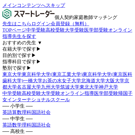
メインコンテンツへスキップ
個人契約家庭教師マッチング
先生はこちら
ログイン
会員登録（無料）
TOPページ
中学受験
高校受験
大学受験
医学部受験
オンライン
指導
先生を探す
おすすめの先生
▼
在籍大学で探す
▶
目的別で探す
▶
指導科目で探す
▶
塾別で探す
▶
東京大学
東京科学大学(東京工業大学)
東京科学大学(東京医科
歯科大学)
一橋大学
お茶の水女子大学
北海道大学
大阪大学
京
都大学
名古屋大学
九州大学
筑波大学
東北大学
神戸大学
中学受験
高校受験
大学受験
オンライン指導
医学部受験
帰国子
女
インターナショナルスクール
── 小学生 ──
英語
算数
理科
国語
社会
── 中学生 ──
英語
数学
理科
国語
社会
── 高校生 ──