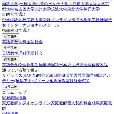
歯科大学)
一橋大学
お茶の水女子大学
北海道大学
大阪大学
京
都大学
名古屋大学
九州大学
筑波大学
東北大学
神戸大学
目的別で選ぶ
中学受験
高校受験
大学受験
オンライン指導
医学部受験
帰国子
女
インターナショナルスクール
指導科目で選ぶ
小学生
▶
英語
算数
理科
国語
社会
中学生
▶
英語
数学
理科
国語
社会
高校生
▶
英語
数学
物理
化学
生物
地学
国語
日本史
世界史
地理
倫理政経
通っている塾で選ぶ
サピックス(SAPIX)
四谷大塚
日能研
浜学園
希学園
早稲田アカ
デミー(早稲アカ)
グノーブル
馬渕教室
鉄緑会
SEG
コラム
▶
コラムトップ
家庭教師情報
家庭教師を探す
オンライン家庭教師
個人契約
料金相場
家庭教
師
受験情報