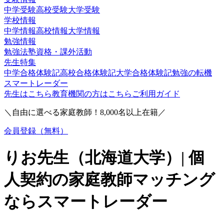
中学受験
高校受験
大学受験
学校情報
中学情報
高校情報
大学情報
勉強情報
勉強法
塾
資格・課外活動
先生特集
中学合格体験記
高校合格体験記
大学合格体験記
勉強の転機
スマートレーダー
先生はこちら
教育機関の方はこちら
ご利用ガイド
＼自由に選べる家庭教師！
8,000
名以上在籍／
会員登録（無料）
りお
先生（
北海道大学
）| 個
人契約の家庭教師マッチング
ならスマートレーダー