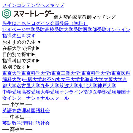
メインコンテンツへスキップ
個人契約家庭教師マッチング
先生はこちら
ログイン
会員登録（無料）
TOPページ
中学受験
高校受験
大学受験
医学部受験
オンライン
指導
先生を探す
おすすめの先生
▼
在籍大学で探す
▶
目的別で探す
▶
指導科目で探す
▶
塾別で探す
▶
東京大学
東京科学大学(東京工業大学)
東京科学大学(東京医科
歯科大学)
一橋大学
お茶の水女子大学
北海道大学
大阪大学
京
都大学
名古屋大学
九州大学
筑波大学
東北大学
神戸大学
中学受験
高校受験
大学受験
オンライン指導
医学部受験
帰国子
女
インターナショナルスクール
── 小学生 ──
英語
算数
理科
国語
社会
── 中学生 ──
英語
数学
理科
国語
社会
── 高校生 ──