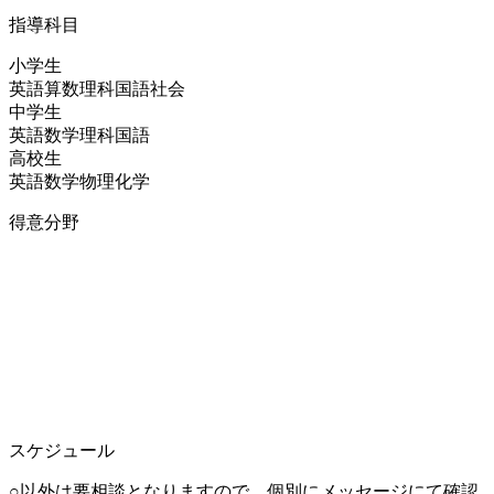
指導科目
小学生
英語
算数
理科
国語
社会
中学生
英語
数学
理科
国語
高校生
英語
数学
物理
化学
得意分野
スケジュール
○以外は要相談となりますので、個別にメッセージにて確認