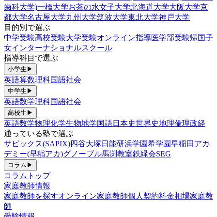
歯科大学)
一橋大学
お茶の水女子大学
北海道大学
大阪大学
京
都大学
名古屋大学
九州大学
筑波大学
東北大学
神戸大学
目的別で選ぶ
中学受験
高校受験
大学受験
オンライン指導
医学部受験
帰国子
女
インターナショナルスクール
指導科目で選ぶ
小学生
▶
英語
算数
理科
国語
社会
中学生
▶
英語
数学
理科
国語
社会
高校生
▶
英語
数学
物理
化学
生物
地学
国語
日本史
世界史
地理
倫理政経
通っている塾で選ぶ
サピックス(SAPIX)
四谷大塚
日能研
浜学園
希学園
早稲田アカ
デミー(早稲アカ)
グノーブル
馬渕教室
鉄緑会
SEG
コラム
▶
コラムトップ
家庭教師情報
家庭教師を探す
オンライン家庭教師
個人契約
料金相場
家庭教
師
受験情報