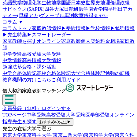
英語
数学
物理
化学
生物
地学
国語
日本史
世界史
地理
倫理政経
サピックス(SAPIX)
四谷大塚
日能研
浜学園
希学園
早稲田アカ
デミー(早稲アカ)
グノーブル
馬渕教室
鉄緑会
SEG
コラム
▼
コラムトップ
家庭教師情報
▶
受験情報
▶
学校情報
▶
勉強情報
▶
先生特集
▶
スマートレーダー
家庭教師を探す
オンライン家庭教師
個人契約
料金相場
家庭教
師
中学受験
高校受験
大学受験
中学情報
高校情報
大学情報
勉強法
塾
資格・課外活動
中学合格体験記
高校合格体験記
大学合格体験記
勉強の転機
教育機関の方はこちら
ご利用ガイド
個人契約家庭教師マッチング
会員登録（無料）
ログインする
TOPページ
中学受験
高校受験
大学受験
医学部受験
オンライン
指導
先生を探す
おすすめの先生
▶
先生の在籍大学で選ぶ
東京大学
東京科学大学(東京工業大学)
東京科学大学(東京医科