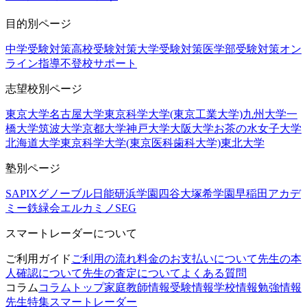
目的別ページ
中学受験対策
高校受験対策
大学受験対策
医学部受験対策
オン
ライン指導
不登校サポート
志望校別ページ
東京大学
名古屋大学
東京科学大学(東京工業大学)
九州大学
一
橋大学
筑波大学
京都大学
神戸大学
大阪大学
お茶の水女子大学
北海道大学
東京科学大学(東京医科歯科大学)
東北大学
塾別ページ
SAPIX
グノーブル
日能研
浜学園
四谷大塚
希学園
早稲田アカデ
ミー
鉄緑会
エルカミノ
SEG
スマートレーダーについて
ご利用ガイド
ご利用の流れ
料金のお支払いについて
先生の本
人確認について
先生の査定について
よくある質問
コラム
コラムトップ
家庭教師情報
受験情報
学校情報
勉強情報
先生特集
スマートレーダー