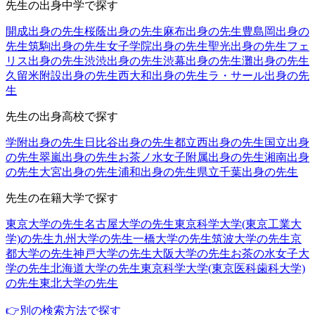
先生の出身中学で探す
開成出身の先生
桜蔭出身の先生
麻布出身の先生
豊島岡出身の
先生
筑駒出身の先生
女子学院出身の先生
聖光出身の先生
フェ
リス出身の先生
渋渋出身の先生
渋幕出身の先生
灘出身の先生
久留米附設出身の先生
西大和出身の先生
ラ・サール出身の先
生
先生の出身高校で探す
学附出身の先生
日比谷出身の先生
都立西出身の先生
国立出身
の先生
翠嵐出身の先生
お茶ノ水女子附属出身の先生
湘南出身
の先生
大宮出身の先生
浦和出身の先生
県立千葉出身の先生
先生の在籍大学で探す
東京大学の先生
名古屋大学の先生
東京科学大学(東京工業大
学)の先生
九州大学の先生
一橋大学の先生
筑波大学の先生
京
都大学の先生
神戸大学の先生
大阪大学の先生
お茶の水女子大
学の先生
北海道大学の先生
東京科学大学(東京医科歯科大学)
の先生
東北大学の先生
👉別の検索方法で探す