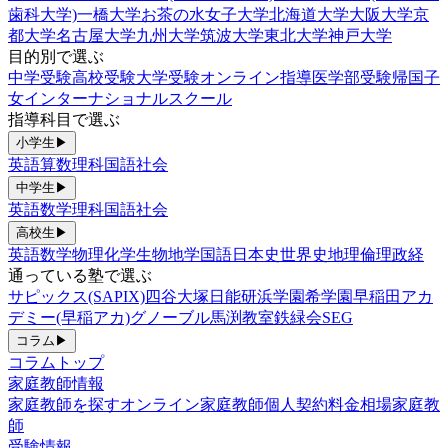
歯科大学)
一橋大学
お茶の水女子大学
北海道大学
大阪大学
京
都大学
名古屋大学
九州大学
筑波大学
東北大学
神戸大学
目的別で選ぶ
中学受験
高校受験
大学受験
オンライン指導
医学部受験
帰国子
女
インターナショナルスクール
指導科目で選ぶ
小学生
▶
英語
算数
理科
国語
社会
中学生
▶
英語
数学
理科
国語
社会
高校生
▶
英語
数学
物理
化学
生物
地学
国語
日本史
世界史
地理
倫理政経
通っている塾で選ぶ
サピックス(SAPIX)
四谷大塚
日能研
浜学園
希学園
早稲田アカ
デミー(早稲アカ)
グノーブル
馬渕教室
鉄緑会
SEG
コラム
▶
コラムトップ
家庭教師情報
家庭教師を探す
オンライン家庭教師
個人契約
料金相場
家庭教
師
受験情報