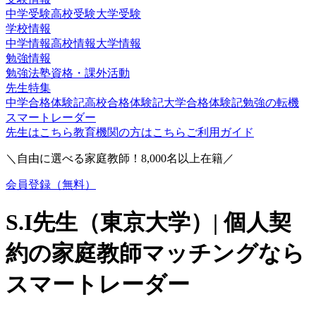
中学受験
高校受験
大学受験
学校情報
中学情報
高校情報
大学情報
勉強情報
勉強法
塾
資格・課外活動
先生特集
中学合格体験記
高校合格体験記
大学合格体験記
勉強の転機
スマートレーダー
先生はこちら
教育機関の方はこちら
ご利用ガイド
＼自由に選べる家庭教師！
8,000
名以上在籍／
会員登録（無料）
S.I
先生（
東京大学
）| 個人契
約の家庭教師マッチングなら
スマートレーダー