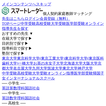
メインコンテンツへスキップ
個人契約家庭教師マッチング
先生はこちら
ログイン
会員登録（無料）
TOPページ
中学受験
高校受験
大学受験
医学部受験
オンライン
指導
先生を探す
おすすめの先生
▼
在籍大学で探す
▶
目的別で探す
▶
指導科目で探す
▶
塾別で探す
▶
東京大学
東京科学大学(東京工業大学)
東京科学大学(東京医科
歯科大学)
一橋大学
お茶の水女子大学
北海道大学
大阪大学
京
都大学
名古屋大学
九州大学
筑波大学
東北大学
神戸大学
中学受験
高校受験
大学受験
オンライン指導
医学部受験
帰国子
女
インターナショナルスクール
── 小学生 ──
英語
算数
理科
国語
社会
── 中学生 ──
英語
数学
理科
国語
社会
── 高校生 ──