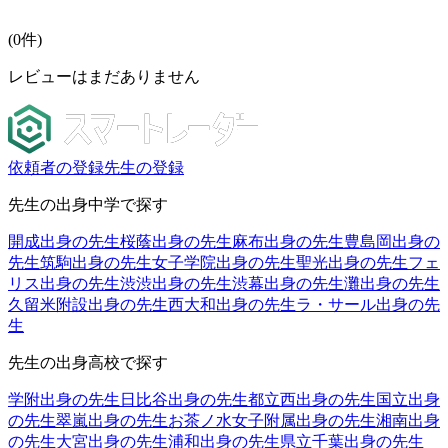
(
0
件)
レビューはまだありません
依頼者の登録
先生の登録
先生の出身中学で探す
開成出身の先生
桜蔭出身の先生
麻布出身の先生
豊島岡出身の
先生
筑駒出身の先生
女子学院出身の先生
聖光出身の先生
フェ
リス出身の先生
渋渋出身の先生
渋幕出身の先生
灘出身の先生
久留米附設出身の先生
西大和出身の先生
ラ・サール出身の先
生
先生の出身高校で探す
学附出身の先生
日比谷出身の先生
都立西出身の先生
国立出身
の先生
翠嵐出身の先生
お茶ノ水女子附属出身の先生
湘南出身
の先生
大宮出身の先生
浦和出身の先生
県立千葉出身の先生