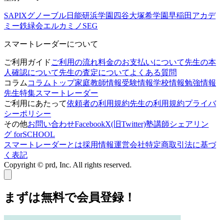
SAPIX
グノーブル
日能研
浜学園
四谷大塚
希学園
早稲田アカデ
ミー
鉄緑会
エルカミノ
SEG
スマートレーダーについて
ご利用ガイド
ご利用の流れ
料金のお支払いについて
先生の本
人確認について
先生の査定について
よくある質問
コラム
コラムトップ
家庭教師情報
受験情報
学校情報
勉強情報
先生特集
スマートレーダー
ご利用にあたって
依頼者の利用規約
先生の利用規約
プライバ
シーポリシー
その他
お問い合わせ
Facebook
X(旧Twitter)
塾講師シェアリン
グ forSCHOOL
スマートレーダーとは
採用情報
運営会社
特定商取引法に基づ
く表記
Copyright © prd, Inc. All rights reserved.
まずは無料で会員登録！