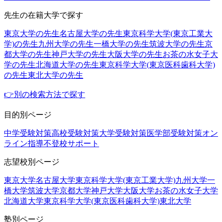
先生の在籍大学で探す
東京大学の先生
名古屋大学の先生
東京科学大学(東京工業大
学)の先生
九州大学の先生
一橋大学の先生
筑波大学の先生
京
都大学の先生
神戸大学の先生
大阪大学の先生
お茶の水女子大
学の先生
北海道大学の先生
東京科学大学(東京医科歯科大学)
の先生
東北大学の先生
👉別の検索方法で探す
目的別ページ
中学受験対策
高校受験対策
大学受験対策
医学部受験対策
オン
ライン指導
不登校サポート
志望校別ページ
東京大学
名古屋大学
東京科学大学(東京工業大学)
九州大学
一
橋大学
筑波大学
京都大学
神戸大学
大阪大学
お茶の水女子大学
北海道大学
東京科学大学(東京医科歯科大学)
東北大学
塾別ページ