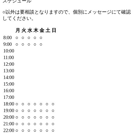
スケジュール
○以外は要相談となりますので、個別にメッセージにて確認
してください。
月
火
水
木
金
土
日
8
:00
○
○
○
○
○
9
:00
○
○
○
○
○
10
:00
11
:00
12
:00
13
:00
14
:00
15
:00
16
:00
17
:00
18
:00
○
○
○
○
○
○
○
19
:00
○
○
○
○
○
○
○
20
:00
○
○
○
○
○
○
○
21
:00
○
○
○
○
○
○
○
22
:00
○
○
○
○
○
○
○