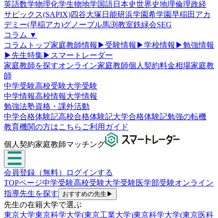
英語
数学
物理
化学
生物
地学
国語
日本史
世界史
地理
倫理政経
サピックス(SAPIX)
四谷大塚
日能研
浜学園
希学園
早稲田アカ
デミー(早稲アカ)
グノーブル
馬渕教室
鉄緑会
SEG
コラム
▼
コラムトップ
家庭教師情報
▶
受験情報
▶
学校情報
▶
勉強情報
▶
先生特集
▶
スマートレーダー
家庭教師を探す
オンライン家庭教師
個人契約
料金相場
家庭教
師
中学受験
高校受験
大学受験
中学情報
高校情報
大学情報
勉強法
塾
資格・課外活動
中学合格体験記
高校合格体験記
大学合格体験記
勉強の転機
教育機関の方はこちら
ご利用ガイド
個人契約家庭教師マッチング
会員登録（無料）
ログインする
TOPページ
中学受験
高校受験
大学受験
医学部受験
オンライン
指導
先生を探す
おすすめの先生
▶
先生の在籍大学で選ぶ
東京大学
東京科学大学(東京工業大学)
東京科学大学(東京医科