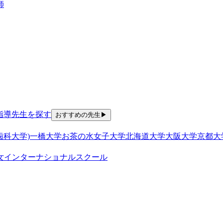
師
指導
先生を探す
おすすめの先生
▶
歯科大学)
一橋大学
お茶の水女子大学
北海道大学
大阪大学
京都大
女
インターナショナルスクール