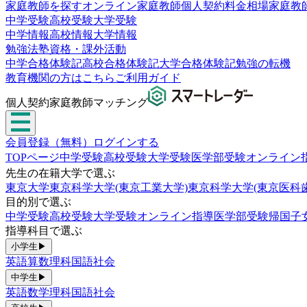
家庭教師を探す
オンライン家庭教師
個人契約
料金相場
家庭教
中学受験
高校受験
大学受験
中学情報
高校情報
大学情報
勉強法
塾
資格・課外活動
中学合格体験記
高校合格体験記
大学合格体験記
勉強の転機
教育機関の方はこちら
ご利用ガイド
個人契約家庭教師マッチング
会員登録（無料）
ログインする
TOPページ
中学受験
高校受験
大学受験
医学部受験
オンライン
先生の在籍大学で選ぶ
東京大学
東京科学大学(東京工業大学)
東京科学大学(東京医科
目的別で選ぶ
中学受験
高校受験
大学受験
オンライン指導
医学部受験
帰国子
指導科目で選ぶ
小学生
▶
英語
算数
理科
国語
社会
中学生
▶
英語
数学
理科
国語
社会