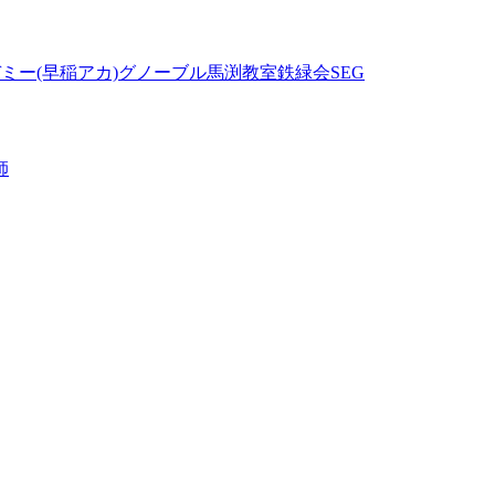
ミー(早稲アカ)
グノーブル
馬渕教室
鉄緑会
SEG
師