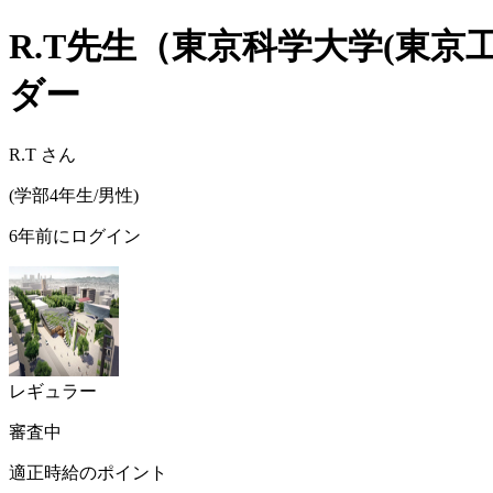
R.T
先生（
東京科学大学(東京工
ダー
R.T
さん
(
学部4年生/
男性
)
6年前にログイン
レギュラー
審査中
適正時給のポイント