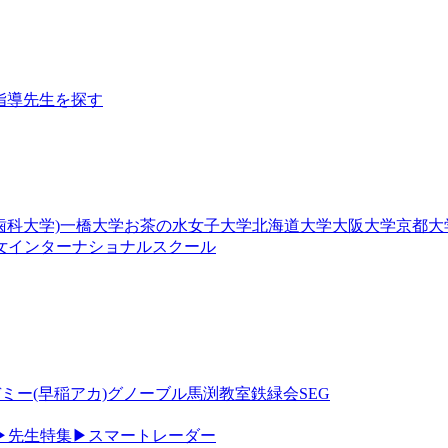
指導
先生を探す
歯科大学)
一橋大学
お茶の水女子大学
北海道大学
大阪大学
京都大
女
インターナショナルスクール
ミー(早稲アカ)
グノーブル
馬渕教室
鉄緑会
SEG
▶
先生特集
▶
スマートレーダー