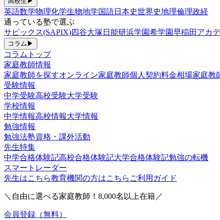
高校生
▶
英語
数学
物理
化学
生物
地学
国語
日本史
世界史
地理
倫理政経
通っている塾で選ぶ
サピックス(SAPIX)
四谷大塚
日能研
浜学園
希学園
早稲田アカデ
コラム
▶
コラムトップ
家庭教師情報
家庭教師を探す
オンライン家庭教師
個人契約
料金相場
家庭教
受験情報
中学受験
高校受験
大学受験
学校情報
中学情報
高校情報
大学情報
勉強情報
勉強法
塾
資格・課外活動
先生特集
中学合格体験記
高校合格体験記
大学合格体験記
勉強の転機
スマートレーダー
先生はこちら
教育機関の方はこちら
ご利用ガイド
＼自由に選べる家庭教師！
8,000
名以上在籍／
会員登録（無料）