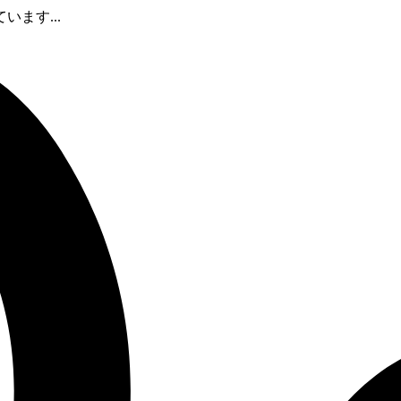
ます...