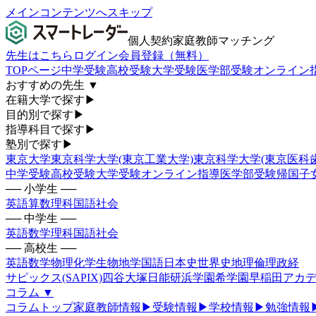
メインコンテンツへスキップ
個人契約家庭教師マッチング
先生はこちら
ログイン
会員登録（無料）
TOPページ
中学受験
高校受験
大学受験
医学部受験
オンライン
おすすめの先生
▼
在籍大学で探す
▶
目的別で探す
▶
指導科目で探す
▶
塾別で探す
▶
東京大学
東京科学大学(東京工業大学)
東京科学大学(東京医科
中学受験
高校受験
大学受験
オンライン指導
医学部受験
帰国子
── 小学生 ──
英語
算数
理科
国語
社会
── 中学生 ──
英語
数学
理科
国語
社会
── 高校生 ──
英語
数学
物理
化学
生物
地学
国語
日本史
世界史
地理
倫理政経
サピックス(SAPIX)
四谷大塚
日能研
浜学園
希学園
早稲田アカデ
コラム
▼
コラムトップ
家庭教師情報
▶
受験情報
▶
学校情報
▶
勉強情報