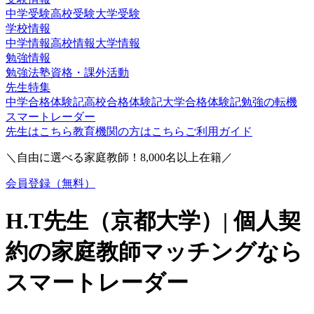
中学受験
高校受験
大学受験
学校情報
中学情報
高校情報
大学情報
勉強情報
勉強法
塾
資格・課外活動
先生特集
中学合格体験記
高校合格体験記
大学合格体験記
勉強の転機
スマートレーダー
先生はこちら
教育機関の方はこちら
ご利用ガイド
＼自由に選べる家庭教師！
8,000
名以上在籍／
会員登録（無料）
H.T
先生（
京都大学
）| 個人契
約の家庭教師マッチングなら
スマートレーダー