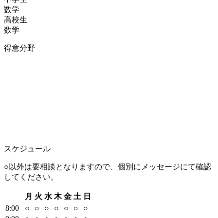
数学
高校生
数学
得意分野
スケジュール
○以外は要相談となりますので、個別にメッセージにて確認
してください。
月
火
水
木
金
土
日
8
:00
○
○
○
○
○
○
○