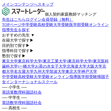
メインコンテンツへスキップ
個人契約家庭教師マッチング
先生はこちら
ログイン
会員登録（無料）
TOPページ
中学受験
高校受験
大学受験
医学部受験
オンライン
指導
先生を探す
おすすめの先生
▼
在籍大学で探す
▶
目的別で探す
▶
指導科目で探す
▶
塾別で探す
▶
東京大学
東京科学大学(東京工業大学)
東京科学大学(東京医科
歯科大学)
一橋大学
お茶の水女子大学
北海道大学
大阪大学
京
都大学
名古屋大学
九州大学
筑波大学
東北大学
神戸大学
中学受験
高校受験
大学受験
オンライン指導
医学部受験
帰国子
女
インターナショナルスクール
── 小学生 ──
英語
算数
理科
国語
社会
── 中学生 ──
英語
数学
理科
国語
社会
── 高校生 ──