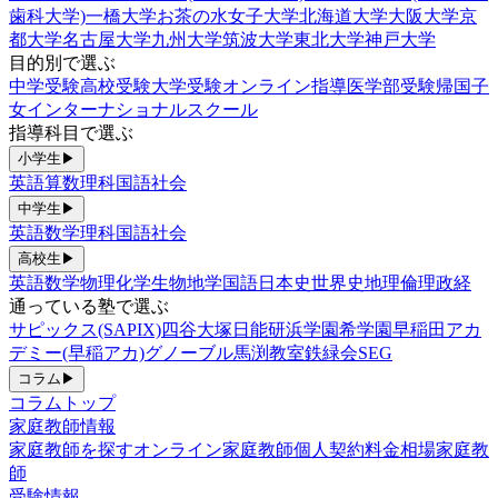
歯科大学)
一橋大学
お茶の水女子大学
北海道大学
大阪大学
京
都大学
名古屋大学
九州大学
筑波大学
東北大学
神戸大学
目的別で選ぶ
中学受験
高校受験
大学受験
オンライン指導
医学部受験
帰国子
女
インターナショナルスクール
指導科目で選ぶ
小学生
▶
英語
算数
理科
国語
社会
中学生
▶
英語
数学
理科
国語
社会
高校生
▶
英語
数学
物理
化学
生物
地学
国語
日本史
世界史
地理
倫理政経
通っている塾で選ぶ
サピックス(SAPIX)
四谷大塚
日能研
浜学園
希学園
早稲田アカ
デミー(早稲アカ)
グノーブル
馬渕教室
鉄緑会
SEG
コラム
▶
コラムトップ
家庭教師情報
家庭教師を探す
オンライン家庭教師
個人契約
料金相場
家庭教
師
受験情報