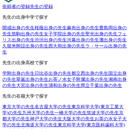
依頼者の登録
先生の登録
先生の出身中学で探す
開成出身の先生
桜蔭出身の先生
麻布出身の先生
豊島岡出身の
先生
筑駒出身の先生
女子学院出身の先生
聖光出身の先生
フェ
リス出身の先生
渋渋出身の先生
渋幕出身の先生
灘出身の先生
久留米附設出身の先生
西大和出身の先生
ラ・サール出身の先
生
先生の出身高校で探す
学附出身の先生
日比谷出身の先生
都立西出身の先生
国立出身
の先生
翠嵐出身の先生
お茶ノ水女子附属出身の先生
湘南出身
の先生
大宮出身の先生
浦和出身の先生
県立千葉出身の先生
先生の在籍大学で探す
東京大学の先生
名古屋大学の先生
東京科学大学(東京工業大
学)の先生
九州大学の先生
一橋大学の先生
筑波大学の先生
京
都大学の先生
神戸大学の先生
大阪大学の先生
お茶の水女子大
学の先生
北海道大学の先生
東京科学大学(東京医科歯科大学)