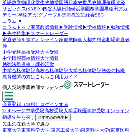
英語
数学
物理
化学
生物
地学
国語
日本史
世界史
地理
倫理政経
サピックス(SAPIX)
四谷大塚
日能研
浜学園
希学園
早稲田アカ
デミー(早稲アカ)
グノーブル
馬渕教室
鉄緑会
SEG
コラム
▼
コラムトップ
家庭教師情報
▶
受験情報
▶
学校情報
▶
勉強情報
▶
先生特集
▶
スマートレーダー
家庭教師を探す
オンライン家庭教師
個人契約
料金相場
家庭教
師
中学受験
高校受験
大学受験
中学情報
高校情報
大学情報
勉強法
塾
資格・課外活動
中学合格体験記
高校合格体験記
大学合格体験記
勉強の転機
教育機関の方はこちら
ご利用ガイド
個人契約家庭教師マッチング
会員登録（無料）
ログインする
TOPページ
中学受験
高校受験
大学受験
医学部受験
オンライン
指導
先生を探す
おすすめの先生
▶
先生の在籍大学で選ぶ
東京大学
東京科学大学(東京工業大学)
東京科学大学(東京医科