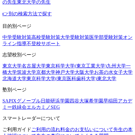
の先生
東北大学の先生
👉別の検索方法で探す
目的別ページ
中学受験対策
高校受験対策
大学受験対策
医学部受験対策
オン
ライン指導
不登校サポート
志望校別ページ
東京大学
名古屋大学
東京科学大学(東京工業大学)
九州大学
一
橋大学
筑波大学
京都大学
神戸大学
大阪大学
お茶の水女子大学
北海道大学
東京科学大学(東京医科歯科大学)
東北大学
塾別ページ
SAPIX
グノーブル
日能研
浜学園
四谷大塚
希学園
早稲田アカデ
ミー
鉄緑会
エルカミノ
SEG
スマートレーダーについて
ご利用ガイド
ご利用の流れ
料金のお支払いについて
先生の本