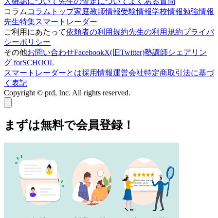
人確認について
先生の査定について
よくある質問
コラム
コラムトップ
家庭教師情報
受験情報
学校情報
勉強情報
先生特集
スマートレーダー
ご利用にあたって
依頼者の利用規約
先生の利用規約
プライバ
シーポリシー
その他
お問い合わせ
Facebook
X(旧Twitter)
塾講師シェアリン
グ forSCHOOL
スマートレーダーとは
採用情報
運営会社
特定商取引法に基づ
く表記
Copyright © prd, Inc. All rights reserved.
まずは無料で会員登録！