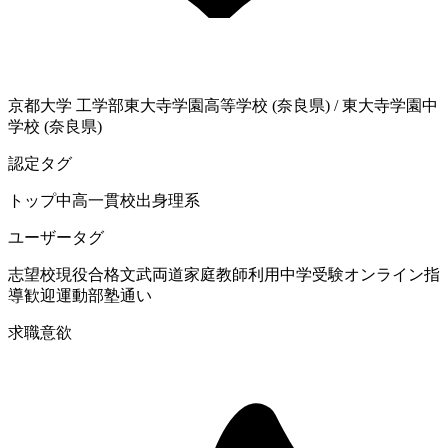
京都大学
工学部
東大寺学園高等学校 (奈良県)
/
東大寺学園中
学校 (奈良県)
認定タグ
トップ中高一貫校出身
理系
ユーザータグ
志望校現役合格
文武両道
家庭教師利用
中学受験
オンライン指
導歓迎
運動部
塾通い
求職意欲