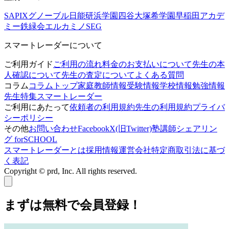
SAPIX
グノーブル
日能研
浜学園
四谷大塚
希学園
早稲田アカデ
ミー
鉄緑会
エルカミノ
SEG
スマートレーダーについて
ご利用ガイド
ご利用の流れ
料金のお支払いについて
先生の本
人確認について
先生の査定について
よくある質問
コラム
コラムトップ
家庭教師情報
受験情報
学校情報
勉強情報
先生特集
スマートレーダー
ご利用にあたって
依頼者の利用規約
先生の利用規約
プライバ
シーポリシー
その他
お問い合わせ
Facebook
X(旧Twitter)
塾講師シェアリン
グ forSCHOOL
スマートレーダーとは
採用情報
運営会社
特定商取引法に基づ
く表記
Copyright © prd, Inc. All rights reserved.
まずは無料で会員登録！