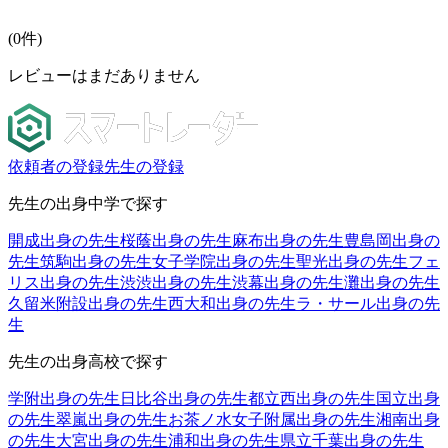
(
0
件)
レビューはまだありません
依頼者の登録
先生の登録
先生の出身中学で探す
開成出身の先生
桜蔭出身の先生
麻布出身の先生
豊島岡出身の
先生
筑駒出身の先生
女子学院出身の先生
聖光出身の先生
フェ
リス出身の先生
渋渋出身の先生
渋幕出身の先生
灘出身の先生
久留米附設出身の先生
西大和出身の先生
ラ・サール出身の先
生
先生の出身高校で探す
学附出身の先生
日比谷出身の先生
都立西出身の先生
国立出身
の先生
翠嵐出身の先生
お茶ノ水女子附属出身の先生
湘南出身
の先生
大宮出身の先生
浦和出身の先生
県立千葉出身の先生