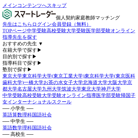
メインコンテンツへスキップ
個人契約家庭教師マッチング
先生はこちら
ログイン
会員登録（無料）
TOPページ
中学受験
高校受験
大学受験
医学部受験
オンライン
指導
先生を探す
おすすめの先生
▼
在籍大学で探す
▶
目的別で探す
▶
指導科目で探す
▶
塾別で探す
▶
東京大学
東京科学大学(東京工業大学)
東京科学大学(東京医科
歯科大学)
一橋大学
お茶の水女子大学
北海道大学
大阪大学
京
都大学
名古屋大学
九州大学
筑波大学
東北大学
神戸大学
中学受験
高校受験
大学受験
オンライン指導
医学部受験
帰国子
女
インターナショナルスクール
── 小学生 ──
英語
算数
理科
国語
社会
── 中学生 ──
英語
数学
理科
国語
社会
── 高校生 ──