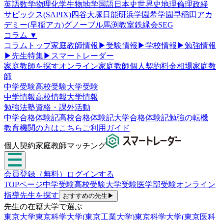
英語
数学
物理
化学
生物
地学
国語
日本史
世界史
地理
倫理政経
サピックス(SAPIX)
四谷大塚
日能研
浜学園
希学園
早稲田アカ
デミー(早稲アカ)
グノーブル
馬渕教室
鉄緑会
SEG
コラム
▼
コラムトップ
家庭教師情報
▶
受験情報
▶
学校情報
▶
勉強情報
▶
先生特集
▶
スマートレーダー
家庭教師を探す
オンライン家庭教師
個人契約
料金相場
家庭教
師
中学受験
高校受験
大学受験
中学情報
高校情報
大学情報
勉強法
塾
資格・課外活動
中学合格体験記
高校合格体験記
大学合格体験記
勉強の転機
教育機関の方はこちら
ご利用ガイド
個人契約家庭教師マッチング
会員登録（無料）
ログインする
TOPページ
中学受験
高校受験
大学受験
医学部受験
オンライン
指導
先生を探す
おすすめの先生
▶
先生の在籍大学で選ぶ
東京大学
東京科学大学(東京工業大学)
東京科学大学(東京医科