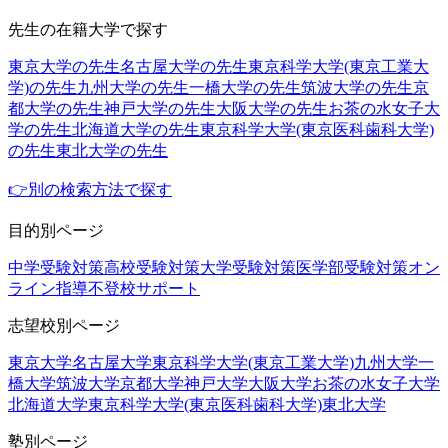
先生の在籍大学で探す
東京大学の先生
名古屋大学の先生
東京科学大学(東京工業大
学)の先生
九州大学の先生
一橋大学の先生
筑波大学の先生
京
都大学の先生
神戸大学の先生
大阪大学の先生
お茶の水女子大
学の先生
北海道大学の先生
東京科学大学(東京医科歯科大学)
の先生
東北大学の先生
👉別の検索方法で探す
目的別ページ
中学受験対策
高校受験対策
大学受験対策
医学部受験対策
オン
ライン指導
不登校サポート
志望校別ページ
東京大学
名古屋大学
東京科学大学(東京工業大学)
九州大学
一
橋大学
筑波大学
京都大学
神戸大学
大阪大学
お茶の水女子大学
北海道大学
東京科学大学(東京医科歯科大学)
東北大学
塾別ページ