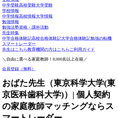
中学受験
高校受験
大学受験
学校情報
中学情報
高校情報
大学情報
勉強情報
勉強法
塾
資格・課外活動
先生特集
中学合格体験記
高校合格体験記
大学合格体験記
勉強の転機
スマートレーダー
先生はこちら
教育機関の方はこちら
ご利用ガイド
＼自由に選べる家庭教師！
8,000
名以上在籍／
会員登録（無料）
おばた
先生（
東京科学大学(東
京医科歯科大学)
）| 個人契約
の家庭教師マッチングならス
マートレーダー