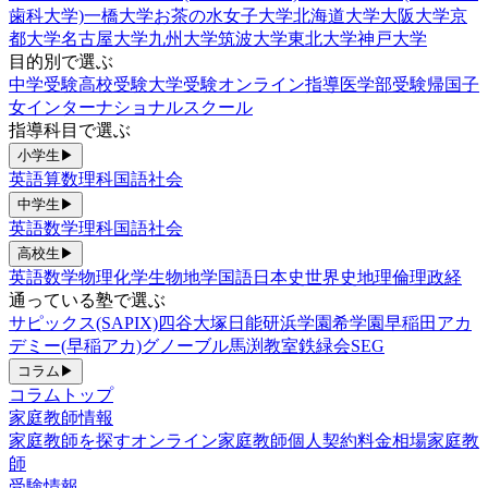
歯科大学)
一橋大学
お茶の水女子大学
北海道大学
大阪大学
京
都大学
名古屋大学
九州大学
筑波大学
東北大学
神戸大学
目的別で選ぶ
中学受験
高校受験
大学受験
オンライン指導
医学部受験
帰国子
女
インターナショナルスクール
指導科目で選ぶ
小学生
▶
英語
算数
理科
国語
社会
中学生
▶
英語
数学
理科
国語
社会
高校生
▶
英語
数学
物理
化学
生物
地学
国語
日本史
世界史
地理
倫理政経
通っている塾で選ぶ
サピックス(SAPIX)
四谷大塚
日能研
浜学園
希学園
早稲田アカ
デミー(早稲アカ)
グノーブル
馬渕教室
鉄緑会
SEG
コラム
▶
コラムトップ
家庭教師情報
家庭教師を探す
オンライン家庭教師
個人契約
料金相場
家庭教
師
受験情報