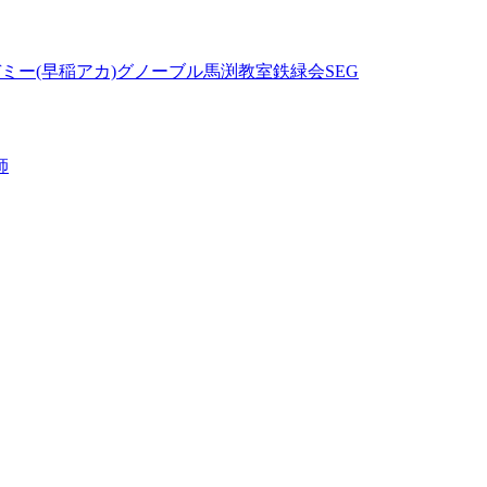
ミー(早稲アカ)
グノーブル
馬渕教室
鉄緑会
SEG
師