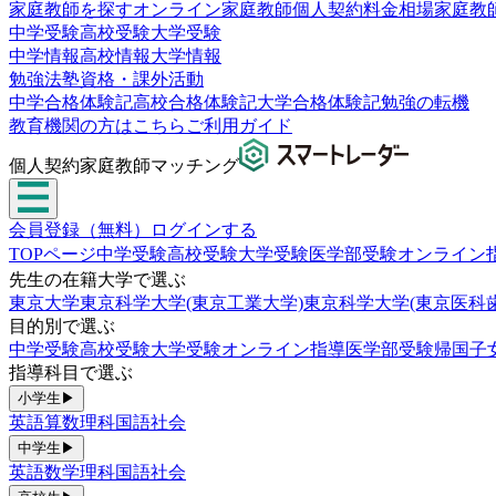
家庭教師を探す
オンライン家庭教師
個人契約
料金相場
家庭教
中学受験
高校受験
大学受験
中学情報
高校情報
大学情報
勉強法
塾
資格・課外活動
中学合格体験記
高校合格体験記
大学合格体験記
勉強の転機
教育機関の方はこちら
ご利用ガイド
個人契約家庭教師マッチング
会員登録（無料）
ログインする
TOPページ
中学受験
高校受験
大学受験
医学部受験
オンライン
先生の在籍大学で選ぶ
東京大学
東京科学大学(東京工業大学)
東京科学大学(東京医科
目的別で選ぶ
中学受験
高校受験
大学受験
オンライン指導
医学部受験
帰国子
指導科目で選ぶ
小学生
▶
英語
算数
理科
国語
社会
中学生
▶
英語
数学
理科
国語
社会