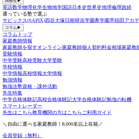
高校生
▶
英語
数学
物理
化学
生物
地学
国語
日本史
世界史
地理
倫理政経
通っている塾で選ぶ
サピックス(SAPIX)
四谷大塚
日能研
浜学園
希学園
早稲田アカデ
コラム
▶
コラムトップ
家庭教師情報
家庭教師を探す
オンライン家庭教師
個人契約
料金相場
家庭教
受験情報
中学受験
高校受験
大学受験
学校情報
中学情報
高校情報
大学情報
勉強情報
勉強法
塾
資格・課外活動
先生特集
中学合格体験記
高校合格体験記
大学合格体験記
勉強の転機
スマートレーダー
先生はこちら
教育機関の方はこちら
ご利用ガイド
＼自由に選べる家庭教師！
8,000
名以上在籍／
会員登録（無料）