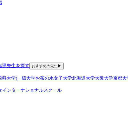
師
指導
先生を探す
おすすめの先生
▶
歯科大学)
一橋大学
お茶の水女子大学
北海道大学
大阪大学
京都大
女
インターナショナルスクール