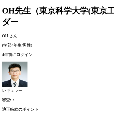
OH
先生（
東京科学大学(東京工
ダー
OH
さん
(
学部4年生/
男性
)
4年前にログイン
レギュラー
審査中
適正時給のポイント