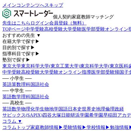
メインコンテンツへスキップ
個人契約家庭教師マッチング
先生はこちら
ログイン
会員登録（無料）
TOPページ
中学受験
高校受験
大学受験
医学部受験
オンライン
おすすめの先生
▼
在籍大学で探す
▶
目的別で探す
▶
指導科目で探す
▶
塾別で探す
▶
東京大学
東京科学大学(東京工業大学)
東京科学大学(東京医科
中学受験
高校受験
大学受験
オンライン指導
医学部受験
帰国子
── 小学生 ──
英語
算数
理科
国語
社会
── 中学生 ──
英語
数学
理科
国語
社会
── 高校生 ──
英語
数学
物理
化学
生物
地学
国語
日本史
世界史
地理
倫理政経
サピックス(SAPIX)
四谷大塚
日能研
浜学園
希学園
早稲田アカデ
コラム
▼
コラムトップ
家庭教師情報
▶
受験情報
▶
学校情報
▶
勉強情報