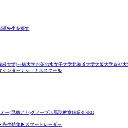
指導
先生を探す
歯科大学)
一橋大学
お茶の水女子大学
北海道大学
大阪大学
京都大
女
インターナショナルスクール
ミー(早稲アカ)
グノーブル
馬渕教室
鉄緑会
SEG
▶
先生特集
▶
スマートレーダー