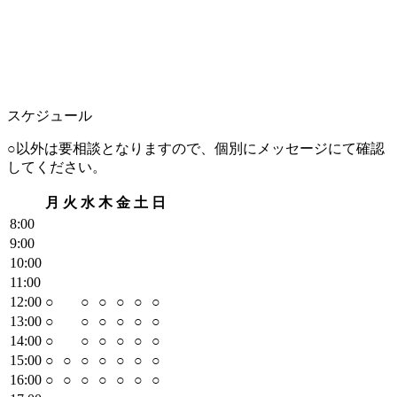
スケジュール
○以外は要相談となりますので、個別にメッセージにて確認
してください。
月
火
水
木
金
土
日
8
:00
9
:00
10
:00
11
:00
12
:00
○
○
○
○
○
○
13
:00
○
○
○
○
○
○
14
:00
○
○
○
○
○
○
15
:00
○
○
○
○
○
○
○
16
:00
○
○
○
○
○
○
○