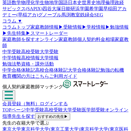
英語
数学
物理
化学
生物
地学
国語
日本史
世界史
地理
倫理政経
サピックス(SAPIX)
四谷大塚
日能研
浜学園
希学園
早稲田アカ
デミー(早稲アカ)
グノーブル
馬渕教室
鉄緑会
SEG
コラム
▼
コラムトップ
家庭教師情報
▶
受験情報
▶
学校情報
▶
勉強情報
▶
先生特集
▶
スマートレーダー
家庭教師を探す
オンライン家庭教師
個人契約
料金相場
家庭教
師
中学受験
高校受験
大学受験
中学情報
高校情報
大学情報
勉強法
塾
資格・課外活動
中学合格体験記
高校合格体験記
大学合格体験記
勉強の転機
教育機関の方はこちら
ご利用ガイド
個人契約家庭教師マッチング
会員登録（無料）
ログインする
TOPページ
中学受験
高校受験
大学受験
医学部受験
オンライン
指導
先生を探す
おすすめの先生
▶
先生の在籍大学で選ぶ
東京大学
東京科学大学(東京工業大学)
東京科学大学(東京医科