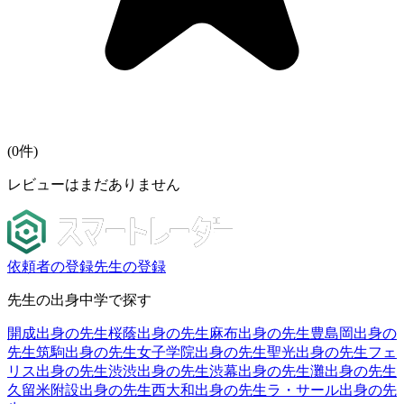
(
0
件)
レビューはまだありません
依頼者の登録
先生の登録
先生の出身中学で探す
開成出身の先生
桜蔭出身の先生
麻布出身の先生
豊島岡出身の
先生
筑駒出身の先生
女子学院出身の先生
聖光出身の先生
フェ
リス出身の先生
渋渋出身の先生
渋幕出身の先生
灘出身の先生
久留米附設出身の先生
西大和出身の先生
ラ・サール出身の先