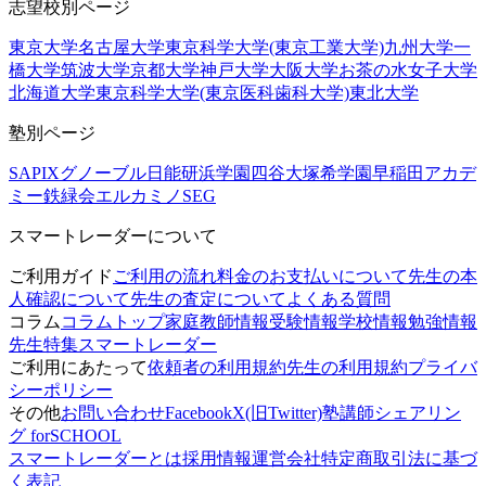
志望校別ページ
東京大学
名古屋大学
東京科学大学(東京工業大学)
九州大学
一
橋大学
筑波大学
京都大学
神戸大学
大阪大学
お茶の水女子大学
北海道大学
東京科学大学(東京医科歯科大学)
東北大学
塾別ページ
SAPIX
グノーブル
日能研
浜学園
四谷大塚
希学園
早稲田アカデ
ミー
鉄緑会
エルカミノ
SEG
スマートレーダーについて
ご利用ガイド
ご利用の流れ
料金のお支払いについて
先生の本
人確認について
先生の査定について
よくある質問
コラム
コラムトップ
家庭教師情報
受験情報
学校情報
勉強情報
先生特集
スマートレーダー
ご利用にあたって
依頼者の利用規約
先生の利用規約
プライバ
シーポリシー
その他
お問い合わせ
Facebook
X(旧Twitter)
塾講師シェアリン
グ forSCHOOL
スマートレーダーとは
採用情報
運営会社
特定商取引法に基づ
く表記