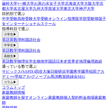
歯科大学)
一橋大学
お茶の水女子大学
北海道大学
大阪大学
京
都大学
名古屋大学
九州大学
筑波大学
東北大学
神戸大学
目的別で選ぶ
中学受験
高校受験
大学受験
オンライン指導
医学部受験
帰国子
女
インターナショナルスクール
指導科目で選ぶ
小学生
▶
英語
算数
理科
国語
社会
中学生
▶
英語
数学
理科
国語
社会
高校生
▶
英語
数学
物理
化学
生物
地学
国語
日本史
世界史
地理
倫理政経
通っている塾で選ぶ
サピックス(SAPIX)
四谷大塚
日能研
浜学園
希学園
早稲田アカ
デミー(早稲アカ)
グノーブル
馬渕教室
鉄緑会
SEG
コラム
▶
コラムトップ
家庭教師情報
家庭教師を探す
オンライン家庭教師
個人契約
料金相場
家庭教
師
受験情報