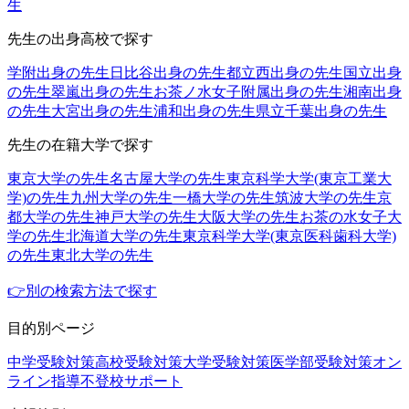
生
先生の出身高校で探す
学附出身の先生
日比谷出身の先生
都立西出身の先生
国立出身
の先生
翠嵐出身の先生
お茶ノ水女子附属出身の先生
湘南出身
の先生
大宮出身の先生
浦和出身の先生
県立千葉出身の先生
先生の在籍大学で探す
東京大学の先生
名古屋大学の先生
東京科学大学(東京工業大
学)の先生
九州大学の先生
一橋大学の先生
筑波大学の先生
京
都大学の先生
神戸大学の先生
大阪大学の先生
お茶の水女子大
学の先生
北海道大学の先生
東京科学大学(東京医科歯科大学)
の先生
東北大学の先生
👉別の検索方法で探す
目的別ページ
中学受験対策
高校受験対策
大学受験対策
医学部受験対策
オン
ライン指導
不登校サポート