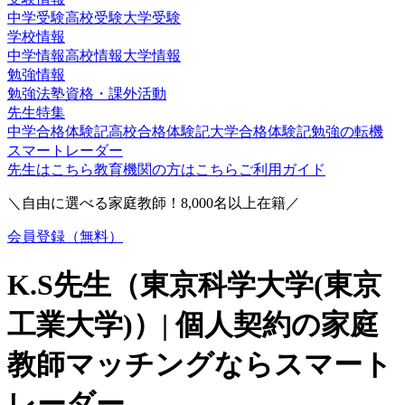
中学受験
高校受験
大学受験
学校情報
中学情報
高校情報
大学情報
勉強情報
勉強法
塾
資格・課外活動
先生特集
中学合格体験記
高校合格体験記
大学合格体験記
勉強の転機
スマートレーダー
先生はこちら
教育機関の方はこちら
ご利用ガイド
＼自由に選べる家庭教師！
8,000
名以上在籍／
会員登録（無料）
K.S
先生（
東京科学大学(東京
工業大学)
）| 個人契約の家庭
教師マッチングならスマート
レーダー