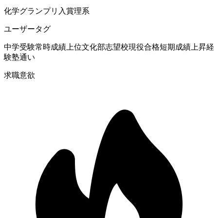
化学グランプリ入賞
理系
ユーザータグ
中学受験
常時成績上位
文化部
志望校現役合格
短期成績上昇経
験
塾通い
求職意欲