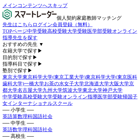
メインコンテンツへスキップ
個人契約家庭教師マッチング
先生はこちら
ログイン
会員登録（無料）
TOPページ
中学受験
高校受験
大学受験
医学部受験
オンライン
指導
先生を探す
おすすめの先生
▼
在籍大学で探す
▶
目的別で探す
▶
指導科目で探す
▶
塾別で探す
▶
東京大学
東京科学大学(東京工業大学)
東京科学大学(東京医科
歯科大学)
一橋大学
お茶の水女子大学
北海道大学
大阪大学
京
都大学
名古屋大学
九州大学
筑波大学
東北大学
神戸大学
中学受験
高校受験
大学受験
オンライン指導
医学部受験
帰国子
女
インターナショナルスクール
── 小学生 ──
英語
算数
理科
国語
社会
── 中学生 ──
英語
数学
理科
国語
社会
── 高校生 ──