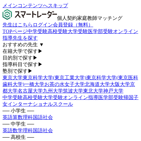
メインコンテンツへスキップ
個人契約家庭教師マッチング
先生はこちら
ログイン
会員登録（無料）
TOPページ
中学受験
高校受験
大学受験
医学部受験
オンライン
指導
先生を探す
おすすめの先生
▼
在籍大学で探す
▶
目的別で探す
▶
指導科目で探す
▶
塾別で探す
▶
東京大学
東京科学大学(東京工業大学)
東京科学大学(東京医科
歯科大学)
一橋大学
お茶の水女子大学
北海道大学
大阪大学
京
都大学
名古屋大学
九州大学
筑波大学
東北大学
神戸大学
中学受験
高校受験
大学受験
オンライン指導
医学部受験
帰国子
女
インターナショナルスクール
── 小学生 ──
英語
算数
理科
国語
社会
── 中学生 ──
英語
数学
理科
国語
社会
── 高校生 ──