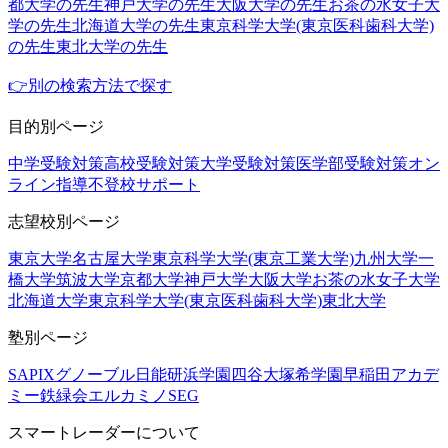
都大学の先生
神戸大学の先生
大阪大学の先生
お茶の水女子大
学の先生
北海道大学の先生
東京科学大学(東京医科歯科大学)
の先生
東北大学の先生
👉別の検索方法で探す
目的別ページ
中学受験対策
高校受験対策
大学受験対策
医学部受験対策
オン
ライン指導
不登校サポート
志望校別ページ
東京大学
名古屋大学
東京科学大学(東京工業大学)
九州大学
一
橋大学
筑波大学
京都大学
神戸大学
大阪大学
お茶の水女子大学
北海道大学
東京科学大学(東京医科歯科大学)
東北大学
塾別ページ
SAPIX
グノーブル
日能研
浜学園
四谷大塚
希学園
早稲田アカデ
ミー
鉄緑会
エルカミノ
SEG
スマートレーダーについて