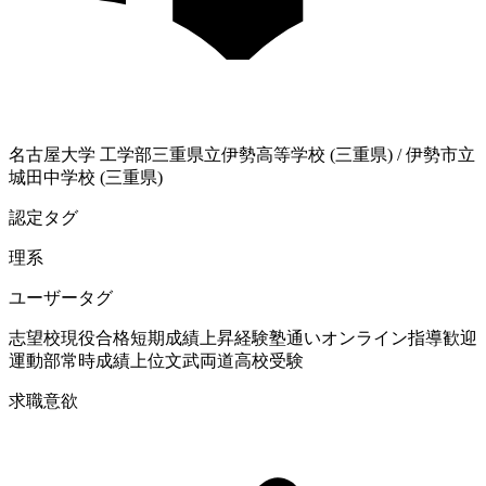
名古屋大学
工学部
三重県立伊勢高等学校 (三重県)
/
伊勢市立
城田中学校 (三重県)
認定タグ
理系
ユーザータグ
志望校現役合格
短期成績上昇経験
塾通い
オンライン指導歓迎
運動部
常時成績上位
文武両道
高校受験
求職意欲