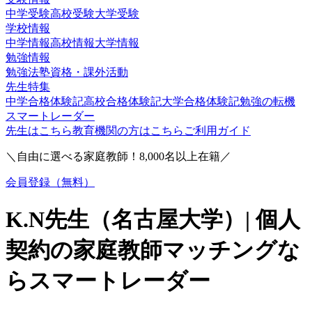
中学受験
高校受験
大学受験
学校情報
中学情報
高校情報
大学情報
勉強情報
勉強法
塾
資格・課外活動
先生特集
中学合格体験記
高校合格体験記
大学合格体験記
勉強の転機
スマートレーダー
先生はこちら
教育機関の方はこちら
ご利用ガイド
＼自由に選べる家庭教師！
8,000
名以上在籍／
会員登録（無料）
K.N
先生（
名古屋大学
）| 個人
契約の家庭教師マッチングな
らスマートレーダー