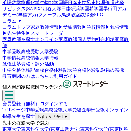
英語
数学
物理
化学
生物
地学
国語
日本史
世界史
地理
倫理政経
サピックス(SAPIX)
四谷大塚
日能研
浜学園
希学園
早稲田アカ
デミー(早稲アカ)
グノーブル
馬渕教室
鉄緑会
SEG
コラム
▼
コラムトップ
家庭教師情報
▶
受験情報
▶
学校情報
▶
勉強情報
▶
先生特集
▶
スマートレーダー
家庭教師を探す
オンライン家庭教師
個人契約
料金相場
家庭教
師
中学受験
高校受験
大学受験
中学情報
高校情報
大学情報
勉強法
塾
資格・課外活動
中学合格体験記
高校合格体験記
大学合格体験記
勉強の転機
教育機関の方はこちら
ご利用ガイド
個人契約家庭教師マッチング
会員登録（無料）
ログインする
TOPページ
中学受験
高校受験
大学受験
医学部受験
オンライン
指導
先生を探す
おすすめの先生
▶
先生の在籍大学で選ぶ
東京大学
東京科学大学(東京工業大学)
東京科学大学(東京医科