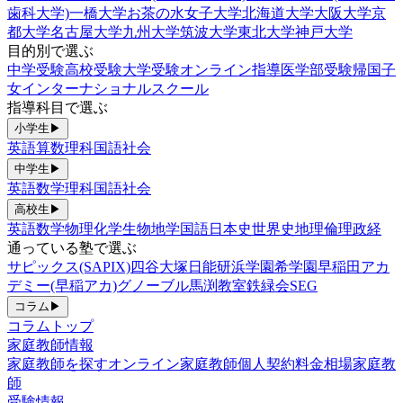
歯科大学)
一橋大学
お茶の水女子大学
北海道大学
大阪大学
京
都大学
名古屋大学
九州大学
筑波大学
東北大学
神戸大学
目的別で選ぶ
中学受験
高校受験
大学受験
オンライン指導
医学部受験
帰国子
女
インターナショナルスクール
指導科目で選ぶ
小学生
▶
英語
算数
理科
国語
社会
中学生
▶
英語
数学
理科
国語
社会
高校生
▶
英語
数学
物理
化学
生物
地学
国語
日本史
世界史
地理
倫理政経
通っている塾で選ぶ
サピックス(SAPIX)
四谷大塚
日能研
浜学園
希学園
早稲田アカ
デミー(早稲アカ)
グノーブル
馬渕教室
鉄緑会
SEG
コラム
▶
コラムトップ
家庭教師情報
家庭教師を探す
オンライン家庭教師
個人契約
料金相場
家庭教
師
受験情報