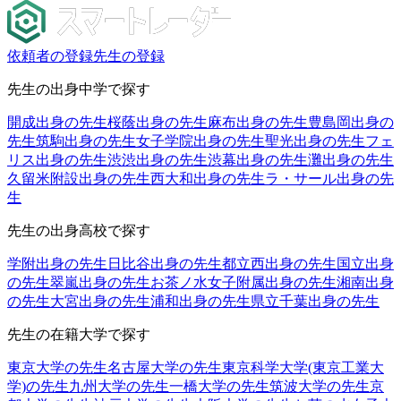
依頼者の登録
先生の登録
先生の出身中学で探す
開成出身の先生
桜蔭出身の先生
麻布出身の先生
豊島岡出身の
先生
筑駒出身の先生
女子学院出身の先生
聖光出身の先生
フェ
リス出身の先生
渋渋出身の先生
渋幕出身の先生
灘出身の先生
久留米附設出身の先生
西大和出身の先生
ラ・サール出身の先
生
先生の出身高校で探す
学附出身の先生
日比谷出身の先生
都立西出身の先生
国立出身
の先生
翠嵐出身の先生
お茶ノ水女子附属出身の先生
湘南出身
の先生
大宮出身の先生
浦和出身の先生
県立千葉出身の先生
先生の在籍大学で探す
東京大学の先生
名古屋大学の先生
東京科学大学(東京工業大
学)の先生
九州大学の先生
一橋大学の先生
筑波大学の先生
京