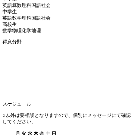
英語
算数
理科
国語
社会
中学生
英語
数学
理科
国語
社会
高校生
数学
物理
化学
地理
得意分野
スケジュール
○以外は要相談となりますので、個別にメッセージにて確認
してください。
月
火
水
木
金
土
日