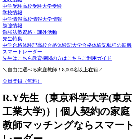
中学受験
高校受験
大学受験
学校情報
中学情報
高校情報
大学情報
勉強情報
勉強法
塾
資格・課外活動
先生特集
中学合格体験記
高校合格体験記
大学合格体験記
勉強の転機
スマートレーダー
先生はこちら
教育機関の方はこちら
ご利用ガイド
＼自由に選べる家庭教師！
8,000
名以上在籍／
会員登録（無料）
R.Y
先生（
東京科学大学(東京
工業大学)
）| 個人契約の家庭
教師マッチングならスマート
レーダー