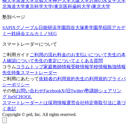
橋大学
筑波大学
京都大学
神戸大学
大阪大学
お茶の水女子大学
北海道大学
東京科学大学(東京医科歯科大学)
東北大学
塾別ページ
SAPIX
グノーブル
日能研
浜学園
四谷大塚
希学園
早稲田アカデ
ミー
鉄緑会
エルカミノ
SEG
スマートレーダーについて
ご利用ガイド
ご利用の流れ
料金のお支払いについて
先生の本
人確認について
先生の査定について
よくある質問
コラム
コラムトップ
家庭教師情報
受験情報
学校情報
勉強情報
先生特集
スマートレーダー
ご利用にあたって
依頼者の利用規約
先生の利用規約
プライバ
シーポリシー
その他
お問い合わせ
Facebook
X(旧Twitter)
塾講師シェアリン
グ forSCHOOL
スマートレーダーとは
採用情報
運営会社
特定商取引法に基づ
く表記
Copyright © prd, Inc. All rights reserved.