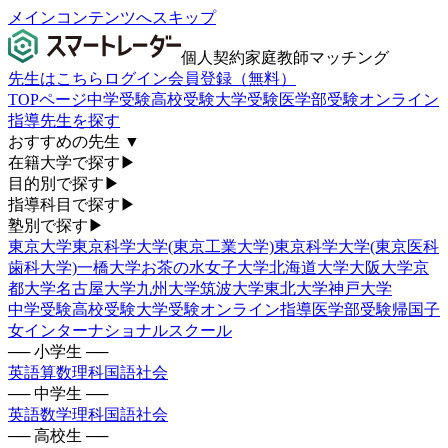
メインコンテンツへスキップ
個人契約家庭教師マッチング
先生はこちら
ログイン
会員登録（無料）
TOPページ
中学受験
高校受験
大学受験
医学部受験
オンライン
指導
先生を探す
おすすめの先生
▼
在籍大学で探す
▶
目的別で探す
▶
指導科目で探す
▶
塾別で探す
▶
東京大学
東京科学大学(東京工業大学)
東京科学大学(東京医科
歯科大学)
一橋大学
お茶の水女子大学
北海道大学
大阪大学
京
都大学
名古屋大学
九州大学
筑波大学
東北大学
神戸大学
中学受験
高校受験
大学受験
オンライン指導
医学部受験
帰国子
女
インターナショナルスクール
── 小学生 ──
英語
算数
理科
国語
社会
── 中学生 ──
英語
数学
理科
国語
社会
── 高校生 ──