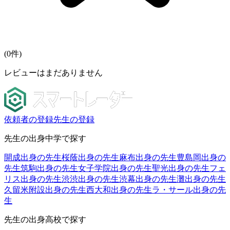
(
0
件)
レビューはまだありません
依頼者の登録
先生の登録
先生の出身中学で探す
開成出身の先生
桜蔭出身の先生
麻布出身の先生
豊島岡出身の
先生
筑駒出身の先生
女子学院出身の先生
聖光出身の先生
フェ
リス出身の先生
渋渋出身の先生
渋幕出身の先生
灘出身の先生
久留米附設出身の先生
西大和出身の先生
ラ・サール出身の先
生
先生の出身高校で探す