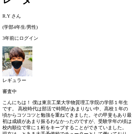
R.Y
さん
(
学部4年生/
男性
)
3年前にログイン
レギュラー
審査中
こんにちは！ 僕は東京工業大学物質理工学院の学部１年生
です。 高校時代は部活で時間があまりない中、高校１年の
頃からコツコツと勉強を重ねてきました。その甲斐もあり最
初は成績があまり振るわなかったのですが、受験学年の頃は
校内順位で常に１桁をキープすることができていました。
現在は、とある大手予備校でチューターとして働いており、