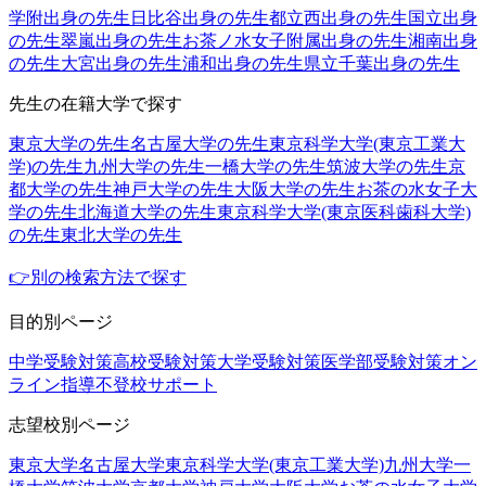
学附出身の先生
日比谷出身の先生
都立西出身の先生
国立出身
の先生
翠嵐出身の先生
お茶ノ水女子附属出身の先生
湘南出身
の先生
大宮出身の先生
浦和出身の先生
県立千葉出身の先生
先生の在籍大学で探す
東京大学の先生
名古屋大学の先生
東京科学大学(東京工業大
学)の先生
九州大学の先生
一橋大学の先生
筑波大学の先生
京
都大学の先生
神戸大学の先生
大阪大学の先生
お茶の水女子大
学の先生
北海道大学の先生
東京科学大学(東京医科歯科大学)
の先生
東北大学の先生
👉別の検索方法で探す
目的別ページ
中学受験対策
高校受験対策
大学受験対策
医学部受験対策
オン
ライン指導
不登校サポート
志望校別ページ
東京大学
名古屋大学
東京科学大学(東京工業大学)
九州大学
一