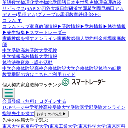
英語
数学
物理
化学
生物
地学
国語
日本史
世界史
地理
倫理政経
サピックス(SAPIX)
四谷大塚
日能研
浜学園
希学園
早稲田アカ
デミー(早稲アカ)
グノーブル
馬渕教室
鉄緑会
SEG
コラム
▼
コラムトップ
家庭教師情報
▶
受験情報
▶
学校情報
▶
勉強情報
▶
先生特集
▶
スマートレーダー
家庭教師を探す
オンライン家庭教師
個人契約
料金相場
家庭教
師
中学受験
高校受験
大学受験
中学情報
高校情報
大学情報
勉強法
塾
資格・課外活動
中学合格体験記
高校合格体験記
大学合格体験記
勉強の転機
教育機関の方はこちら
ご利用ガイド
個人契約家庭教師マッチング
会員登録（無料）
ログインする
TOPページ
中学受験
高校受験
大学受験
医学部受験
オンライン
指導
先生を探す
おすすめの先生
▶
先生の在籍大学で選ぶ
東京大学
東京科学大学(東京工業大学)
東京科学大学(東京医科