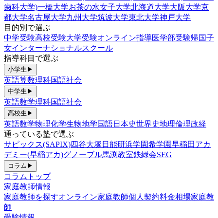
歯科大学)
一橋大学
お茶の水女子大学
北海道大学
大阪大学
京
都大学
名古屋大学
九州大学
筑波大学
東北大学
神戸大学
目的別で選ぶ
中学受験
高校受験
大学受験
オンライン指導
医学部受験
帰国子
女
インターナショナルスクール
指導科目で選ぶ
小学生
▶
英語
算数
理科
国語
社会
中学生
▶
英語
数学
理科
国語
社会
高校生
▶
英語
数学
物理
化学
生物
地学
国語
日本史
世界史
地理
倫理政経
通っている塾で選ぶ
サピックス(SAPIX)
四谷大塚
日能研
浜学園
希学園
早稲田アカ
デミー(早稲アカ)
グノーブル
馬渕教室
鉄緑会
SEG
コラム
▶
コラムトップ
家庭教師情報
家庭教師を探す
オンライン家庭教師
個人契約
料金相場
家庭教
師
受験情報