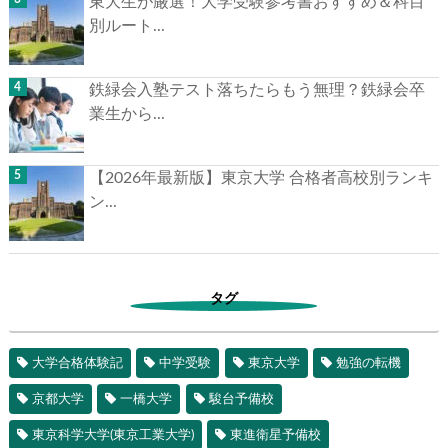
東大生が厳選！大学受験参考書おすすめ＆科目
別ルート...
鉄緑会入塾テスト落ちたらもう無理？鉄緑会卒
業生から...
【2026年最新版】東京大学 合格者高校別ランキ
ン...
タグ
大学合格体験記
中学受験
東京大学
勉強の転機
京都大学
一橋大学
駿台予備校
東京科学大学(東京工業大学)
東進衛星予備校