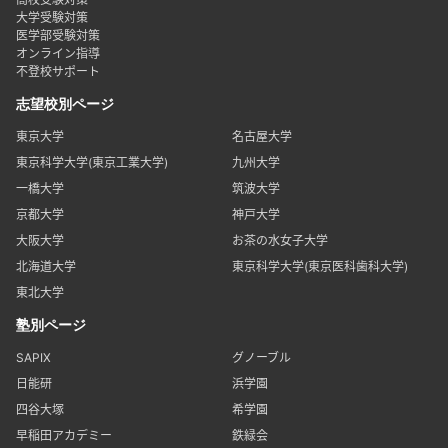
大学受験対策
医学部受験対策
オンライン指導
不登校サポート
志望校別ページ
東京大学
名古屋大学
東京科学大学(東京工業大学)
九州大学
一橋大学
筑波大学
京都大学
神戸大学
大阪大学
お茶の水女子大学
北海道大学
東京科学大学(東京医科歯科大学)
東北大学
塾別ページ
SAPIX
グノーブル
日能研
浜学園
四谷大塚
希学園
早稲田アカデミー
鉄緑会