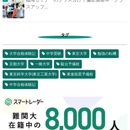
臨海セミナーのクラス分け｜偏差値基準・クラ
スアップ...
タグ
大学合格体験記
中学受験
東京大学
勉強の転機
京都大学
一橋大学
駿台予備校
東京科学大学(東京工業大学)
東進衛星予備校
中学合格体験記