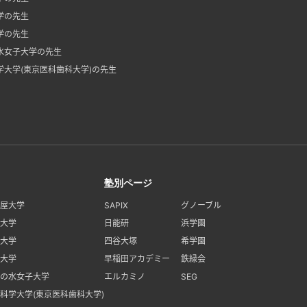
学の先生
学の先生
水女子大学の先生
学大学(東京医科歯科大学)の先生
塾別ページ
屋大学
SAPIX
グノーブル
大学
日能研
浜学園
大学
四谷大塚
希学園
大学
早稲田アカデミー
鉄緑会
の水女子大学
エルカミノ
SEG
科学大学(東京医科歯科大学)