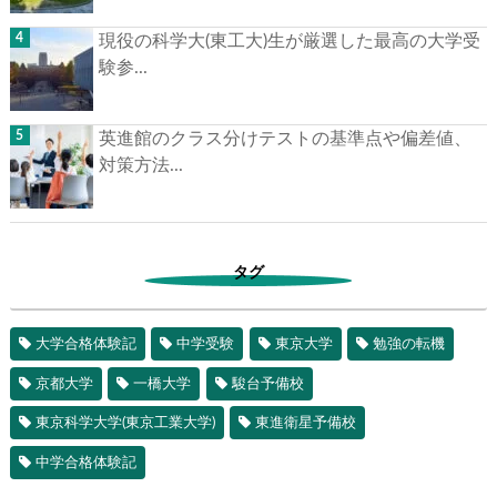
現役の科学大(東工大)生が厳選した最高の大学受
験参...
英進館のクラス分けテストの基準点や偏差値、
対策方法...
タグ
大学合格体験記
中学受験
東京大学
勉強の転機
京都大学
一橋大学
駿台予備校
東京科学大学(東京工業大学)
東進衛星予備校
中学合格体験記