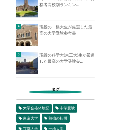
格者高校別ランキン...
現役の一橋大生が厳選した最
高の大学受験参考書
現役の科学大(東工大)生が厳選
した最高の大学受験参...
タグ
大学合格体験記
中学受験
東京大学
勉強の転機
京都大学
一橋大学