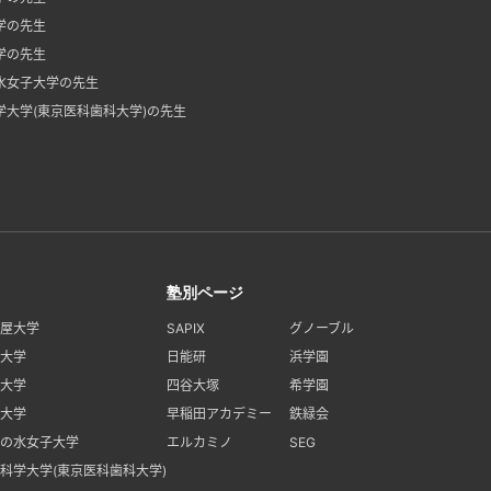
学の先生
学の先生
水女子大学の先生
学大学(東京医科歯科大学)の先生
塾別ページ
屋大学
SAPIX
グノーブル
大学
日能研
浜学園
大学
四谷大塚
希学園
大学
早稲田アカデミー
鉄緑会
の水女子大学
エルカミノ
SEG
科学大学(東京医科歯科大学)