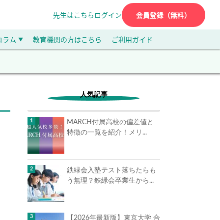
先生はこちら
ログイン
会員登録（無料）
コラム
教育機関の方はこちら
ご利用ガイド
▼
人気記事
MARCH付属高校の偏差値と
特徴の一覧を紹介！メリ...
鉄緑会入塾テスト落ちたらも
う無理？鉄緑会卒業生から...
【2026年最新版】東京大学 合