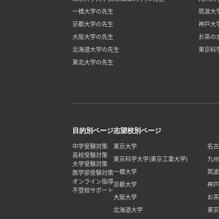
一橋大学の先生
筑波大
京都大学の先生
神戸大
大阪大学の先生
お茶の
北海道大学の先生
東京科
東北大学の先生
目的別ページ
志望校別ページ
中学受験対策
東京大学
名古
高校受験対策
東京科学大学(東京工業大学)
九州
大学受験対策
一橋大学
筑波
医学部受験対策
オンライン指導
京都大学
神戸
不登校サポート
大阪大学
お茶
北海道大学
東京