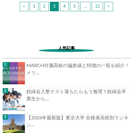
<
1
2
3
4
5
…
12
>
人気記事
MARCH付属高校の偏差値と特徴の一覧を紹介！
メリ...
鉄緑会入塾テスト落ちたらもう無理？鉄緑会卒
業生から...
【2026年最新版】東京大学 合格者高校別ランキ
ン...