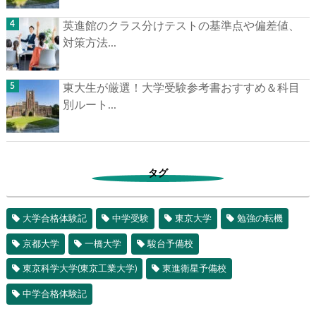
英進館のクラス分けテストの基準点や偏差値、
対策方法...
東大生が厳選！大学受験参考書おすすめ＆科目
別ルート...
タグ
大学合格体験記
中学受験
東京大学
勉強の転機
京都大学
一橋大学
駿台予備校
東京科学大学(東京工業大学)
東進衛星予備校
中学合格体験記