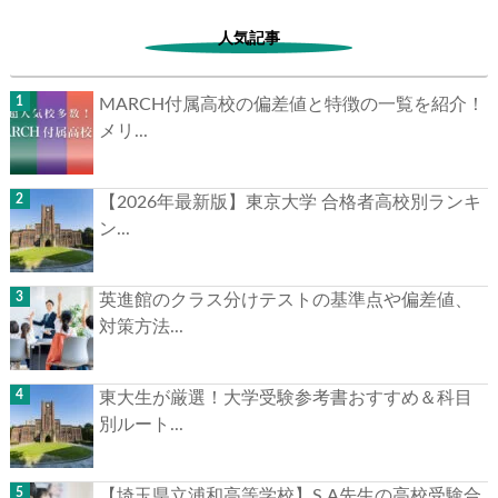
人気記事
MARCH付属高校の偏差値と特徴の一覧を紹介！
メリ...
【2026年最新版】東京大学 合格者高校別ランキ
ン...
英進館のクラス分けテストの基準点や偏差値、
対策方法...
東大生が厳選！大学受験参考書おすすめ＆科目
別ルート...
【埼玉県立浦和高等学校】S.A先生の高校受験合