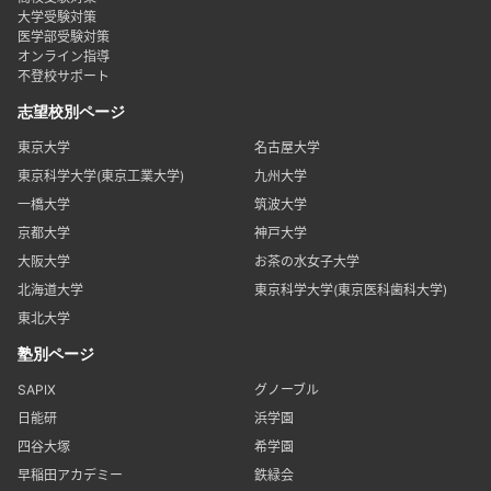
大学受験対策
医学部受験対策
オンライン指導
不登校サポート
志望校別ページ
東京大学
名古屋大学
東京科学大学(東京工業大学)
九州大学
一橋大学
筑波大学
京都大学
神戸大学
大阪大学
お茶の水女子大学
北海道大学
東京科学大学(東京医科歯科大学)
東北大学
塾別ページ
SAPIX
グノーブル
日能研
浜学園
四谷大塚
希学園
早稲田アカデミー
鉄緑会