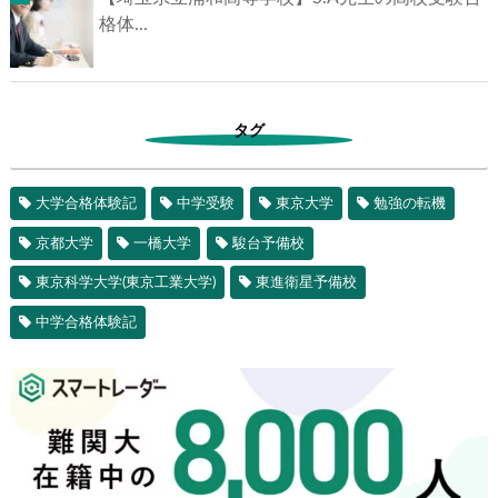
格体...
タグ
大学合格体験記
中学受験
東京大学
勉強の転機
京都大学
一橋大学
駿台予備校
東京科学大学(東京工業大学)
東進衛星予備校
中学合格体験記