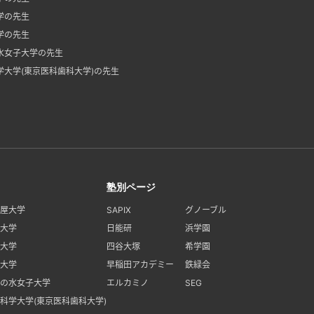
学の先生
学の先生
水女子大学の先生
学大学(東京医科歯科大学)の先生
塾別ページ
屋大学
SAPIX
グノーブル
大学
日能研
浜学園
大学
四谷大塚
希学園
大学
早稲田アカデミー
鉄緑会
の水女子大学
エルカミノ
SEG
科学大学(東京医科歯科大学)