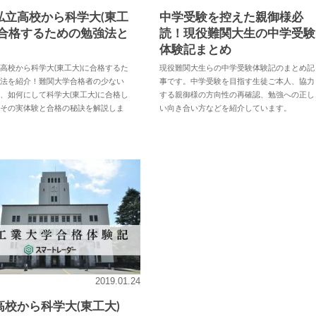
私立高校から科学大(東工
中学受験を控えた親御様必
に合格するための勉強法と
読！現役難関大生の中学受験
体験記まとめ
高校から科学大(東工大)に合格するた
現役難関大生らの中学受験体験記のまとめ記
強法を紹介！難関大学合格者の少ない
事です。中学受験を目指す生徒ご本人、協力
、如何にして科学大(東工大)に合格し
する親御様の方向性の再確認、勉強への正し
？その実体験と合格の秘訣を解説しま
い向き合い方などを紹介しています。
2019.01.24
高校から科学大(東工大)