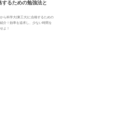
格するための勉強法と
から科学大(東工大)に合格するための
を紹介！効率を追求し、少ない時間を
用せよ！