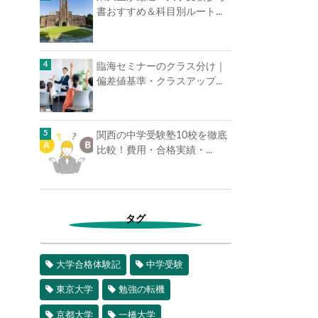
書おすすめ＆科目別ルート...
臨海セミナーのクラス分け｜
偏差値基準・クラスアップ...
関西の中学受験塾10校を徹底
比較！費用・合格実績・...
タグ
大学合格体験記
中学受験
東京大学
勉強の転機
京都大学
一橋大学