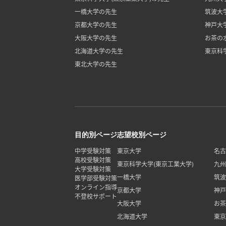
一橋大学の先生
筑波大
京都大学の先生
神戸大
大阪大学の先生
お茶の
北海道大学の先生
東京科
東北大学の先生
目的別ページ
志望校別ページ
中学受験対策
東京大学
名古
高校受験対策
東京科学大学(東京工業大学)
九州
大学受験対策
一橋大学
筑波
医学部受験対策
オンライン指導
京都大学
神戸
不登校サポート
大阪大学
お茶
北海道大学
東京