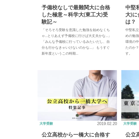
予備校なしで最難関大に合格
中堅
した極意～科学大(東工大)受
大)
験記～
は？
「そろそろ受験を意識した勉強を始めなくち
中堅私立
ゃ…とりあえず予備校に行けば大丈夫かな…」
めの勉
「みんな予備校に行っているみたいだし、自
環境の中
分も行かなきゃいけないのかな…」 もうすぐ
たのか
新年度というこの時期…
す。
2019.02.20
大学受験
大学受験
公立高校から一橋大に合格す
公立