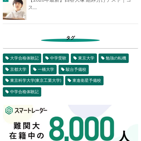
【2026年最新】四谷大塚 組み分けテスト｜コー
ス...
タグ
大学合格体験記
中学受験
東京大学
勉強の転機
京都大学
一橋大学
駿台予備校
東京科学大学(東京工業大学)
東進衛星予備校
中学合格体験記