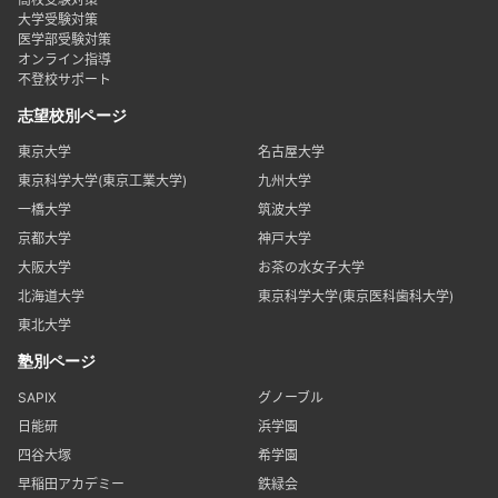
大学受験対策
医学部受験対策
オンライン指導
不登校サポート
志望校別ページ
東京大学
名古屋大学
東京科学大学(東京工業大学)
九州大学
一橋大学
筑波大学
京都大学
神戸大学
大阪大学
お茶の水女子大学
北海道大学
東京科学大学(東京医科歯科大学)
東北大学
塾別ページ
SAPIX
グノーブル
日能研
浜学園
四谷大塚
希学園
早稲田アカデミー
鉄緑会