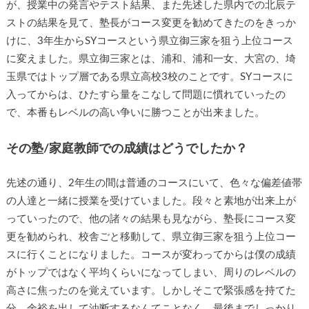
が、授業中の発言やテスト結果、また先述した県内での北辰テ
ストの結果を見て、塾長がコース変更を勧めてきたのをきっか
けに、3年生からSYコースという県立御三家を狙う上位コース
に変えました。県立御三家とは、浦和、浦和一女、大宮の、埼
玉県ではトップ層である県立高校3校のことです。SYコースに
入ってからは、ひたすら量をこなして問題に慣れていったの
で、本番もレベルの高い争いに勝つことが出来ました。
その塾/家庭教師での成績はどうでしたか？
先述の通り、2年生の間は普通のコースにいて、色々な偏差値帯
の人達と一緒に授業を受けていました。段々と素地が出来上が
っていったので、他の諸々の結果も見ながら、塾長にコース変
更を勧められ、校舎ごと移動して、県立御三家を狙う上位コー
スに行くことになりました。コースが変わってからは僕の成績
がトップではなく平均くらいになってしまい、周りのレベルの
高さに焦ったのを覚えています。しかしそこで緊張感を持てた
分、余裕を出して油断するなんてことなく、最後までしっかり