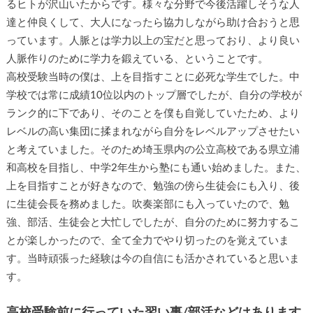
るヒトが沢山いたからです。様々な分野で今後活躍しそうな人
達と仲良くして、大人になったら協力しながら助け合おうと思
っています。人脈とは学力以上の宝だと思っており、より良い
人脈作りのために学力を鍛えている、ということです。
高校受験当時の僕は、上を目指すことに必死な学生でした。中
学校では常に成績10位以内のトップ層でしたが、自分の学校が
ランク的に下であり、そのことを僕も自覚していたため、より
レベルの高い集団に揉まれながら自分をレベルアップさせたい
と考えていました。そのため埼玉県内の公立高校である県立浦
和高校を目指し、中学2年生から塾にも通い始めました。また、
上を目指すことが好きなので、勉強の傍ら生徒会にも入り、後
に生徒会長を務めました。吹奏楽部にも入っていたので、勉
強、部活、生徒会と大忙しでしたが、自分のために努力するこ
とが楽しかったので、全て全力でやり切ったのを覚えていま
す。当時頑張った経験は今の自信にも活かされていると思いま
す。
高校受験前に行っていた習い事/部活などはあります