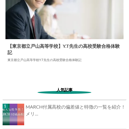
【東京都立戸山高等学校】Y.T先生の高校受験合格体験
記
2026.08.03
高校合格体験記
東京都立戸山高等学校Y.T先生の高校受験合格体験記
人気記事
MARCH付属高校の偏差値と特徴の一覧を紹介！
メリ...