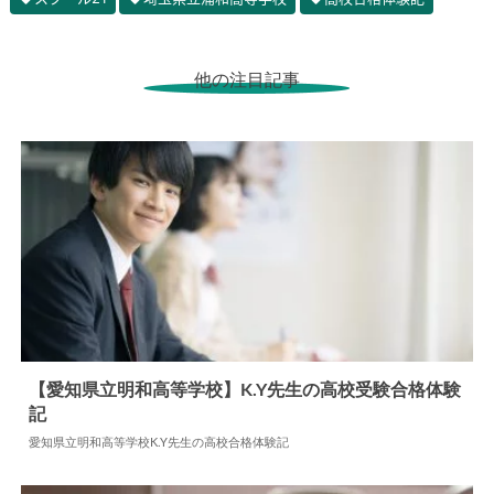
他の注目記事
【愛知県立明和高等学校】K.Y先生の高校受験合格体験
記
2024.07.22
高校合格体験記
愛知県立明和高等学校K.Y先生の高校合格体験記