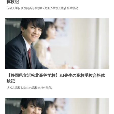
体験記
2026.08.07
高校合格体験記
近畿大学付属豊岡高等学校K.Y先生の高校受験合格体験記
【静岡県立浜松北高等学校】S.I先生の高校受験合格体
験記
2024.06.02
高校合格体験記
浜松北高校S.I先生の高校合格体験記