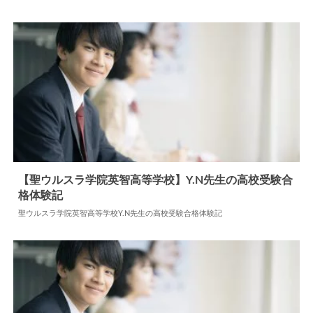
【聖ウルスラ学院英智高等学校】Y.N先生の高校受験合
格体験記
2026.05.27
高校合格体験記
聖ウルスラ学院英智高等学校Y.N先生の高校受験合格体験記