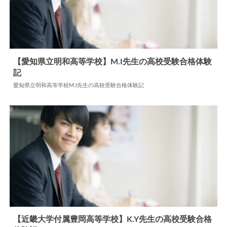
【愛知県立明和高等学校】M.I先生の高校受験合格体験
記
2026.06.05
高校合格体験記
愛知県立明和高等学校M.I先生の高校受験合格体験記
【近畿大学付属豊岡高等学校】K.Y先生の高校受験合格