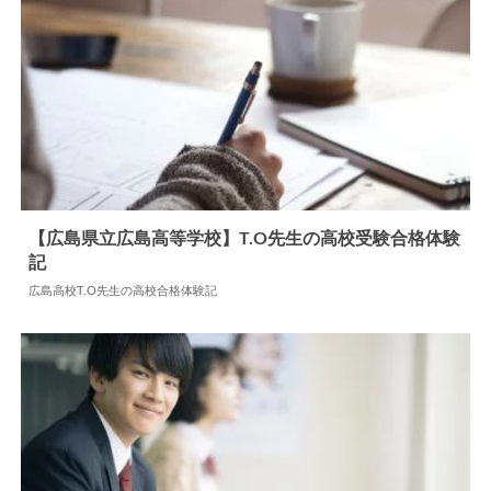
【広島県立広島高等学校】T.O先生の高校受験合格体験
記
2024.06.11
高校合格体験記
広島高校T.O先生の高校合格体験記