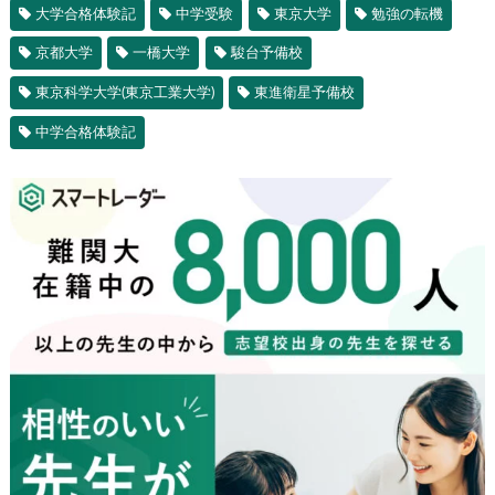
大学合格体験記
中学受験
東京大学
勉強の転機
京都大学
一橋大学
駿台予備校
東京科学大学(東京工業大学)
東進衛星予備校
中学合格体験記