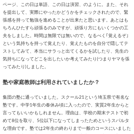
ページ、この日は単語、この日は演習、のように。また、それ
を提出して、実際にやったかどうかをチェックされたので、緊
張感を持って勉強を進めることが出来たと思います。あとはも
ちろんひたすら頑張るのみですが、頑張り方にもいくつかの工
夫をしました。時間は無限では無いので、なるべく｢覚えるぞ｣
という気持ちを持って覚えたり、覚えたものを自分で隠してテ
ストしてみて、本当にサラっと出てくるかを試したり、先生の
気持ちになってどこを出したいか考えてみたり(つまりヤマを張
ってみたり)しました。
塾や家庭教師は利用されていましたか？
集団の塾に通っていました。スクール21という埼玉県で有名な
塾です。中学1年生の春休み頃に入ったので、実質2年生からと
言ってもいいかもしれません。理由は、学校の期末テストで初
めて8位を取り、5位以下になってしまったためというスパルタ
な理由です。塾では2年生の終わりまで一般のコースにいました