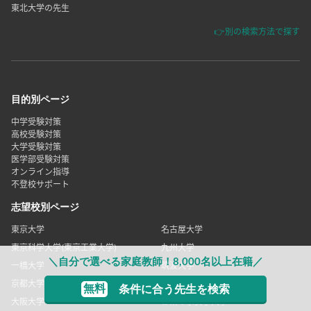
東北大学の先生
👉別の検索方法で探す
目的別ページ
中学受験対策
高校受験対策
大学受験対策
医学部受験対策
オンライン指導
不登校サポート
志望校別ページ
東京大学
名古屋大学
東京科学大学(東京工業大学)
九州大学
＼自分で選べる家庭教師！8,000名以上在籍／
一橋大学
筑波大学
京都大学
神戸大学
無料
条件に合う先生を検索
大阪大学
お茶の水女子大学