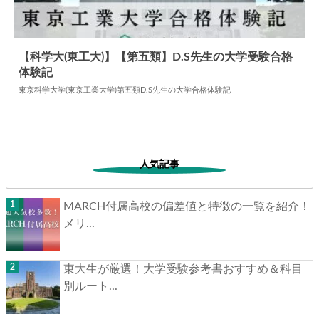
【科学大(東工大)】【第五類】D.S先生の大学受験合格
体験記
2024.06.17
大学合格体験記
東京科学大学(東京工業大学)第五類D.S先生の大学合格体験記
人気記事
MARCH付属高校の偏差値と特徴の一覧を紹介！
メリ...
東大生が厳選！大学受験参考書おすすめ＆科目
別ルート...