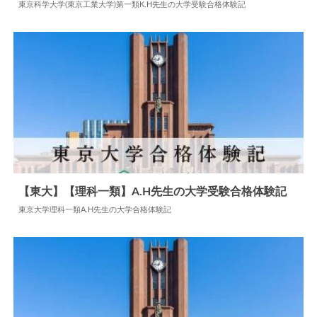
2024.06.18
大学合格体験記
東京科学大学(東京工業大学)第一類K.H先生の大学受験合格体験記
【東大】【理科一類】A.H先生の大学受験合格体験記
東京大学理科一類A.H先生の大学合格体験記
2024.07.18
大学合格体験記