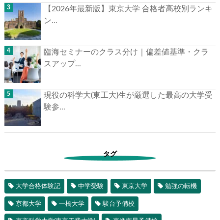
【2026年最新版】東京大学 合格者高校別ランキ
ン...
臨海セミナーのクラス分け｜偏差値基準・クラ
スアップ...
現役の科学大(東工大)生が厳選した最高の大学受
験参...
タグ
大学合格体験記
中学受験
東京大学
勉強の転機
京都大学
一橋大学
駿台予備校