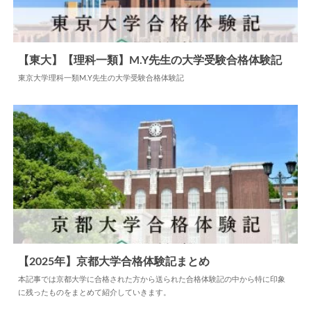
【東大】【理科一類】M.Y先生の大学受験合格体験記
東京大学理科一類M.Y先生の大学受験合格体験記
2026.06.05
大学合格体験記
【2025年】京都大学合格体験記まとめ
本記事では京都大学に合格された方から送られた合格体験記の中から特に印象
に残ったものをまとめて紹介していきます。
2024.11.01
大学合格体験記