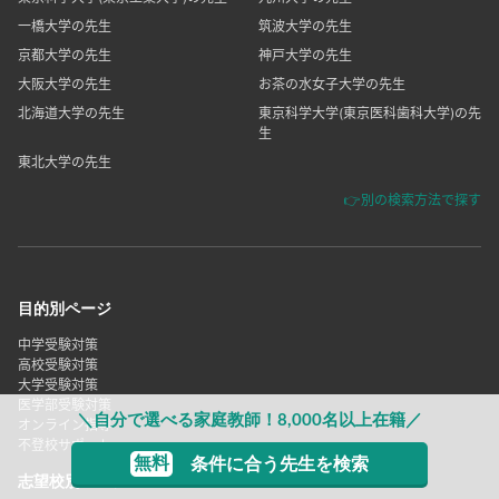
一橋大学の先生
筑波大学の先生
京都大学の先生
神戸大学の先生
大阪大学の先生
お茶の水女子大学の先生
北海道大学の先生
東京科学大学(東京医科歯科大学)の先
生
東北大学の先生
👉別の検索方法で探す
目的別ページ
中学受験対策
高校受験対策
大学受験対策
医学部受験対策
＼自分で選べる家庭教師！8,000名以上在籍／
オンライン指導
不登校サポート
無料
条件に合う先生を検索
志望校別ページ