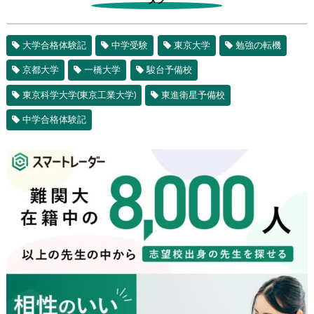
タグ
大学合格体験記
中学受験
東京大学
勉強の転機
京都大学
一橋大学
駿台予備校
東京科学大学(東京工業大学)
東進衛星予備校
中学合格体験記