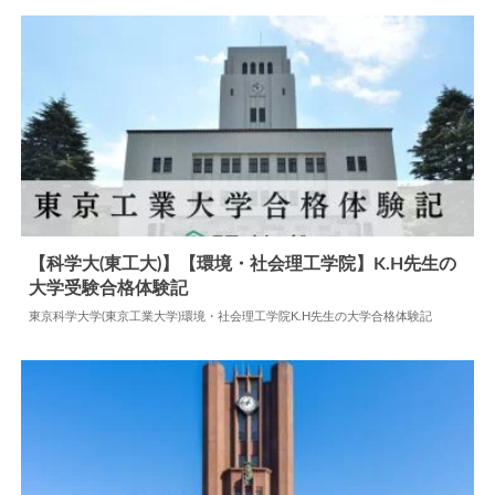
【科学大(東工大)】【環境・社会理工学院】K.H先生の
大学受験合格体験記
2024.07.08
大学合格体験記
東京科学大学(東京工業大学)環境・社会理工学院K.H先生の大学合格体験記