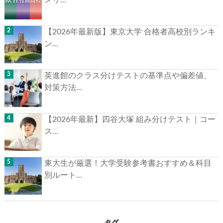
【2026年最新版】東京大学 合格者高校別ランキ
ン...
英進館のクラス分けテストの基準点や偏差値、
対策方法...
【2026年最新】四谷大塚 組み分けテスト｜コー
ス...
東大生が厳選！大学受験参考書おすすめ＆科目
別ルート...