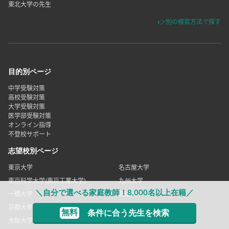
東北大学の先生
👉別の検索方法で探す
目的別ページ
中学受験対策
高校受験対策
大学受験対策
医学部受験対策
オンライン指導
不登校サポート
志望校別ページ
東京大学
名古屋大学
東京科学大学(東京工業大学)
九州大学
＼自分で選べる家庭教師！8,000名以上在籍／
一橋大学
筑波大学
京都大学
神戸大学
無料
条件に合う先生を検索
大阪大学
お茶の水女子大学