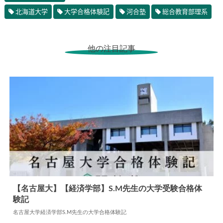
北海道大学
大学合格体験記
河合塾
総合教育部理系
他の注目記事
【名古屋大】【経済学部】S.M先生の大学受験合格体
験記
2024.05.24
大学合格体験記
名古屋大学経済学部S.M先生の大学合格体験記