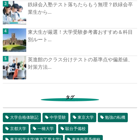
鉄緑会入塾テスト落ちたらもう無理？鉄緑会卒
業生から...
東大生が厳選！大学受験参考書おすすめ＆科目
別ルート...
英進館のクラス分けテストの基準点や偏差値、
対策方法...
タグ
大学合格体験記
中学受験
東京大学
勉強の転機
京都大学
一橋大学
駿台予備校
東京科学大学(東京工業大学)
東進衛星予備校