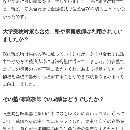
などで常に高い順位をキープしていました。特に得意の数学で
は、現役、浪人合わせて全国模試で偏差値70を切ることは少な
かったです。
大学受験対策も含め、塾や家庭教師は利用されてい
ましたか？
僕は現役時は県内の塾に通っていましたが、あまり合わずに途
中でやめその後浪人時には河合塾に通っていました。河合塾で
はプロの講師の方が丁寧に教えてくれ、あまり得意でなかった
物理を基礎の部分から理解することができ成績をみるみるうち
に向上しました。
その塾/家庭教師での成績はどうでしたか？
入塾時は医学部進学用の中で最もレベルの高いクラスに通って
いて、成績もその中で常にトップでした。途中で自分の進路を
見直し、自らが一番興味のある生命分野の学習をするために北