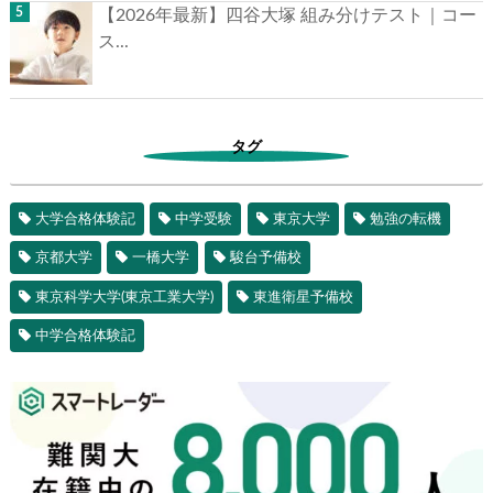
【2026年最新】四谷大塚 組み分けテスト｜コー
ス...
タグ
大学合格体験記
中学受験
東京大学
勉強の転機
京都大学
一橋大学
駿台予備校
東京科学大学(東京工業大学)
東進衛星予備校
中学合格体験記