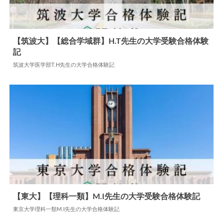
【筑波大】【総合学域群】H.T先生の大学受験合格体験
記
2024.07.08
大学合格体験記
筑波大学医学部T.H先生の大学合格体験記
【東大】【理科一類】M.I先生の大学受験合格体験記
東京大学理科一類M.I先生の大学合格体験記
2024.05.30
大学合格体験記