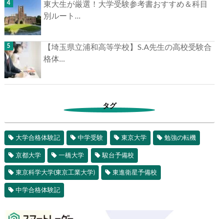
東大生が厳選！大学受験参考書おすすめ＆科目
別ルート...
【埼玉県立浦和高等学校】S.A先生の高校受験合
格体...
タグ
大学合格体験記
中学受験
東京大学
勉強の転機
京都大学
一橋大学
駿台予備校
東京科学大学(東京工業大学)
東進衛星予備校
中学合格体験記