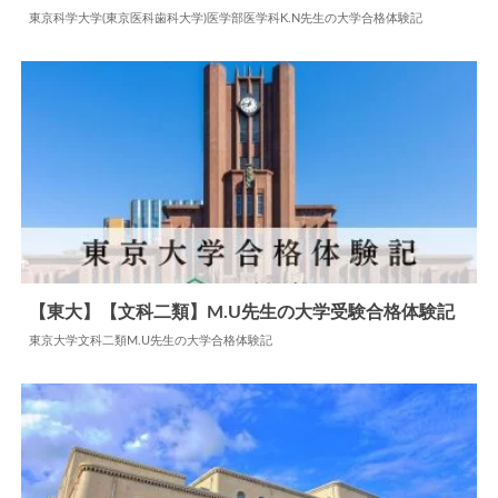
2024.06.10
大学合格体験記
東京科学大学(東京医科歯科大学)医学部医学科K.N先生の大学合格体験記
【東大】【文科二類】M.U先生の大学受験合格体験記
東京大学文科二類M.U先生の大学合格体験記
2024.05.27
大学合格体験記