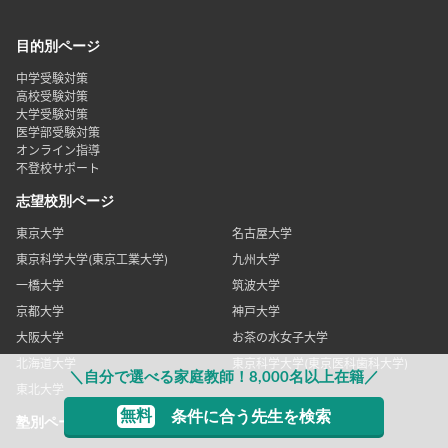
目的別ページ
中学受験対策
高校受験対策
大学受験対策
医学部受験対策
オンライン指導
不登校サポート
志望校別ページ
東京大学
名古屋大学
東京科学大学(東京工業大学)
九州大学
一橋大学
筑波大学
京都大学
神戸大学
大阪大学
お茶の水女子大学
北海道大学
東京科学大学(東京医科歯科大学)
＼自分で選べる家庭教師！8,000名以上在籍／
東北大学
無料
条件に合う先生を検索
塾別ページ