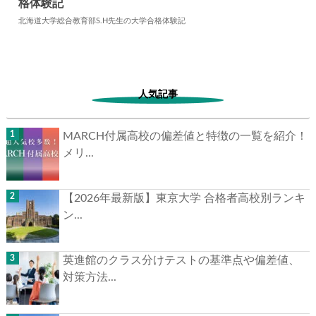
格体験記
2024.06.10
大学合格体験記
北海道大学総合教育部S.H先生の大学合格体験記
人気記事
MARCH付属高校の偏差値と特徴の一覧を紹介！
メリ...
【2026年最新版】東京大学 合格者高校別ランキ
ン...
英進館のクラス分けテストの基準点や偏差値、
対策方法...