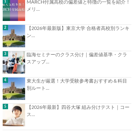
MARCH付属高校の偏差値と特徴の一覧を紹介！
メリ...
【2026年最新版】東京大学 合格者高校別ランキ
ン...
臨海セミナーのクラス分け｜偏差値基準・クラ
スアップ...
東大生が厳選！大学受験参考書おすすめ＆科目
別ルート...
【2026年最新】四谷大塚 組み分けテスト｜コー
ス...