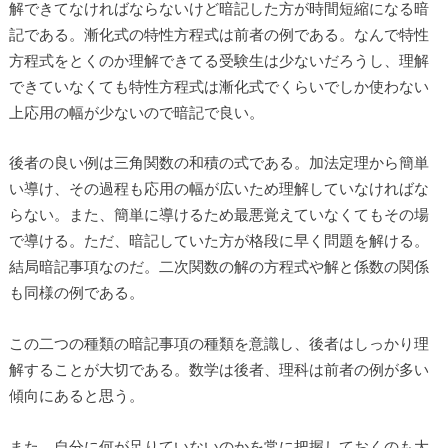
解できてなければならないけど暗記した方が時間短縮になる暗
記である。漸化式の特性方程式は前者の例である。なんで特性
方程式をとくのか理解できてる受験生は少ないだろうし、理解
できていなくても特性方程式は漸化式でくらいでしか使わない
上応用の幅が少ないので暗記で良い。
後者の良い例は三角関数の和積の式である。加法定理から簡単
い導け、その過程も応用の幅が広いため理解していなければな
らない。また、簡単に導けるため最悪覚えていなくてもその場
で導ける。ただ、暗記していた方が格段に早く問題を解ける。
結局暗記事項なのだ。二次関数の解の方程式や解と係数の関係
も同様の例である。
この二つの種類の暗記事項の種類を意識し、後者はしっかり理
解することが大切である。数学は後者、理科は前者の例が多い
傾向にあると思う。
また、自分に何が足りていないのかを常に把握しておくのも大