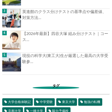
英進館のクラス分けテストの基準点や偏差値、
対策方法...
【2026年最新】四谷大塚 組み分けテスト｜コー
ス...
現役の科学大(東工大)生が厳選した最高の大学受
験参...
タグ
大学合格体験記
中学受験
東京大学
勉強の転機
京都大学
一橋大学
駿台予備校