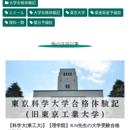
大学合格体験記
エミール
大学合格体験記
東京大学
東進衛星予備校
理科一類
駿台予備校
他の注目記事
【科学大(東工大)】【理学院】R.N先生の大学受験合格