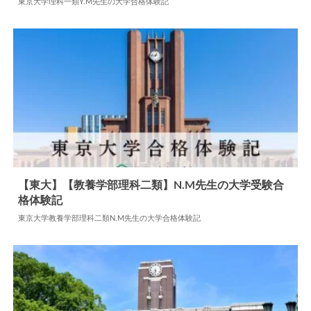
東京大学理科一類Y.M先生の大学合格体験記
2024.07.12
大学合格体験記
【東大】【教養学部理科二類】N.M先生の大学受験合
格体験記
2025.04.03
大学合格体験記
東京大学教養学部理科二類N.M先生の大学合格体験記