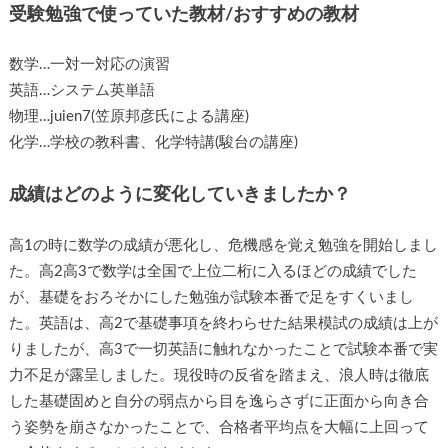
受験勉強で使っていた教材/おすすめの教材
数学…一対一対応の演習
英語…システム英単語
物理…juien7(笠原邦彦氏による講座)
化学…学校の教科書、化学特講(駿台の講座)
成績はどのように変化していきましたか？
高1の時に数学の成績が悪化し、危機感を覚え勉強を開始しまし
た。高2高3で数学は全国で上位二桁に入るほどの成績でした
が、基礎をおろそかにした勉強が試験本番で足をすくいまし
た。英語は、高2で基礎事項を終わらせた結果模試の成績は上が
りましたが、高3で一切英語に触れなかったことで試験本番で実
力不足が露呈しました。現役時の反省を踏まえ、浪人時は徹底
した基礎固めと自分の弱点から目を逸らさずに正面から向き合
う姿勢を崩さなかったことで、合格者平均点を大幅に上回って