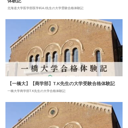
体験記
2026.04.17
大学合格体験記
北海道大学医学部医学科A.I先生の大学受験合格体験記
【一橋大】【商学部】T.K先生の大学受験合格体験記
一橋大学商学部T.K先生の大学合格体験記
2024.11.28
大学合格体験記