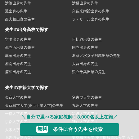
渋渋出身の先生
渋幕出身の先生
灘出身の先生
久留米附設出身の先生
西大和出身の先生
ラ・サール出身の先生
先生の出身高校で探す
学附出身の先生
日比谷出身の先生
都立西出身の先生
国立出身の先生
翠嵐出身の先生
お茶ノ水女子附属出身の先生
湘南出身の先生
大宮出身の先生
浦和出身の先生
県立千葉出身の先生
先生の在籍大学で探す
東京大学の先生
名古屋大学の先生
東京科学大学(東京工業大学)の先生
九州大学の先生
一橋大学の先生
筑波大学の先生
＼自分で選べる家庭教師！8,000名以上在籍／
京都大学の先生
神戸大学の先生
無料
条件に合う先生を検索
大阪大学の先生
お茶の水女子大学の先生
北海道大学の先生
東京科学大学(東京医科歯科大学)の先