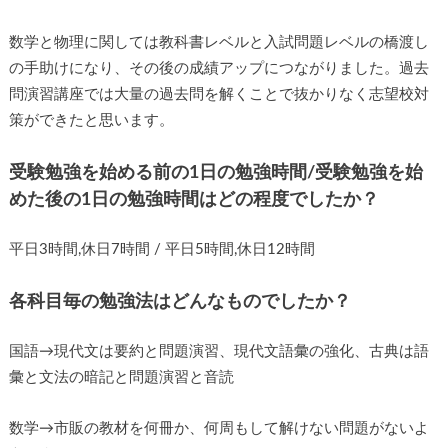
数学と物理に関しては教科書レベルと入試問題レベルの橋渡し
の手助けになり、その後の成績アップにつながりました。過去
問演習講座では大量の過去問を解くことで抜かりなく志望校対
策ができたと思います。
受験勉強を始める前の1日の勉強時間/受験勉強を始
めた後の1日の勉強時間はどの程度でしたか？
平日3時間,休日7時間 / 平日5時間,休日12時間
各科目毎の勉強法はどんなものでしたか？
国語→現代文は要約と問題演習、現代文語彙の強化、古典は語
彙と文法の暗記と問題演習と音読
数学→市販の教材を何冊か、何周もして解けない問題がないよ