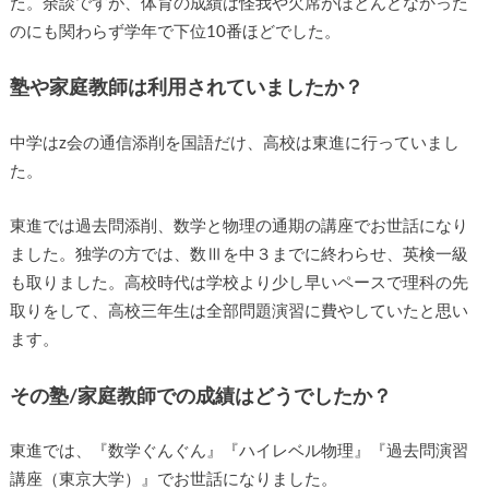
た。余談ですが、体育の成績は怪我や欠席がほとんどなかった
のにも関わらず学年で下位10番ほどでした。
塾や家庭教師は利用されていましたか？
中学はz会の通信添削を国語だけ、高校は東進に行っていまし
た。
東進では過去問添削、数学と物理の通期の講座でお世話になり
ました。独学の方では、数Ⅲを中３までに終わらせ、英検一級
も取りました。高校時代は学校より少し早いペースで理科の先
取りをして、高校三年生は全部問題演習に費やしていたと思い
ます。
その塾/家庭教師での成績はどうでしたか？
東進では、『数学ぐんぐん』『ハイレベル物理』『過去問演習
講座（東京大学）』でお世話になりました。