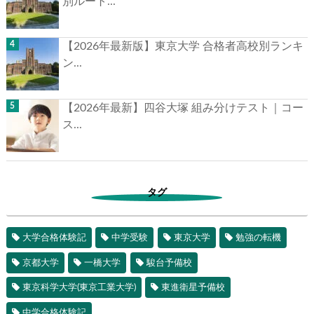
別ルート...
【2026年最新版】東京大学 合格者高校別ランキ
ン...
【2026年最新】四谷大塚 組み分けテスト｜コー
ス...
タグ
大学合格体験記
中学受験
東京大学
勉強の転機
京都大学
一橋大学
駿台予備校
東京科学大学(東京工業大学)
東進衛星予備校
中学合格体験記