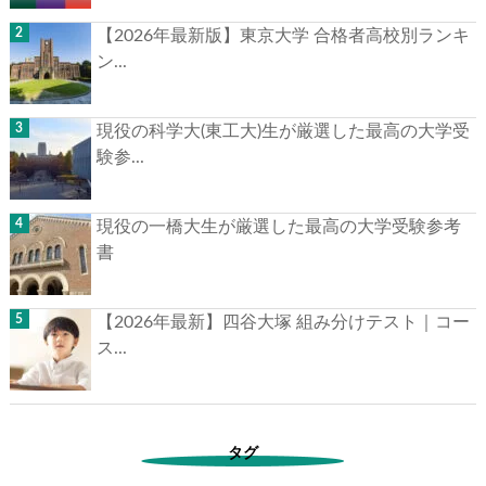
【2026年最新版】東京大学 合格者高校別ランキ
ン...
現役の科学大(東工大)生が厳選した最高の大学受
験参...
現役の一橋大生が厳選した最高の大学受験参考
書
【2026年最新】四谷大塚 組み分けテスト｜コー
ス...
タグ