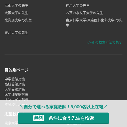
京都大学の先生
神戸大学の先生
大阪大学の先生
お茶の水女子大学の先生
北海道大学の先生
東京科学大学(東京医科歯科大学)の先
生
東北大学の先生
👉別の検索方法で探す
目的別ページ
中学受験対策
高校受験対策
大学受験対策
医学部受験対策
オンライン指導
不登校サポート
＼自分で選べる家庭教師！8,000名以上在籍／
志望校別ページ
無料
条件に合う先生を検索
東京大学
名古屋大学