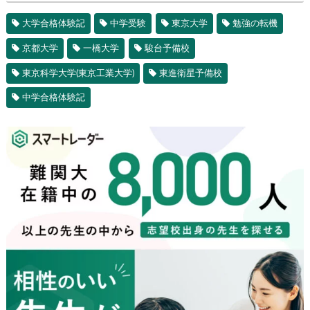
大学合格体験記
中学受験
東京大学
勉強の転機
京都大学
一橋大学
駿台予備校
東京科学大学(東京工業大学)
東進衛星予備校
中学合格体験記