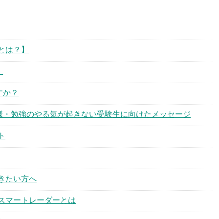
とは？】
！
すか？
様・勉強のやる気が起きない受験生に向けたメッセージ
ト
きたい方へ
スマートレーダーとは