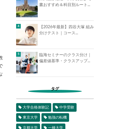
書おすすめ＆科目別ルート...
【2026年最新】四谷大塚 組み
分けテスト｜コース...
臨海セミナーのクラス分け｜
教
偏差値基準・クラスアップ...
で
な
タグ
大学合格体験記
中学受験
東京大学
勉強の転機
京都大学
一橋大学