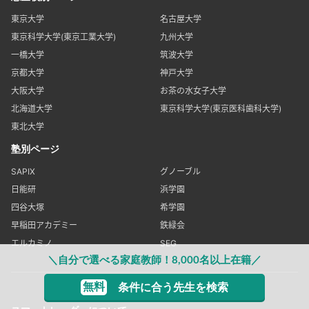
東京大学
名古屋大学
東京科学大学(東京工業大学)
九州大学
一橋大学
筑波大学
京都大学
神戸大学
大阪大学
お茶の水女子大学
北海道大学
東京科学大学(東京医科歯科大学)
東北大学
塾別ページ
SAPIX
グノーブル
日能研
浜学園
四谷大塚
希学園
早稲田アカデミー
鉄緑会
エルカミノ
SEG
＼自分で選べる家庭教師！8,000名以上在籍／
無料
条件に合う先生を検索