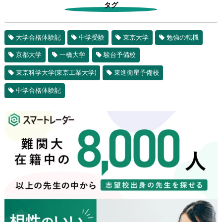
タグ
大学合格体験記
中学受験
東京大学
勉強の転機
京都大学
一橋大学
駿台予備校
東京科学大学(東京工業大学)
東進衛星予備校
中学合格体験記