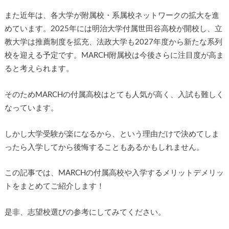
また近年は、各大学が附属校・系属校ネットワークの拡大を進
めています。2025年には明治大学付属世田谷高校が開校し、立
教大学は推薦制度を拡充、法政大学も2027年度から新たな系列
校を迎える予定です。MARCH附属校は今後さらに注目度が高ま
ると考えられます。
▶
そのためMARCHの付属高校はとても人気が高く、入試も難しく
▶
なっています。
しかし大学受験が楽になるから、という理由だけで決めてしま
ったら入学してから後悔することもあるかもしれません。
この記事では、MARCHの付属高校や入学するメリットデメリッ
トをまとめてご紹介します！
是非、志望校選びの参考にしてみてください。