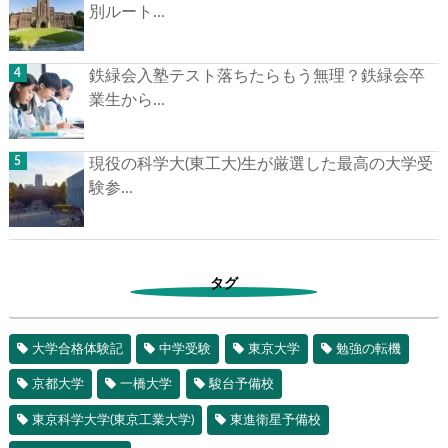
別ルート...
鉄緑会入塾テスト落ちたらもう無理？鉄緑会卒
業生から...
現役の科学大(東工大)生が厳選した最高の大学受
験参...
タグ
大学合格体験記
中学受験
東京大学
勉強の転機
京都大学
一橋大学
駿台予備校
東京科学大学(東京工業大学)
東進衛星予備校