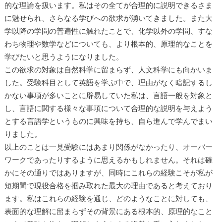
的な理論を扱います。私はその全てが合理的に説明できるさま
に魅せられ、さらなる学びへの欲求が湧いてきました。また大
学以降の学問の普遍性に触れたことで、化学以外の学問、すな
わち物理や数学などについても、より根本的、原理的なことを
学びたいと思うようになりました。
この欲求の対象は自然科学に留まらず、人文科学にも向かいま
した。受験科目として英語を学ぶ中で、理由がなく暗記するし
かない事項が多いことに辟易していた私は、言語一般を対象と
し、言語に関する様々な事項について合理的な説明を与えよう
とする言語学というものに興味を持ち、自ら進んで学んでまい
りました。
以上のことは一見受験にはあまり関係がなかったり、オーバー
ワークであったりするように思えるかもしれません。それは確
かにその通りではありますが、同時にこれらの経験こそが私が
短期間で現役合格を掴み取れた最大の理由であると考えており
ます。私はこれらの経験を通じ、どのようなことに対しても、
表面的な理解に留まらずその背景にある根本的、原理的なこと