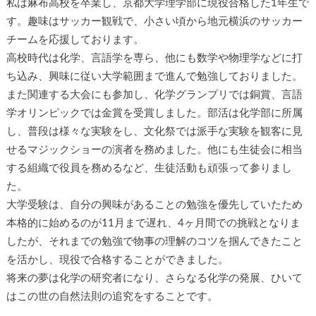
私は麻布高校を卒業し、京都大学理学部に現役合格した1年生で
す。趣味はサッカー観戦で、小さい頃から地元横浜のサッカー
チームを応援しております。
高校時代は化学、言語学を専ら、他にも数学や物理学などに打
ち込み、興味に従い大学範囲まで進んで勉強しておりました。
また関連する大会にも参加し、化学グランプリでは銅賞、言語
学オリンピックでは金賞を受賞しました。部活は化学部に所属
し、普段は様々な実験をし、文化祭では派手な実験を観客に見
せるマジックショーの演者を務めました。他にも生徒会に相当
する組織で役員を務めるなど、生徒活動も頑張って参りまし
た。
大学受験は、自分の興味があることの勉強を優先していたため
本格的に始めるのが11月まで遅れ、4ヶ月間での挑戦となりま
したが、それまでの勉強で物事の理解のコツを掴んできたこと
を活かし、現役で合格することができました。
将来の夢は化学の研究者になり、さらなる化学の発展、ひいて
はこの世の自然法則の追究をすることです。