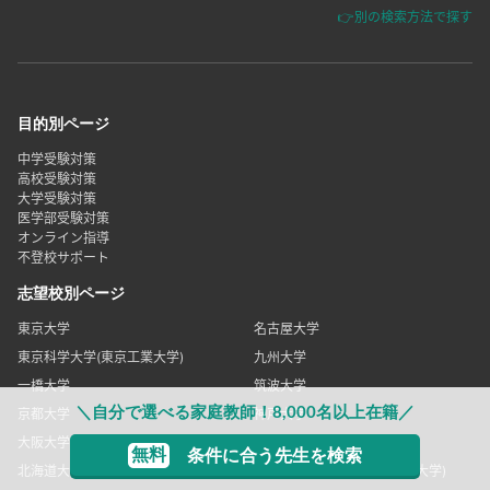
👉別の検索方法で探す
目的別ページ
中学受験対策
高校受験対策
大学受験対策
医学部受験対策
オンライン指導
不登校サポート
志望校別ページ
東京大学
名古屋大学
東京科学大学(東京工業大学)
九州大学
一橋大学
筑波大学
＼自分で選べる家庭教師！8,000名以上在籍／
京都大学
神戸大学
大阪大学
お茶の水女子大学
無料
条件に合う先生を検索
北海道大学
東京科学大学(東京医科歯科大学)