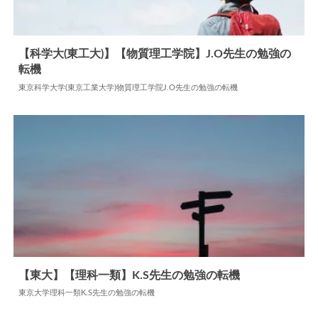
【科学大(東工大)】【物質理工学院】J.O先生の勉強の
転機
2026.02.09
勉強の転機
東京科学大学(東京工業大学)物質理工学院J.O先生の勉強の転機
【東大】【理科一類】K.S先生の勉強の転機
東京大学理科一類K.S先生の勉強の転機
2024.06.09
勉強の転機