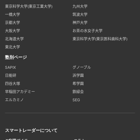
東京科学大学(東京工業大学)
九州大学
一橋大学
筑波大学
京都大学
神戸大学
大阪大学
お茶の水女子大学
北海道大学
東京科学大学(東京医科歯科大学)
東北大学
塾別ページ
SAPIX
グノーブル
日能研
浜学園
四谷大塚
希学園
早稲田アカデミー
鉄緑会
エルカミノ
SEG
スマートレーダーについて