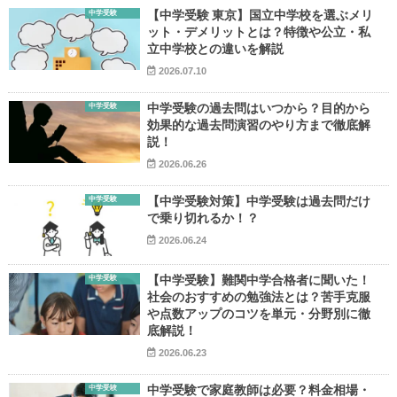
中学受験
【中学受験 東京】国立中学校を選ぶメリ
ット・デメリットとは？特徴や公立・私
立中学校との違いを解説
2026.07.10
中学受験
中学受験の過去問はいつから？目的から
効果的な過去問演習のやり方まで徹底解
▶
説！
2026.06.26
▶
中学受験
【中学受験対策】中学受験は過去問だけ
で乗り切れるか！？
2026.06.24
中学受験
【中学受験】難関中学合格者に聞いた！
社会のおすすめの勉強法とは？苦手克服
や点数アップのコツを単元・分野別に徹
底解説！
2026.06.23
中学受験
中学受験で家庭教師は必要？料金相場・