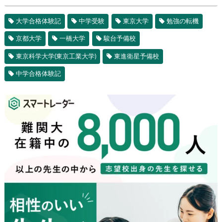
大学合格体験記
中学受験
東京大学
勉強の転機
京都大学
一橋大学
駿台予備校
東京科学大学(東京工業大学)
東進衛星予備校
中学合格体験記