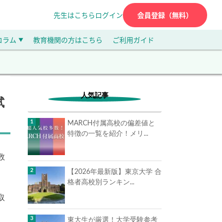
先生はこちら
ログイン
会員登録（無料）
コラム
教育機関の方はこちら
ご利用ガイド
▼
人気記事
試
MARCH付属高校の偏差値と
特徴の一覧を紹介！メリ...
数
【2026年最新版】東京大学 合
格者高校別ランキン...
取
東大生が厳選！大学受験参考