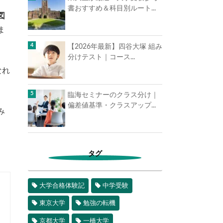
書おすすめ＆科目別ルート...
図
ま
【2026年最新】四谷大塚 組み
分けテスト｜コース...
なれ
臨海セミナーのクラス分け｜
偏差値基準・クラスアップ...
み
タグ
大学合格体験記
中学受験
東京大学
勉強の転機
京都大学
一橋大学