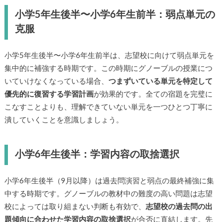
小学5年生後半〜小学6年生前半：弱点単元の
克服
小学5年生後半〜小学6年生前半は、志望校に向けて弱点単元を
集中的に補強する時期です。この時期にグノーブルの授業につ
いていけなくなっている場合、
つまずいている単元を特定して
優先的に復習する学習計画
が効果的です。全ての宿題を完璧に
こなすことよりも、理解できていない単元を一つひとつ丁寧に
潰していくことを意識しましょう。
小学6年生後半：学習内容の取捨選択
小学6年生後半（9月以降）は過去問演習と弱点の最終補強に集
中する時期です。グノーブルの教材中の難度の高い問題は志望
校によっては取り組まない判断も有効で、
志望校の過去問の出
題傾向に合わせた学習内容の取捨選択
が合否に直結します。先