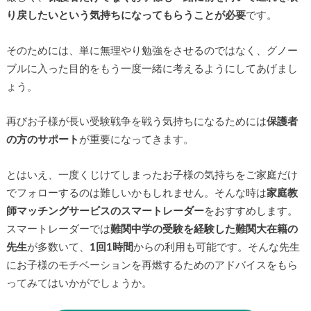
り戻したいという気持ちになってもらうことが必要
です。
そのためには、単に無理やり勉強をさせるのではなく、グノー
ブルに入った目的をもう一度一緒に考えるようにしてあげまし
ょう。
再びお子様が長い受験戦争を戦う気持ちになるためには
保護者
の方のサポート
が重要になってきます。
とはいえ、一度くじけてしまったお子様の気持ちをご家庭だけ
でフォローするのは難しいかもしれません。そんな時は
家庭教
師マッチングサービスのスマートレーダー
をおすすめします。
スマートレーダーでは
難関中学の受験を経験した難関大在籍の
先生
が多数いて、
1回1時間
からの利用も可能です。そんな先生
にお子様のモチベーションを再燃するためのアドバイスをもら
ってみてはいかがでしょうか。