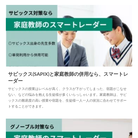
サピックス(SAPIX)と家庭教師の併用なら、スマートレ
ーダー
2025.04.30
塾
サピックスの授業はレベルが高く、クラスが下がってしまった、宿題がこなせ
ない、などの悩みを抱える生徒様が多くいらっしゃいます。家庭教師は、サピ
ックスの難易度の高い授業や宿題を、生徒様一人一人の状況に合わせてサポー
トすることができます。