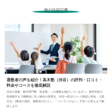
他の注目記事
通塾者の声を紹介！高木塾（渋谷）の評判・口コミ・
料金やコースを徹底解説
2026.08.07
塾
渋谷の算数・数学専門塾「高木塾」への通塾を検討している方へ。無学年制で
高校数学まで横断的に学ぶ独自の指導法、年長〜高3のコース構成と料金、入塾
方法、2教室の場所、通塾者の口コミ、「ついていけない」不安への答えまで解
説します。