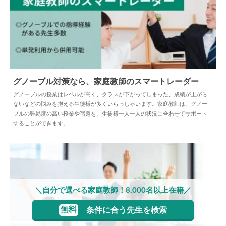
グノーブル対策なら、家庭教師のスマートレーダー
グノーブルの授業はレベルが高く、クラスが下がってしまった、成績が上がら
ないなどの悩みを抱える生徒様が多くいらっしゃいます。家庭教師は、グノー
2025.03.29
塾
ブルの難易度の高い授業や宿題を、生徒様一人一人の状況に合わせてサポート
することができます。
＼自分で選べる家庭教師！8,000名以上在籍／
無料
条件に合う先生を検索