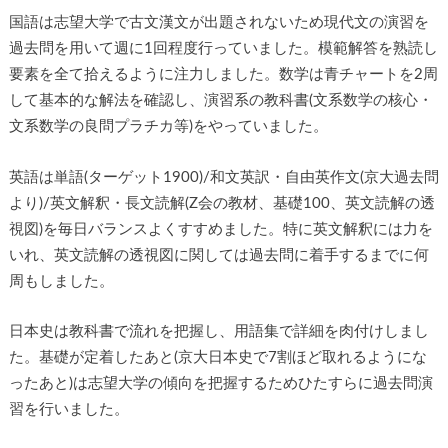
国語は志望大学で古文漢文が出題されないため現代文の演習を
過去問を用いて週に1回程度行っていました。模範解答を熟読し
要素を全て拾えるように注力しました。数学は青チャートを2周
して基本的な解法を確認し、演習系の教科書(文系数学の核心・
文系数学の良問プラチカ等)をやっていました。
英語は単語(ターゲット1900)/和文英訳・自由英作文(京大過去問
より)/英文解釈・長文読解(Z会の教材、基礎100、英文読解の透
視図)を毎日バランスよくすすめました。特に英文解釈には力を
いれ、英文読解の透視図に関しては過去問に着手するまでに何
周もしました。
日本史は教科書で流れを把握し、用語集で詳細を肉付けしまし
た。基礎が定着したあと(京大日本史で7割ほど取れるようにな
ったあと)は志望大学の傾向を把握するためひたすらに過去問演
習を行いました。