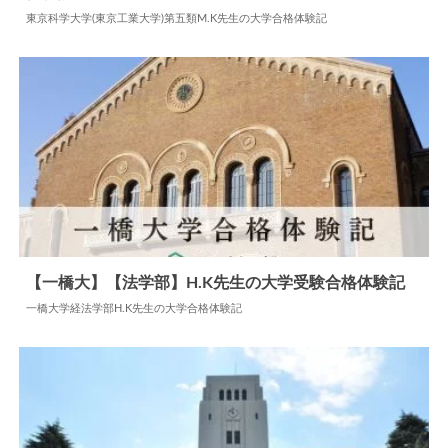
2024.06.18
大学合格体験記
東京科学大学(東京工業大学)第五類M.K先生の大学合格体験記
【一橋大】【法学部】H.K先生の大学受験合格体験記
一橋大学経法学部H.K先生の大学合格体験記
2024.07.08
大学合格体験記