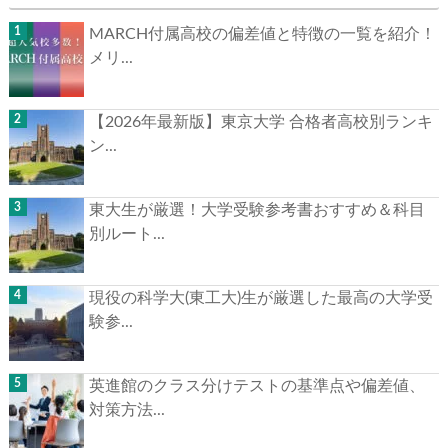
MARCH付属高校の偏差値と特徴の一覧を紹介！
メリ...
【2026年最新版】東京大学 合格者高校別ランキ
ン...
東大生が厳選！大学受験参考書おすすめ＆科目
別ルート...
現役の科学大(東工大)生が厳選した最高の大学受
験参...
英進館のクラス分けテストの基準点や偏差値、
対策方法...