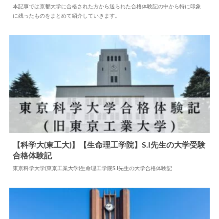
本記事では京都大学に合格された方から送られた合格体験記の中から特に印象
に残ったものをまとめて紹介していきます。
2024.11.01
大学合格体験記
【科学大(東工大)】【生命理工学院】S.I先生の大学受験
合格体験記
2025.04.28
大学合格体験記
東京科学大学(東京工業大学)生命理工学院S.I先生の大学合格体験記