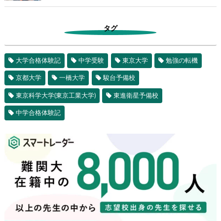
タグ
大学合格体験記
中学受験
東京大学
勉強の転機
京都大学
一橋大学
駿台予備校
東京科学大学(東京工業大学)
東進衛星予備校
中学合格体験記