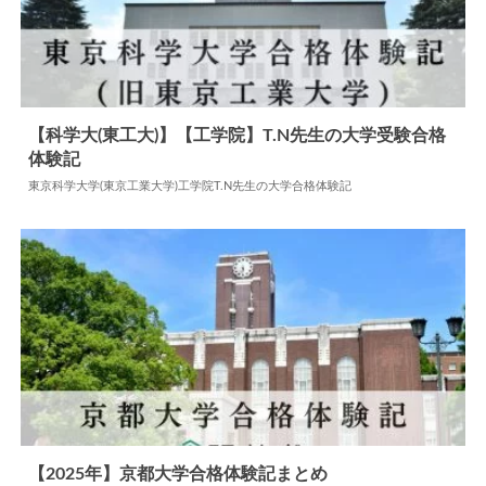
【科学大(東工大)】【工学院】T.N先生の大学受験合格
体験記
2025.06.24
大学合格体験記
東京科学大学(東京工業大学)工学院T.N先生の大学合格体験記
【2025年】京都大学合格体験記まとめ