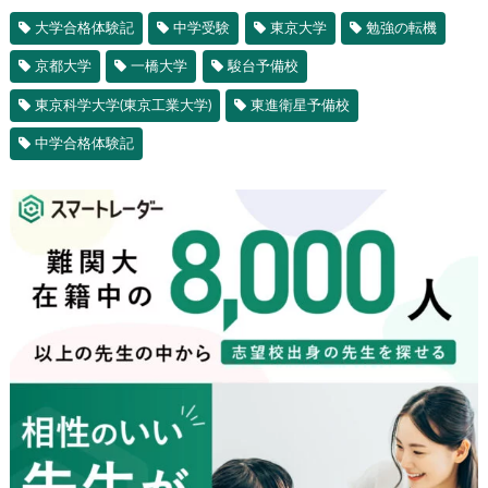
大学合格体験記
中学受験
東京大学
勉強の転機
京都大学
一橋大学
駿台予備校
東京科学大学(東京工業大学)
東進衛星予備校
中学合格体験記