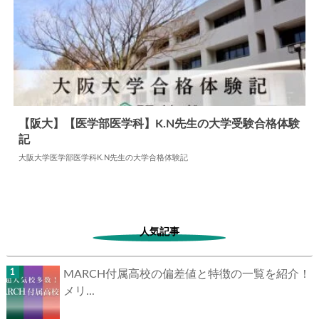
【阪大】【医学部医学科】K.N先生の大学受験合格体験
記
2026.01.13
大学合格体験記
大阪大学医学部医学科K.N先生の大学合格体験記
人気記事
MARCH付属高校の偏差値と特徴の一覧を紹介！
メリ...