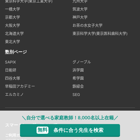
東京科学大学(東京工業大学)
九州大学
一橋大学
筑波大学
京都大学
神戸大学
大阪大学
お茶の水女子大学
北海道大学
東京科学大学(東京医科歯科大学)
東北大学
塾別ページ
SAPIX
グノーブル
日能研
浜学園
四谷大塚
希学園
早稲田アカデミー
鉄緑会
エルカミノ
SEG
＼自分で選べる家庭教師！8,000名以上在籍／
スマートレーダーについて
無料
条件に合う先生を検索
ご利用ガイド
コラム