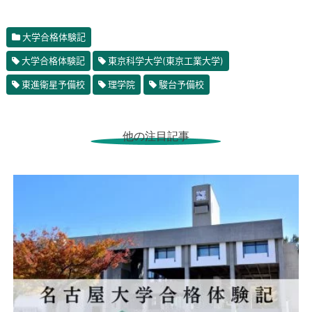
大学合格体験記
大学合格体験記
東京科学大学(東京工業大学)
東進衛星予備校
理学院
駿台予備校
他の注目記事