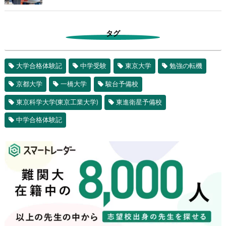
タグ
大学合格体験記
中学受験
東京大学
勉強の転機
京都大学
一橋大学
駿台予備校
東京科学大学(東京工業大学)
東進衛星予備校
中学合格体験記