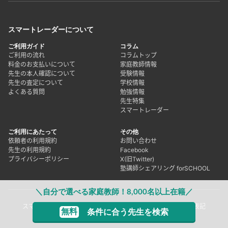
スマートレーダーについて
ご利用ガイド
コラム
ご利用の流れ
コラムトップ
料金のお支払いについて
家庭教師情報
先生の本人確認について
受験情報
先生の査定について
学校情報
よくある質問
勉強情報
先生特集
スマートレーダー
ご利用にあたって
その他
依頼者の利用規約
お問い合わせ
先生の利用規約
Facebook
プライバシーポリシー
X(旧Twitter)
塾講師シェアリング forSCHOOL
＼自分で選べる家庭教師！8,000名以上在籍／
スマートレーダーとは
採用情報
運営会社
特定商取引法に基づく表記
無料
条件に合う先生を検索
Copyright © prd, Inc. All rights reserved.