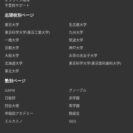
オンライン指導
不登校サポート
志望校別ページ
東京大学
名古屋大学
東京科学大学(東京工業大学)
九州大学
一橋大学
筑波大学
京都大学
神戸大学
大阪大学
お茶の水女子大学
北海道大学
東京科学大学(東京医科歯科大学)
東北大学
塾別ページ
SAPIX
グノーブル
日能研
浜学園
四谷大塚
希学園
早稲田アカデミー
鉄緑会
エルカミノ
SEG