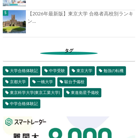
【2026年最新版】東京大学 合格者高校別ランキ
ン...
タグ
大学合格体験記
中学受験
東京大学
勉強の転機
京都大学
一橋大学
駿台予備校
東京科学大学(東京工業大学)
東進衛星予備校
中学合格体験記