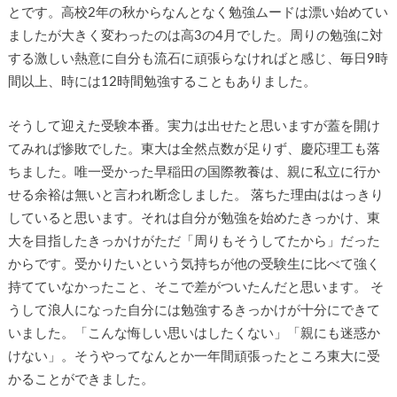
とです。高校2年の秋からなんとなく勉強ムードは漂い始めてい
ましたが大きく変わったのは高3の4月でした。周りの勉強に対
する激しい熱意に自分も流石に頑張らなければと感じ、毎日9時
間以上、時には12時間勉強することもありました。
そうして迎えた受験本番。実力は出せたと思いますが蓋を開け
てみれば惨敗でした。東大は全然点数が足りず、慶応理工も落
ちました。唯一受かった早稲田の国際教養は、親に私立に行か
せる余裕は無いと言われ断念しました。 落ちた理由ははっきり
していると思います。それは自分が勉強を始めたきっかけ、東
大を目指したきっかけがただ「周りもそうしてたから」だった
からです。受かりたいという気持ちが他の受験生に比べて強く
持てていなかったこと、そこで差がついたんだと思います。 そ
うして浪人になった自分には勉強するきっかけが十分にできて
いました。「こんな悔しい思いはしたくない」「親にも迷惑か
けない」。そうやってなんとか一年間頑張ったところ東大に受
かることができました。