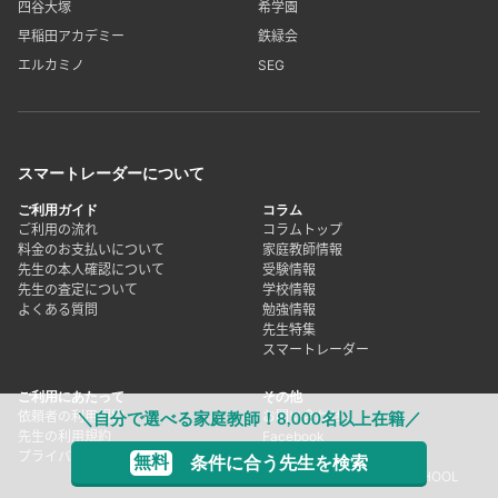
四谷大塚
希学園
早稲田アカデミー
鉄緑会
エルカミノ
SEG
スマートレーダーについて
ご利用ガイド
コラム
ご利用の流れ
コラムトップ
料金のお支払いについて
家庭教師情報
先生の本人確認について
受験情報
先生の査定について
学校情報
よくある質問
勉強情報
先生特集
スマートレーダー
ご利用にあたって
その他
依頼者の利用規約
お問い合わせ
＼自分で選べる家庭教師！8,000名以上在籍／
先生の利用規約
Facebook
プライバシーポリシー
X(旧Twitter)
無料
条件に合う先生を検索
塾講師シェアリング forSCHOOL