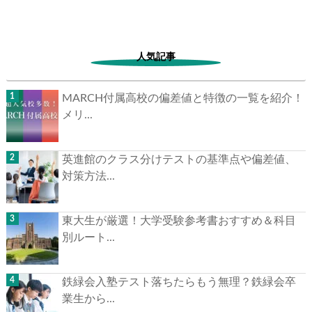
人気記事
MARCH付属高校の偏差値と特徴の一覧を紹介！
メリ...
英進館のクラス分けテストの基準点や偏差値、
対策方法...
東大生が厳選！大学受験参考書おすすめ＆科目
別ルート...
鉄緑会入塾テスト落ちたらもう無理？鉄緑会卒
業生から...