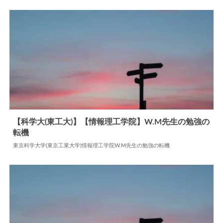
【科学大(東工大)】【情報理工学院】W.M先生の勉強の
転機
2024.06.11
勉強の転機
東京科学大学(東京工業大学)情報理工学院W.M先生の勉強の転機