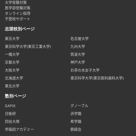
大学受験対策
医学部受験対策
オンライン指導
不登校サポート
志望校別ページ
東京大学
名古屋大学
東京科学大学(東京工業大学)
九州大学
一橋大学
筑波大学
京都大学
神戸大学
大阪大学
お茶の水女子大学
北海道大学
東京科学大学(東京医科歯科大学)
東北大学
塾別ページ
SAPIX
グノーブル
日能研
浜学園
四谷大塚
希学園
早稲田アカデミー
鉄緑会