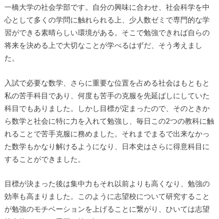
一橋大学の社会学部です。自分の興味に合わせ、社会科学を中
心として多くの学問に触れられる上、少人数ゼミで専門的な学
習ができる素晴らしい環境がある。そこで勉強できれば自らの
将来を決める上で大切なことが学べるはずだ、そう考えまし
た。
入試で必要な数学、さらに重要な位置を占める社会はもともと
私の苦手科目であり、何度も苦手の克服を先延ばしにしていた
科目でもありました。しかし目標が定まったので、そのときか
ら数学と社会に特に力を入れて勉強し、毎日この2つの教科に触
れることで苦手克服に務めました。それまでまるで出来なかっ
た数学もかなり解けるようになり、日本史はさらに得意科目に
することができました。
目標が決まった後は集中力もそれ以前よりも高くなり、勉強の
効率も高まりました。このように志望校について研究すること
が勉強のモチベーションを上げることに繋がり、ひいては志望