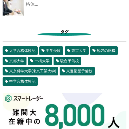
格体...
タグ
大学合格体験記
中学受験
東京大学
勉強の転機
京都大学
一橋大学
駿台予備校
東京科学大学(東京工業大学)
東進衛星予備校
中学合格体験記