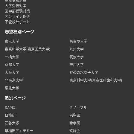
高校受験対策
大学受験対策
医学部受験対策
オンライン指導
不登校サポート
志望校別ページ
東京大学
名古屋大学
東京科学大学(東京工業大学)
九州大学
一橋大学
筑波大学
京都大学
神戸大学
大阪大学
お茶の水女子大学
北海道大学
東京科学大学(東京医科歯科大学)
東北大学
塾別ページ
SAPIX
グノーブル
日能研
浜学園
四谷大塚
希学園
早稲田アカデミー
鉄緑会