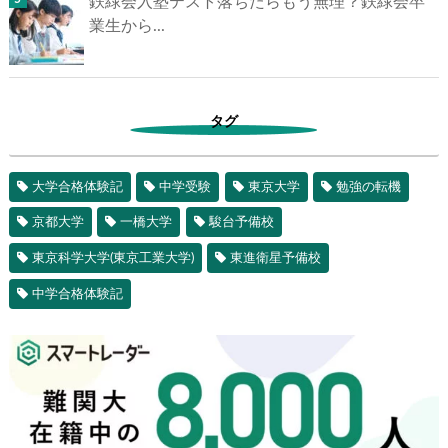
鉄緑会入塾テスト落ちたらもう無理？鉄緑会卒
業生から...
タグ
大学合格体験記
中学受験
東京大学
勉強の転機
京都大学
一橋大学
駿台予備校
東京科学大学(東京工業大学)
東進衛星予備校
中学合格体験記