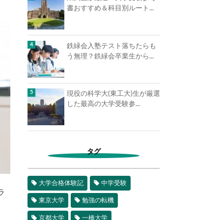
書おすすめ＆科目別ルート...
鉄緑会入塾テスト落ちたらも
う無理？鉄緑会卒業生から...
現役の科学大(東工大)生が厳選
した最高の大学受験参...
タグ
大学合格体験記
中学受験
ラ
東京大学
勉強の転機
京都大学
一橋大学