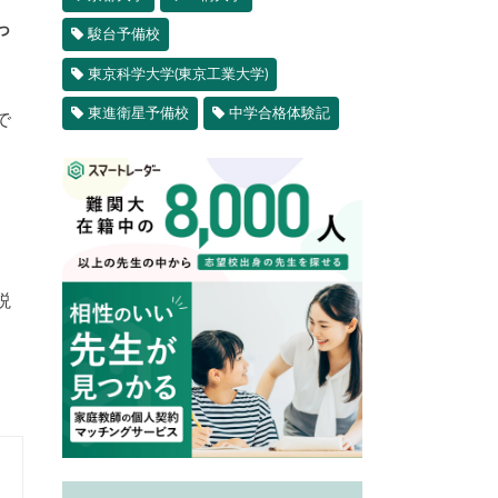
っ
駿台予備校
東京科学大学(東京工業大学)
東進衛星予備校
中学合格体験記
で
説